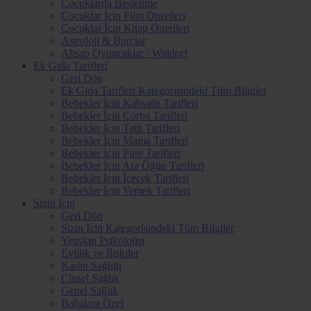
Çocuklarda Beslenme
Çocuklar İçin Film Önerileri
Çocuklar İçin Kitap Önerileri
Astroloji & Burçlar
Ahşap Oyuncaklar / Waldorf
Ek Gıda Tarifleri
Geri Dön
Ek Gıda Tarifleri Kategorisindeki Tüm Bilgiler
Bebekler İçin Kahvaltı Tarifleri
Bebekler İçin Çorba Tarifleri
Bebekler İçin Tatlı Tarifleri
Bebekler İçin Mama Tarifleri
Bebekler İçin Püre Tarifleri
Bebekler İçin Ara Öğün Tarifleri
Bebekler İçin İçecek Tarifleri
Bebekler İçin Yemek Tarifleri
Sizin İçin
Geri Dön
Sizin İçin Kategorisindeki Tüm Bilgiler
Yetişkin Psikolojisi
Evlilik ve İlişkiler
Kadın Sağlığı
Cinsel Sağlık
Genel Sağlık
Babalara Özel