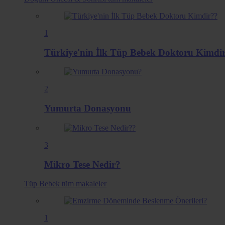
1
Türkiye'nin İlk Tüp Bebek Doktoru Kimdi
2
Yumurta Donasyonu
3
Mikro Tese Nedir?
Tüp Bebek
tüm makaleler
1