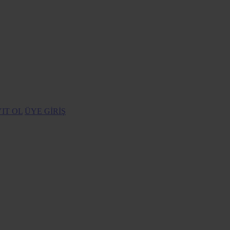
IT OL
ÜYE GİRİŞ