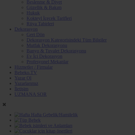
Beslenme & Diyet
Güzellik & Bakım
Hukuk
Kokteyl İçecek Tarifleri
Rüya Tabirleri
Dekorasyon
Geri Dön
Dekorasyon Kategorisindeki Tüm Bilgiler
Mutfak Dekorasyonu
Banyo & Tuvalet Dekorasyonu
Ev İçi Dekorasyon
Profesyonel Mekanlar
Hizmetler / Firmalar
Bebeko.TV
Yazar Ol
Yazarlarımız
İletişim
UZMANA SOR