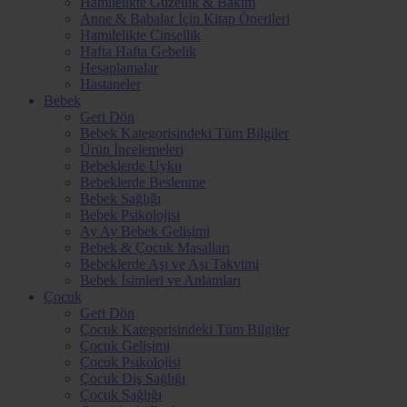
Hamilelikte Güzellik & Bakım
Anne & Babalar İçin Kitap Önerileri
Hamilelikte Cinsellik
Hafta Hafta Gebelik
Hesaplamalar
Hastaneler
Bebek
Geri Dön
Bebek Kategorisindeki Tüm Bilgiler
Ürün İncelemeleri
Bebeklerde Uyku
Bebeklerde Beslenme
Bebek Sağlığı
Bebek Psikolojisi
Ay Ay Bebek Gelişimi
Bebek & Çocuk Masalları
Bebeklerde Aşı ve Aşı Takvimi
Bebek İsimleri ve Anlamları
Çocuk
Geri Dön
Çocuk Kategorisindeki Tüm Bilgiler
Çocuk Gelişimi
Çocuk Psikolojisi
Çocuk Diş Sağlığı
Çocuk Sağlığı