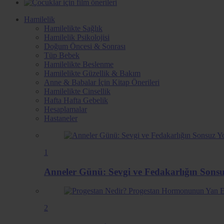
Hamilelik
Hamilelikte Sağlık
Hamilelik Psikolojisi
Doğum Öncesi & Sonrası
Tüp Bebek
Hamilelikte Beslenme
Hamilelikte Güzellik & Bakım
Anne & Babalar İçin Kitap Önerileri
Hamilelikte Cinsellik
Hafta Hafta Gebelik
Hesaplamalar
Hastaneler
1
Anneler Günü: Sevgi ve Fedakarlığın Sons
2