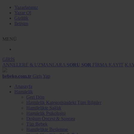
Yazarlarımız
Yazar Ol
Gizlilik
İletişim
MENÜ
GİRİŞ
ANNELERE & UZMANLARA
SORU SOR
FİRMA KAYIT
KAY
bebeko.com.tr
Giriş Yap
Anasayfa
Hamilelik
Geri Dön
Hamilelik Kategorisindeki Tüm Bilgiler
Hamilelikte Sağlık
Hamilelik Psikolojisi
Doğum Öncesi & Sonrası
Tüp Bebek
Hamilelikte Beslenme