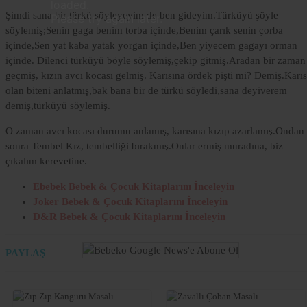
loaded.
Dolor
Şimdi sana bir türkü söyleyeyim de ben gideyim.Türküyü şöyle
Please try again later.
söylemiş;Senin gaga benim torba içinde,Benim çarık senin çorba
Lorem
içinde,Sen yat kaba yatak yorgan içinde,Ben yiyecem gagayı orman
Ipsum
içinde. Dilenci türküyü böyle söylemiş,çekip gitmiş.Aradan bir zaman
Dolor
geçmiş, kızın avcı kocası gelmiş. Karısına ördek pişti mi? Demiş.Karıs
olan biteni anlatmış,bak bana bir de türkü söyledi,sana deyiverem
demiş,türküyü söylemiş.
O zaman avcı kocası durumu anlamış, karısına kızıp azarlamış.Ondan
sonra Tembel Kız, tembelliği bırakmış.Onlar ermiş muradına, biz
çıkalım kerevetine.
Ebebek Bebek & Çocuk Kitaplarını İnceleyin
Joker Bebek & Çocuk Kitaplarını İnceleyin
D&R Bebek & Çocuk Kitaplarını İnceleyin
PAYLAŞ