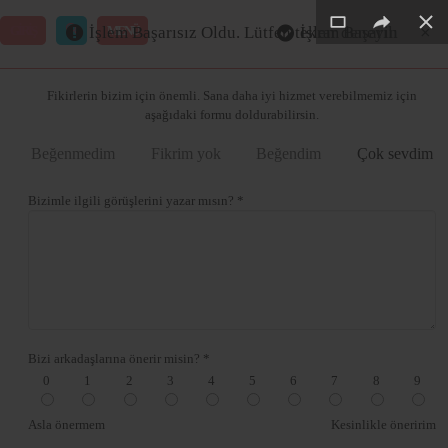
×
×
×
×
×
×
GİRİŞ
MENÜ
İşlem Başarısız Oldu. Lütfen tekrar deneyin
İşlem Başarılı
Merhaba ,
Fikirlerin bizim için önemli. Sana daha iyi hizmet verebilmemiz için
aşağıdaki formu doldurabilirsin.
Beğenmedim
Fikrim yok
Beğendim
Çok sevdim
Bizimle ilgili görüşlerini yazar mısın? *
Bizi arkadaşlarına önerir misin? *
0
1
2
3
4
5
6
7
8
9
Asla önermem
Kesinlikle öneririm