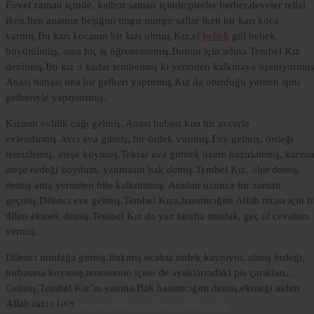
Evvel zaman içinde, kalbur saman içinde;pireler berber,develer tellal
iken,ben anamın beşiğini tıngır mıngır sallar iken bir karı koca
varmış.Bu karı kocanın bir kızı olmuş.Kız,el
bebek
gül bebek
büyütülmüş, ama hiç iş öğrenememiş.Bunun için adına Tembel Kız
denilmiş.Bu kız o kadar tembelmiş ki yerinden kalkmaya üşeniyormuş
Anası babası ona bir gelberi yaptırmış.Kız da oturduğu yerden işini
gelberiyle yapıyormuş.
Kızının evlilik çağı gelmiş. Anası babası kızı bir avcıyla
evlendirmiş.Avcı ava gitmiş, bir ördek vurmuş.Eve gelmiş, ördeği
temizlemiş, ateşe koymuş.Tekrar ava gitmek üzere hazırlanmış, karısı
ateşe ördeği koydum, yanmasın bak demiş.Tembel Kız, olur demiş,
demiş ama yerinden bile kalkmamış. Aradan uzunca bir zaman
geçmiş.Dilenci eve gelmiş.Tembel Kıza,hanımcığım Allah rızası için b
dilim ekmek demiş.Tembel Kız da yan tarafta mutfak, geç al cevabını
vermiş.
Dilenci mutfağa girmiş.Bakmış ocakta ördek kaynıyor, almış ördeği,
torbasına koymuş,tencerenin içine de ayaklarındaki pis çarıkları…
Gelmiş,Tembel Kız’ın yanına.Bak hanımcığım demiş,ekmeği aldım
Lorem
Allah razı olsun.
The requested content cannot be
Ipsum