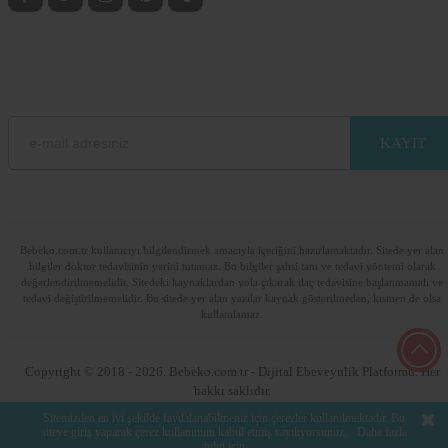
BEBEKO E-BÜLTEN ABONELİK
E-mail adresinizi bırakarak sitemizdeki güncel bilgilerden haberdar olun.
Lütfen e-posta adresinizi giriniz
Bebeko.com.tr kullanıcıyı bilgilendirmek amacıyla içeriğini hazırlamaktadır. Sitede yer alan
bilgiler doktor tedavisinin yerini tutamaz. Bu bilgiler şahsi tanı ve tedavi yöntemi olarak
değerlendirilmemelidir. Sitedeki kaynaklardan yola çıkarak ilaç tedavisine başlanmamalı ve
tedavi değiştirilmemelidir. Bu sitede yer alan yazılar kaynak gösterilmeden, kısmen de olsa
kullanılamaz.
Copyright © 2018 - 2026. Bebeko.com.tr - Dijital Ebeveynlik Platformu. Her
hakkı saklıdır.
Sitemizden en iyi şekilde faydalanabilmeniz için çerezler kullanılmaktadır. Bu
kankacard.com
Diş Kliniği
Web Tasarım
siteye giriş yaparak çerez kullanımını kabul etmiş sayılıyorsunuz.
Daha fazla
bilgi için