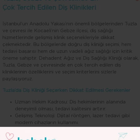
Çok Tercih Edilen Diş Klinikleri
İstanbul’un Anadolu Yakası’nın önemli bölgelerinden Tuzla
ve çevresi ile Kocaeli’nin Gebze ilçesi, diş sağlığı
hizmetlerinde gelişmiş klinik seçenekleriyle dikkat
çekmektedir. Bu bölgelerde doğru diş kliniği seçimi, hem
tedavi başarısı hem de uzun vadeli ağız sağlığı için kritik
öneme sahiptir. Dehadent Ağız ve Diş Sağlığı Kliniği olarak,
Tuzla, Gebze ve çevresinde en çok tercih edilen diş
kliniklerinin özelliklerini ve seçim kriterlerini sizlerle
paylaşıyoruz.
Tuzla’da Diş Kliniği Seçerken Dikkat Edilmesi Gerekenler
Uzman Hekim Kadrosu: Diş hekimlerinin alanında
deneyimli olması, tedavi kalitesini artırır.
Gelişmiş Teknoloji: Dijital röntgen, lazer tedavi gibi
modern cihazların kullanımı.
Hijyen Standartları: Klinik ortamının temiz ve steril
olması enfeksiyon riskini azaltır.