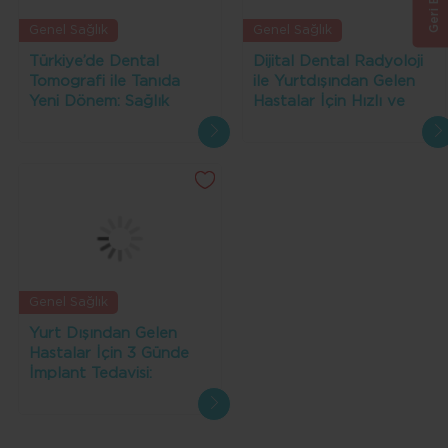
Genel Sağlık
Genel Sağlık
Türkiye’de Dental
Dijital Dental Radyoloji
Tomografi ile Tanıda
ile Yurtdışından Gelen
Yeni Dönem: Sağlık
Hastalar İçin Hızlı ve
Turizmine Katkıları
Doğru Tanı Avantajı
Genel Sağlık
Yurt Dışından Gelen
Hastalar İçin 3 Günde
İmplant Tedavisi:
Türkiye'de Hızlı ve Kalıcı
Çözüm