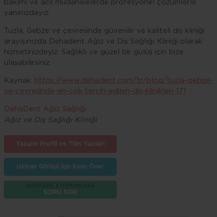
bakımı ve acil müdahalelerde profesyonel çözümlerle
yanınızdayız.
Tuzla, Gebze ve çevresinde güvenilir ve kaliteli diş kliniği
arayışınızda Dehadent Ağız ve Diş Sağlığı Kliniği olarak
hizmetinizdeyiz. Sağlıklı ve güzel bir gülüş için bize
ulaşabilirsiniz.
Kaynak:
https://www.dehadent.com/tr/blog/tuzla-gebze-
ve-cevresinde-en-cok-tercih-edilen-dis-klinikleri-171
DehaDent Ağız Sağlığı
Ağız ve Diş Sağlığı Kliniği
Yazarın Profili ve Tüm Yazıları
Uzman Görüşü İçin Konu Öner
ANNELERE & UZMANLARA
SORU SOR