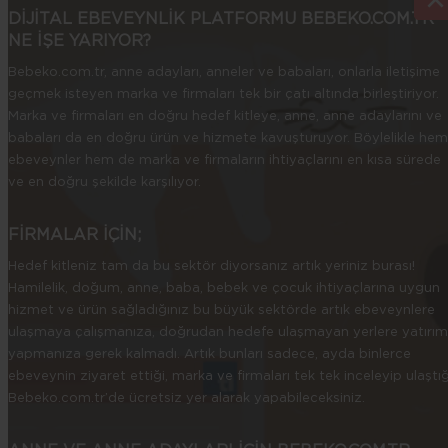
DİJİTAL EBEVEYNLİK PLATFORMU BEBEKO.COM.TR
NE İŞE YARIYOR?
Bebeko.com.tr, anne adayları, anneler ve babaları, onlarla iletişime
geçmek isteyen marka ve firmaları tek bir çatı altında birleştiriyor.
Marka ve firmaları en doğru hedef kitleye, anne, anne adaylarını ve
babaları da en doğru ürün ve hizmete kavuşturuyor. Böylelikle hem
ebeveynler hem de marka ve firmaların ihtiyaçlarını en kısa sürede
ve en doğru şekilde karşılıyor.
FİRMALAR İÇİN;
Hedef kitleniz tam da bu sektör diyorsanız artık yeriniz burası!
Hamilelik, doğum, anne, baba, bebek ve çocuk ihtiyaçlarına uygun
hizmet ve ürün sağladığınız bu büyük sektörde artık ebeveynlere
ulaşmaya çalışmanıza, doğrudan hedefe ulaşmayan yerlere yatırım
yapmanıza gerek kalmadı. Artık bunları sadece, ayda binlerce
ebeveynin ziyaret ettiği, marka ve firmaları tek tek inceleyip ulaştığ
Bebeko.com.tr’de ücretsiz yer alarak yapabileceksiniz.