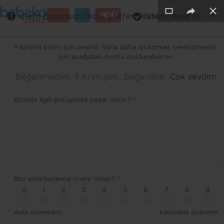
×
×
×
×
×
×
GİRİŞ
MENÜ
İşlem Başarısız Oldu. Lütfen tekrar deneyin
İşlem Başarılı
Merhaba ,
Fikirlerin bizim için önemli. Sana daha iyi hizmet verebilmemiz
için aşağıdaki formu doldurabilirsin.
Beğenmedim
Fikrim yok
Beğendim
Çok sevdim
Bizimle ilgili görüşlerini yazar mısın? *
Bizi arkadaşlarına önerir misin? *
0
1
2
3
4
5
6
7
8
9
Asla önermem
Kesinlikle öneririm