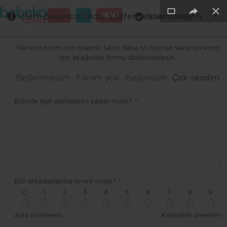
×
×
×
×
×
×
GİRİŞ
MENÜ
İşlem Başarısız Oldu. Lütfen tekrar deneyin
İşlem Başarılı
Merhaba ,
Fikirlerin bizim için önemli. Sana daha iyi hizmet verebilmemiz
için aşağıdaki formu doldurabilirsin.
Beğenmedim
Fikrim yok
Beğendim
Çok sevdim
Bizimle ilgili görüşlerini yazar mısın? *
Bizi arkadaşlarına önerir misin? *
0
1
2
3
4
5
6
7
8
9
Asla önermem
Kesinlikle öneririm