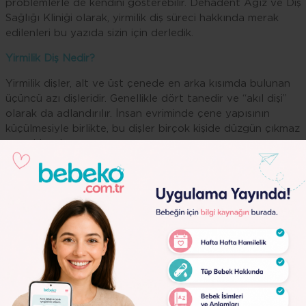
problemlerle de kendini gösterebilir. Dehadent Ağız ve Diş
Sağlığı Kliniği olarak, yirmilik diş süreci hakkında merak
edilenleri bu yazıda sizin için derledik.
Yirmilik Diş Nedir?
Yirmilik dişler, alt ve üst çenede en arka kısımda bulunan
üçüncü azı dişleridir. Genellikle dört tanedir ve “akıl dişi”
olarak da adlandırılır. İnsan evriminde çene yapısının
küçülmesiyle birlikte, bu dişler birçok kişide düzgün çıkmaz
veya hiç çıkmaz.
Yirmilik Diş Ne Zaman Çıkar?
Yirmilik dişler genellikle 17 ile 25 yaş arasında sürer. Ancak
bu yaş aralığı kişiye göre değişebilir. Bazı kişilerde 30 yaşın
kadar bile çıkabilir veya hiç sürmeyebilir. Dişin çıkma süresi;
genetik yapı, çene genişliği ve ağız içi hijyen gibi faktörlere
bağlıdır.
Lorem
Yirmilik Dişin Belirtileri Nelerdir?
Ipsum
Dolor
Yirmilik dişlerin sürme sürecinde aşağıdaki belirtiler