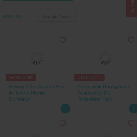
Geri Bildirim
PAYLAŞ
Genel Sağlık
Genel Sağlık
Reway Club Ankara Spa
Panoramik Röntgen ile
ile Şehrin Ritmini
İstanbul’da Diş
Durdurun
Tedavisine Hızlı
Başlangıç: Yabancı
Hastalar İçin Kolaylıklar