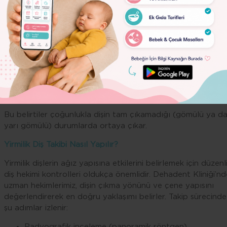
görülebilir:
Lorem
Ipsum
Çene ve diş arkasında ağrı
Dolor
Diş eti şişliği ve kızarıklık
Ağız açmada zorluk
Kulak, boğaz ya da baş ağrısı
Kötü ağız kokusu
Yemek yerken zorlanma
Lenf bezlerinde hassasiyet
Bu belirtiler çoğunlukla dişin tam çıkamadığı (gömülü ya d
yarı gömülü) durumlarda ortaya çıkar.
Yirmilik Diş Takibi Nasıl Yapılır?
Yirmilik dişlerin ağız yapısına etkilerini belirlemek için düzenl
diş hekimi kontrolleri oldukça önemlidir. Dehadent Kliniği’nd
uzman hekimlerimiz, dişin çıkma yönünü ve çene yapısını
değerlendirerek en doğru yaklaşımı belirler. Takip sürecinde
şu adımlar izlenir:
Radyografik inceleme (panoramik röntgen)