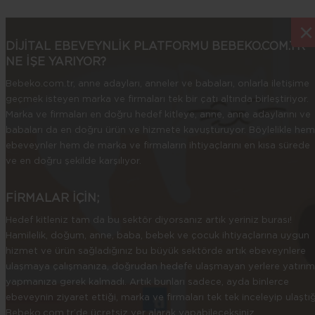
×
×
DİJİTAL EBEVEYNLİK PLATFORMU BEBEKO.COM.TR
NE İŞE YARIYOR?
Bebeko.com.tr, anne adayları, anneler ve babaları, onlarla iletişime
geçmek isteyen marka ve firmaları tek bir çatı altında birleştiriyor.
Marka ve firmaları en doğru hedef kitleye, anne, anne adaylarını ve
babaları da en doğru ürün ve hizmete kavuşturuyor. Böylelikle hem
ebeveynler hem de marka ve firmaların ihtiyaçlarını en kısa sürede
ve en doğru şekilde karşılıyor.
FİRMALAR İÇİN;
Hedef kitleniz tam da bu sektör diyorsanız artık yeriniz burası!
Hamilelik, doğum, anne, baba, bebek ve çocuk ihtiyaçlarına uygun
hizmet ve ürün sağladığınız bu büyük sektörde artık ebeveynlere
ulaşmaya çalışmanıza, doğrudan hedefe ulaşmayan yerlere yatırım
yapmanıza gerek kalmadı. Artık bunları sadece, ayda binlerce
ebeveynin ziyaret ettiği, marka ve firmaları tek tek inceleyip ulaştığ
Bebeko.com.tr’de ücretsiz yer alarak yapabileceksiniz.