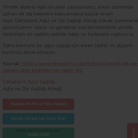
Yirmilik dişlerle ilgili sorunlar yaşıyorsanız, erken dönemde
uzman bir diş hekimine başvurmanız büyük önem
taşır. Dehadent Ağız ve Diş Sağlığı Kliniği olarak, panorami
görüntüleme, teşhis ve gerekirse cerrahi işlemlerle yirmilik
dişlerinizin en sağlıklı şekilde takip ve tedavisini sağlıyoruz.
Daha konforlu bir ağız sağlığı için erken teşhis ve düzenli
kontrolü ihmal etmeyin
Kaynak:
https://www.dehadent.com/tr/blog/yirmilik-dis-ne-
zaman-cikar-belirtileri-ve-takibi-162
DehaDent Ağız Sağlığı
Ağız ve Diş Sağlığı Kliniği
Yazarın Profili ve Tüm Yazıları
Uzman Görüşü İçin Konu Öner
ANNELERE & UZMANLARA
SORU SOR