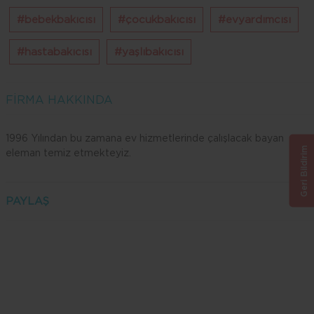
#bebekbakıcısı
#çocukbakıcısı
#evyardımcısı
#hastabakıcısı
#yaşlıbakıcısı
FİRMA HAKKINDA
1996 Yılından bu zamana ev hizmetlerinde çalışlacak bayan
Geri Bildirim
eleman temiz etmekteyiz.
PAYLAŞ