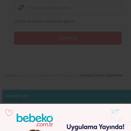
Lütfen e-posta adresinizi giriniz
Bebeko.com.tr
Hizmetler / Firmalar
İnsanbul İnsan Kaynakları