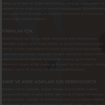
Marka ve firmaları en doğru hedef kitleye, anne, anne adaylarını ve
babaları da en doğru ürün ve hizmete kavuşturuyor. Böylelikle hem
ebeveynler hem de marka ve firmaların ihtiyaçlarını en kısa sürede
ve en doğru şekilde karşılıyor.
FİRMALAR İÇİN;
Hedef kitleniz tam da bu sektör diyorsanız artık yeriniz burası!
Hamilelik, doğum, anne, baba, bebek ve çocuk ihtiyaçlarına uygun
hizmet ve ürün sağladığınız bu büyük sektörde artık ebeveynlere
ulaşmaya çalışmanıza, doğrudan hedefe ulaşmayan yerlere yatırım
yapmanıza gerek kalmadı. Artık bunları sadece, ayda binlerce
ebeveynin ziyaret ettiği, marka ve firmaları tek tek inceleyip ulaştığ
Bebeko.com.tr’de ücretsiz yer alarak yapabileceksiniz.
ANNE VE ANNE ADAYLARI İÇİN BEBEKO.COM.TR
Bebeko.com.tr, hamilelik, doğum, bebek/çocuk bakımı, bebek/
çocuk beslenmesi, ek gıda tarifleri gibi merak ettiğiniz her konuda
uzman yazıları, videoları ve annelerin önerileri ile çocuklarla etkinlik
bilgilerinden, doğum fotoğrafçılarına, hamilelik, anne, bebek, çocuk