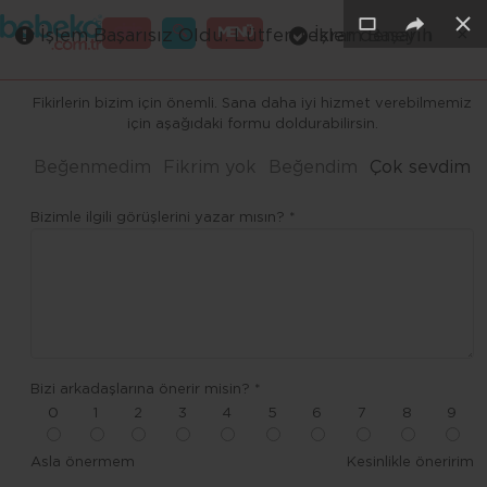
×
×
×
×
×
GİRİŞ
MENÜ
İşlem Başarısız Oldu. Lütfen tekrar deneyin
İşlem Başarılı
Merhaba ,
Fikirlerin bizim için önemli. Sana daha iyi hizmet verebilmemiz
için aşağıdaki formu doldurabilirsin.
Beğenmedim
Fikrim yok
Beğendim
Çok sevdim
Bizimle ilgili görüşlerini yazar mısın? *
Bizi arkadaşlarına önerir misin? *
0
1
2
3
4
5
6
7
8
9
Asla önermem
Kesinlikle öneririm