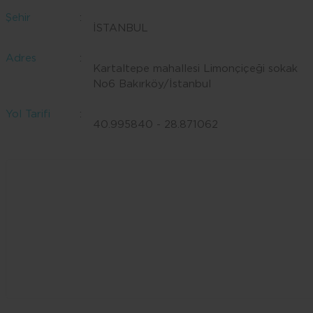
Şehir
:
İSTANBUL
Adres
:
Kartaltepe mahallesi Limonçiçeği sokak
No6 Bakırköy/İstanbul
Yol Tarifi
:
40.995840 - 28.871062