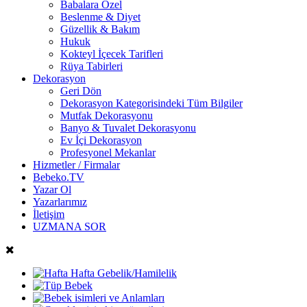
Babalara Özel
Beslenme & Diyet
Güzellik & Bakım
Hukuk
Kokteyl İçecek Tarifleri
Rüya Tabirleri
Dekorasyon
Geri Dön
Dekorasyon Kategorisindeki Tüm Bilgiler
Mutfak Dekorasyonu
Banyo & Tuvalet Dekorasyonu
Ev İçi Dekorasyon
Profesyonel Mekanlar
Hizmetler / Firmalar
Bebeko.TV
Yazar Ol
Yazarlarımız
İletişim
UZMANA SOR