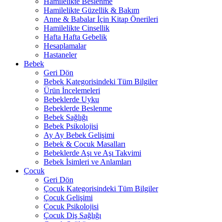
Hamilelikte Beslenme
Hamilelikte Güzellik & Bakım
Anne & Babalar İçin Kitap Önerileri
Hamilelikte Cinsellik
Hafta Hafta Gebelik
Hesaplamalar
Hastaneler
Bebek
Geri Dön
Bebek Kategorisindeki Tüm Bilgiler
Ürün İncelemeleri
Bebeklerde Uyku
Bebeklerde Beslenme
Bebek Sağlığı
Bebek Psikolojisi
Ay Ay Bebek Gelişimi
Bebek & Çocuk Masalları
Bebeklerde Aşı ve Aşı Takvimi
Bebek İsimleri ve Anlamları
Çocuk
Geri Dön
Çocuk Kategorisindeki Tüm Bilgiler
Çocuk Gelişimi
Çocuk Psikolojisi
Çocuk Diş Sağlığı