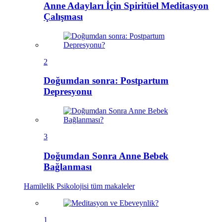
Anne Adayları İçin Spiritüel Meditasyon
Çalışması
2
Doğumdan sonra: Postpartum
Depresyonu
3
Doğumdan Sonra Anne Bebek
Bağlanması
Hamilelik Psikolojisi
tüm makaleler
1