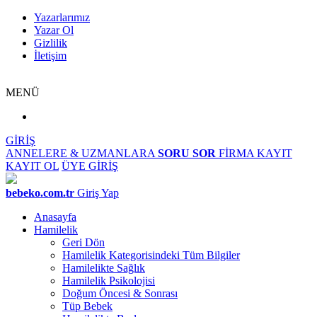
Yazarlarımız
Yazar Ol
Gizlilik
İletişim
MENÜ
GİRİŞ
ANNELERE & UZMANLARA
SORU SOR
FİRMA KAYIT
KAYIT OL
ÜYE GİRİŞ
bebeko.com.tr
Giriş Yap
Anasayfa
Hamilelik
Geri Dön
Hamilelik Kategorisindeki Tüm Bilgiler
Hamilelikte Sağlık
Hamilelik Psikolojisi
Doğum Öncesi & Sonrası
Tüp Bebek