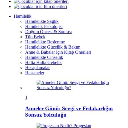
Hamilelik
Hamilelikte Sağlık
Hamilelik Psikolojisi
Doğum Öncesi & Sonrası
Tüp Bebek
Hamilelikte Beslenme
Hamilelikte Güzellik & Bakım
Anne & Babalar İçin Kitap Önerileri
Hamilelikte Cinsellik
Hafta Hafta Gebelik
Hesaplamalar
Hastaneler
1
Anneler Günü: Sevgi ve Fedakarlığın
Sonsuz Yolculuğu