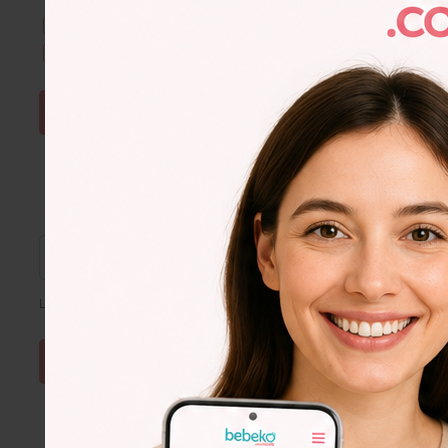
Kullanım Şartları & Gizlilik
okudum. Onaylıyorum.
E-Bülten aboneliğini onaylıyorum.
ŞİFRE SIFIRLA
Lütfen e-posta adresinizi giriniz
Lorem
Ipsum