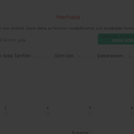
Merhaba ,
zim için önemli. Sana daha iyi hizmet verebilmemiz için aşağıdaki formu
ANNELERE & UZMA
Fikrim yok
Beğen
SORU SOR
k Gıda Tarifleri
Sizin İçin
Dekorasyon
3
4
5
6
E-posta *