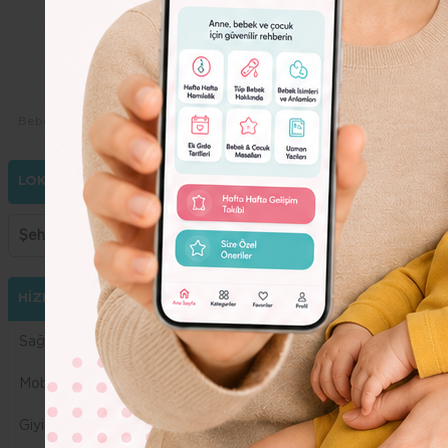
Dolor
Lorem
Ipsum
Dolor
Bebeko.com.tr
Hizmetler / Firmalar
Silverina
LOKASYON SEÇİMİ
Şehir Seçiniz
ADANA
HİZMETLER
ANKARA
Sağlık
ANTALYA
Mobilya
BALIKESİR
Giyim