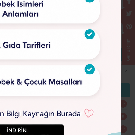
Geri Bildirim
12
5
17