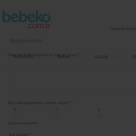
Fikirlerin bi
Beğenmedim
Bizimle ilgili görüşlerini yazar mısın? *
Hamilelik
Bebek
Çocuk
E
Bizi arkadaşlarına önerir misin? *
0
1
2
Asla önermem
Ad Soyad *