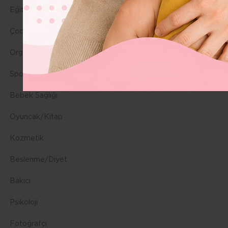
BURSA
Eğitim
ELAZIĞ
Çocuk Gelişimi
MERSİN(İÇEL)
Organizasyon
İSTANBUL
Spor
İZMİR
Bebek Sağlığı
KOCAELİ
Oyuncak/Kitap
MUĞLA
Kozmetik
SAKARYA
Beslenme/Diyet
SAMSUN
Bakıcı
TEKİRDAĞ
Psikoloji
YALOVA
Fotoğrafçı