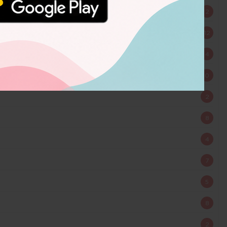
2
12
4
0
2
8
4
7
5
8
2