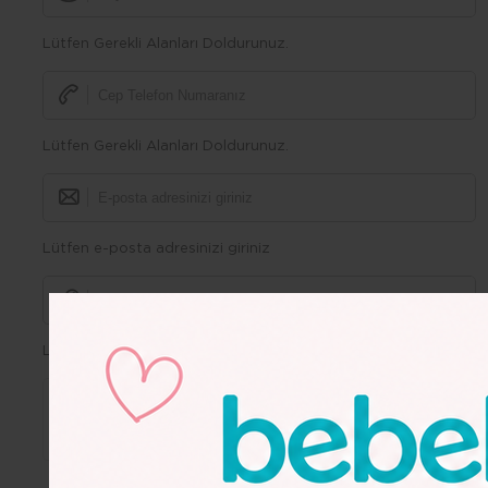
Lütfen Gerekli Alanları Doldurunuz.
Lütfen Gerekli Alanları Doldurunuz.
Lütfen e-posta adresinizi giriniz
Lütfen Gerekli Alanları Doldurunuz.