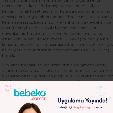
yaşıyor olabilir. Buna rağmen bu yanlış tutumu kendi
çocuklarımıza karşı sürdürmeye devam ederiz. Kişinin
kendisini rahat hissetmediği bir konuda çocuğuna yardımcı
olması oldukça güç bir durumdur. Mimiklerimiz, ses tonumuz
kelime seçimimiz, bedenimizin gerginliği ya da gevşekliği ve
çocuğu istekli ya da isteksiz biçimde dinlememiz ona
duygularımız hakkında fikir verir. Hatta kimi anne babalar,
cinsel konulardan hiç söz etmez. Bu yaklaşım, çocuğa bu
konudaki merakını bastırması gerektiği izlenimi vererek, tab
haline gelir. Çocuk zihninde cevaplanmamış sorular ile baş
başa kalır.
Kimi anne babalar ise çocuktan hiçbir şey gizlemeyerek,
yanında fazlasıyla açık kıyafetlerle dolaşarak ya da birlikte
yıkanarak cinsel eğitimin en doğrusunu verdiklerine inanırlar
Bu davranışlar aksine bir durum yaratarak çocuğun merakın
gereğinden fazla kamçılar ve kavramaya hazır olmadığı
gözlemlerle aklı daha çok karışmış olur.
Öyleyse doğru tutum ne olmalıdır?
Cinsel eğitim
doğum
dan başlayarak ergenlik dönemin