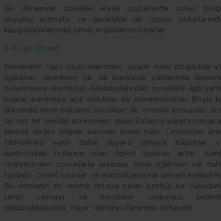
Bu dönemde özellikle erkek çocuklarda cinsel bölg
duyumu artmıştır ve genellikle de üzgün olduklarında
kaygılandıklarında cinsel organlarını tutarlar.
5-6 yaş dönemi
Bebeklerin nasıl oluştuklarından ziyade nasıl doğduklarıy
ilgilidirler. Giyinirken ya da banyoda yanlarında kimsen
bulunmasını istemezler. Arkadaşlarından cinsellikle ilgili yanl
bilgiler edinmeye açık oldukları bir dönemdedirler. Böyle b
durumda anne-babanın çocukları ile cinsellik konusunu aç
ve net bir şekilde konuşması, onun kafasını karıştırmayac
şekilde doğru bilgiler sunması önem taşır. Cinsiyetler ara
farklılıklara karşı daha duyarlı olmaya başlarlar v
kadın/erkek rollerine olan ilgileri giderek artar. Kend
cinsiyetinden çocuklarla arkadaş olma eğilimleri ise da
fazladır. Cinsel oyunlar ve mastürbasyona devam edebilirle
Bu dönemin en önemli ortaya çıkan özelliği ise vücudun
sahip çıkmayı ve kendisine uygunsuz biçimd
dokunulduğunda “hayır” demeyi öğrenmiş olmasıdır.