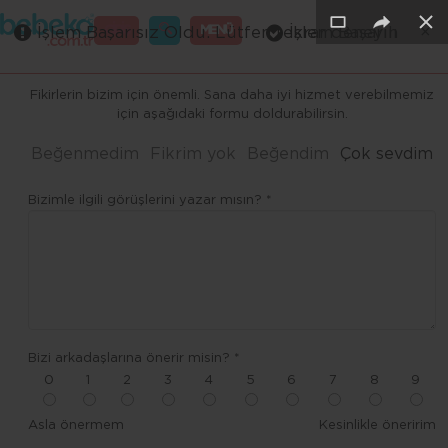
×
×
×
×
×
×
GİRİŞ
MENÜ
İşlem Başarısız Oldu. Lütfen tekrar deneyin
İşlem Başarılı
Merhaba ,
Fikirlerin bizim için önemli. Sana daha iyi hizmet verebilmemiz
için aşağıdaki formu doldurabilirsin.
Beğenmedim
Fikrim yok
Beğendim
Çok sevdim
Bizimle ilgili görüşlerini yazar mısın? *
Bizi arkadaşlarına önerir misin? *
0
1
2
3
4
5
6
7
8
9
Asla önermem
Kesinlikle öneririm