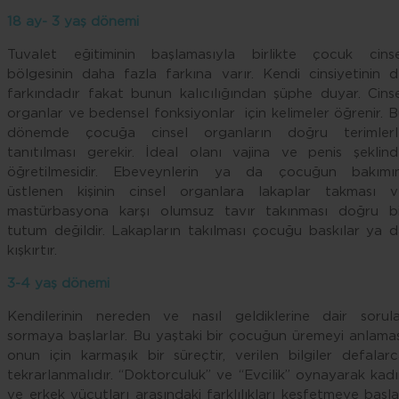
18 ay- 3 yaş dönemi
Tuvalet eğitiminin başlamasıyla birlikte çocuk cinse
bölgesinin daha fazla farkına varır. Kendi cinsiyetinin 
farkındadır fakat bunun kalıcılığından şüphe duyar. Cins
organlar ve bedensel fonksiyonlar için kelimeler öğrenir. 
dönemde çocuğa cinsel organların doğru terimlerl
tanıtılması gerekir. İdeal olanı vajina ve penis şeklin
öğretilmesidir. Ebeveynlerin ya da çocuğun bakımın
üstlenen kişinin cinsel organlara lakaplar takması v
mastürbasyona karşı olumsuz tavır takınması doğru bi
tutum değildir. Lakapların takılması çocuğu baskılar ya 
kışkırtır.
3-4 yaş dönemi
Kendilerinin nereden ve nasıl geldiklerine dair sorula
sormaya başlarlar. Bu yaştaki bir çocuğun üremeyi anlama
onun için karmaşık bir süreçtir, verilen bilgiler defalar
tekrarlanmalıdır. “Doktorculuk” ve “Evcilik” oynayarak kad
ve erkek vücutları arasındaki farklılıkları keşfetmeye başla