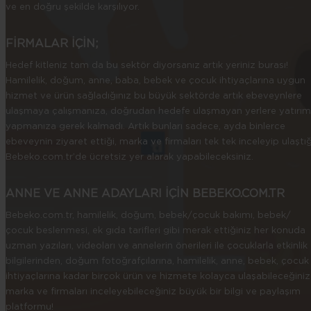
ve en doğru şekilde karşılıyor.
FİRMALAR İÇİN;
Hedef kitleniz tam da bu sektör diyorsanız artık yeriniz burası!
Hamilelik, doğum, anne, baba, bebek ve çocuk ihtiyaçlarına uygun
hizmet ve ürün sağladığınız bu büyük sektörde artık ebeveynlere
ulaşmaya çalışmanıza, doğrudan hedefe ulaşmayan yerlere yatırım
yapmanıza gerek kalmadı. Artık bunları sadece, ayda binlerce
ebeveynin ziyaret ettiği, marka ve firmaları tek tek inceleyip ulaştığ
Bebeko.com.tr’de ücretsiz yer alarak yapabileceksiniz.
ANNE VE ANNE ADAYLARI İÇİN BEBEKO.COM.TR
Bebeko.com.tr, hamilelik, doğum, bebek/çocuk bakımı, bebek/
çocuk beslenmesi, ek gıda tarifleri gibi merak ettiğiniz her konuda
uzman yazıları, videoları ve annelerin önerileri ile çocuklarla etkinlik
bilgilerinden, doğum fotoğrafçılarına, hamilelik, anne, bebek, çocuk
ihtiyaçlarına kadar birçok ürün ve hizmete kolayca ulaşabileceğiniz
marka ve firmaları inceleyebileceğiniz büyük bir bilgi ve paylaşım
platformu!