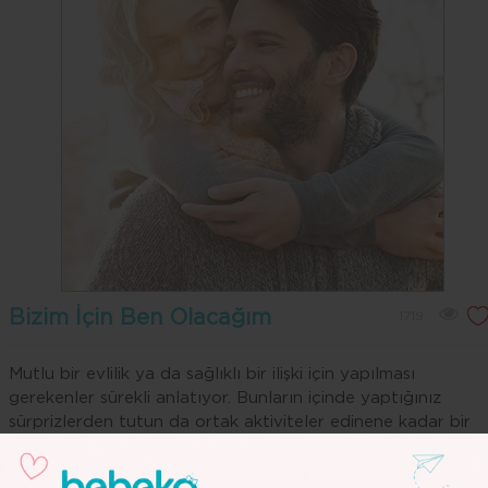
Bizim İçin Ben Olacağım
1719
Mutlu bir evlilik ya da sağlıklı bir ilişki için yapılması
gerekenler sürekli anlatıyor. Bunların içinde yaptığınız
sürprizlerden tutun da ortak aktiviteler edinene kadar bir
sürü öneri var. Öncelikle sağlıklı bir romantik ilişkinin en
temel şartı ‘farklı yaşam alanları’ dır. Farklı yaşam