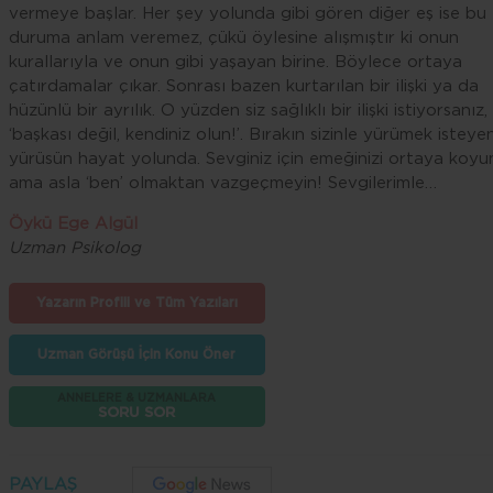
vermeye başlar. Her şey yolunda gibi gören diğer eş ise bu
duruma anlam veremez, çükü öylesine alışmıştır ki onun
kurallarıyla ve onun gibi yaşayan birine. Böylece ortaya
çatırdamalar çıkar. Sonrası bazen kurtarılan bir ilişki ya da
hüzünlü bir ayrılık. O yüzden siz sağlıklı bir ilişki istiyorsanız,
‘başkası değil, kendiniz olun!’. Bırakın sizinle yürümek isteye
yürüsün hayat yolunda. Sevginiz için emeğinizi ortaya koyu
ama asla ‘ben’ olmaktan vazgeçmeyin! Sevgilerimle…
Öykü Ege Algül
Uzman Psikolog
Yazarın Profili ve Tüm Yazıları
Uzman Görüşü İçin Konu Öner
ANNELERE & UZMANLARA
SORU SOR
PAYLAŞ