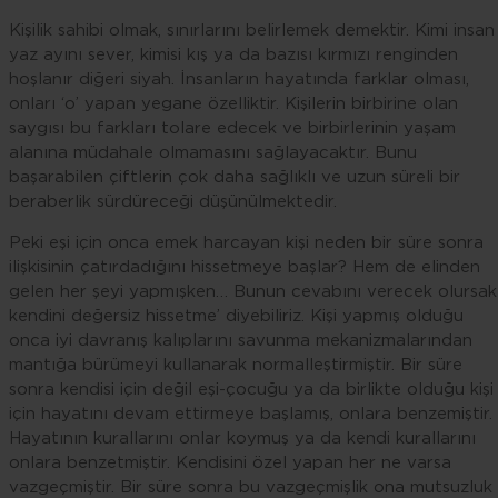
Kişilik sahibi olmak, sınırlarını belirlemek demektir. Kimi insan
yaz ayını sever, kimisi kış ya da bazısı kırmızı renginden
hoşlanır diğeri siyah. İnsanların hayatında farklar olması,
onları ‘o’ yapan yegane özelliktir. Kişilerin birbirine olan
saygısı bu farkları tolare edecek ve birbirlerinin yaşam
alanına müdahale olmamasını sağlayacaktır. Bunu
başarabilen çiftlerin çok daha sağlıklı ve uzun süreli bir
beraberlik sürdüreceği düşünülmektedir.
Peki eşi için onca emek harcayan kişi neden bir süre sonra
ilişkisinin çatırdadığını hissetmeye başlar? Hem de elinden
gelen her şeyi yapmışken… Bunun cevabını verecek olursak 
kendini değersiz hissetme’ diyebiliriz. Kişi yapmış olduğu
onca iyi davranış kalıplarını savunma mekanizmalarından
mantığa bürümeyi kullanarak normalleştirmiştir. Bir süre
sonra kendisi için değil eşi-çocuğu ya da birlikte olduğu kişi
için hayatını devam ettirmeye başlamış, onlara benzemiştir.
Hayatının kurallarını onlar koymuş ya da kendi kurallarını
onlara benzetmiştir. Kendisini özel yapan her ne varsa
vazgeçmiştir. Bir süre sonra bu vazgeçmişlik ona mutsuzluk