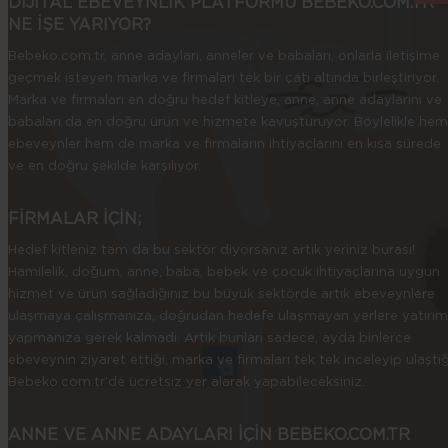
DİJİTAL EBEVEYNLİK PLATFORMU BEBEKO.COM.TR
NE İŞE YARIYOR?
Bebeko.com.tr, anne adayları, anneler ve babaları, onlarla iletişime
geçmek isteyen marka ve firmaları tek bir çatı altında birleştiriyor.
Marka ve firmaları en doğru hedef kitleye, anne, anne adaylarını ve
babaları da en doğru ürün ve hizmete kavuşturuyor. Böylelikle hem
ebeveynler hem de marka ve firmaların ihtiyaçlarını en kısa sürede
ve en doğru şekilde karşılıyor.
FİRMALAR İÇİN;
Hedef kitleniz tam da bu sektör diyorsanız artık yeriniz burası!
Hamilelik, doğum, anne, baba, bebek ve çocuk ihtiyaçlarına uygun
hizmet ve ürün sağladığınız bu büyük sektörde artık ebeveynlere
ulaşmaya çalışmanıza, doğrudan hedefe ulaşmayan yerlere yatırım
yapmanıza gerek kalmadı. Artık bunları sadece, ayda binlerce
ebeveynin ziyaret ettiği, marka ve firmaları tek tek inceleyip ulaştığ
Bebeko.com.tr’de ücretsiz yer alarak yapabileceksiniz.
ANNE VE ANNE ADAYLARI İÇİN BEBEKO.COM.TR