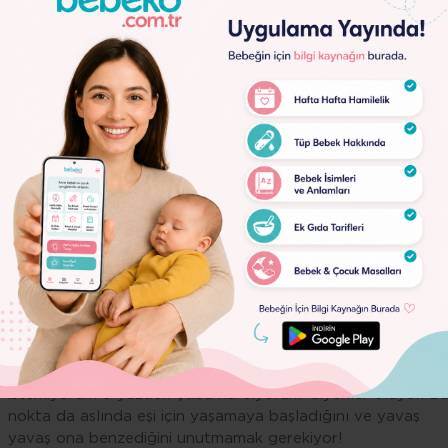
alanlarından kasıt, her bireyin kendine özgü bir kişilik yapısı
olmasıdır. Zıt kutuplar mı yoksa birbirine benzeyen insanlar
mı daha mutlu bir beraberlik sürebilir sorusu her zaman
kafamızı kurcalıyor. ‘Eğer ortak noktamı yoksa ve tamame
farklıysak nasıl olacak bu ilişki?’ sorusu gündemimize
düşüyor.
Lorem
Kişilerarası olan farklardan ziyade kişilerin ilişkiden
Ipsum
beklentileri önem taşıyor. Amaç, mutlu olmak ise
Dolor
birbirinizden ne denli farklı olduğunuzun bir önemi yok
aslında. Aşk bir yolunu buluyor diyoruz ya, tam da öyle.
Lorem
Fakat asıl sorun birbirine benzemek isteyen çiftler de
Ipsum
ortaya çıkıyor. Güzel giden bir evlilikte eşlerden sadece
Dolor
birisinin emeği olduğunda tehlike sinyalleri çalıyor. Bunun e
kötü yanı eşlerin önlerinde ki engelden haberlerinin
olmaması. Her şey mükemmel gidiyor! Eşlerden birisi diğeri
ne isterse yapıyor. Tabiri caizse ‘saçlarını süpürge eden’ bir
eş oluyor. Sorulduğunda ise, ‘eşimi çok seviyorum, ayrılmak
istemiyorum o yüzden çaba harcıyorum’ diyenler oluyor. B
nokta da aslında eşi için yaşamaya başladığını ve yavaş
yavaş ona benzediğini unutmamak gerekiyor!