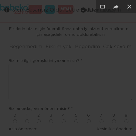
×
×
×
×
×
×
GİRİŞ
MENÜ
İşlem Başarısız Oldu. Lütfen tekrar deneyin
İşlem Başarılı
Merhaba ,
Fikirlerin bizim için önemli. Sana daha iyi hizmet verebilmemiz
için aşağıdaki formu doldurabilirsin.
Beğenmedim
Fikrim yok
Beğendim
Çok sevdim
Bizimle ilgili görüşlerini yazar mısın? *
Bizi arkadaşlarına önerir misin? *
0
1
2
3
4
5
6
7
8
9
Asla önermem
Kesinlikle öneririm