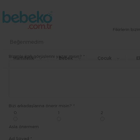
Fikirlerin bi
Beğenmedim
Bizimle ilgili görüşlerini yazar mısın? *
Hamilelik
Bebek
Çocuk
E
Bizi arkadaşlarına önerir misin? *
0
1
2
Asla önermem
Ad Soyad *