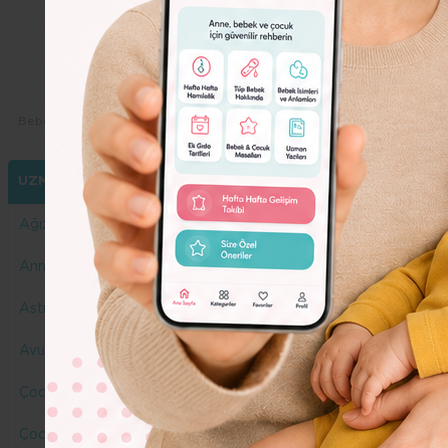
Dolor
Lorem
Ipsum
Dolor
Bebeko.com.tr
Yazarlarımız
Öykü Ege Algül
UZMANLARIMIZ
Ağız ve Diş Sağlığı
Anne Yazar
Astroloji
Avukat
Çocuk Gelişimi
Çocuk Sağlığı ve Hastalıkları Uzmanı