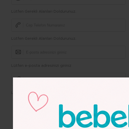
Lütfen Gerekli Alanları Doldurunuz.
Lütfen Gerekli Alanları Doldurunuz.
Lütfen e-posta adresinizi giriniz
Lütfen Gerekli Alanları Doldurunuz.