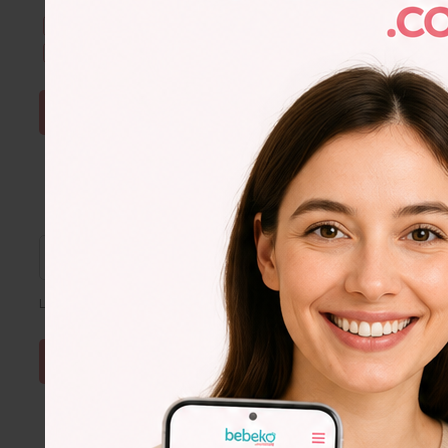
Kullanım Şartları & Gizlilik
okudum. Onaylıyorum.
E-Bülten aboneliğini onaylıyorum.
ŞİFRE SIFIRLA
Lütfen e-posta adresinizi giriniz
Lorem
Ipsum