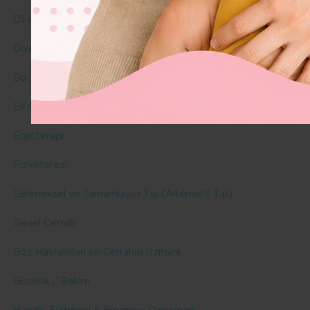
Dil ve Konuşma Terapisi
Diyetisyen
Doğuma Hazırlık Eğitmeni & Doula
Ek Gıda
Ergoterapi
Fizyoterapi
Geleneksel ve Tamamlayıcı Tıp (Alternatif Tıp)
Genel Cerrahi
Göz Hastalıkları ve Cerrahisi Uzmanı
Güzellik / Bakım