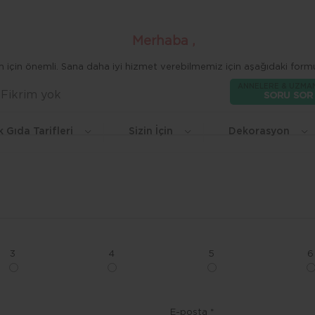
Merhaba ,
zim için önemli. Sana daha iyi hizmet verebilmemiz için aşağıdaki formu
ANNELERE & UZMA
Fikrim yok
Beğen
SORU SOR
k Gıda Tarifleri
Sizin İçin
Dekorasyon
3
4
5
6
E-posta *