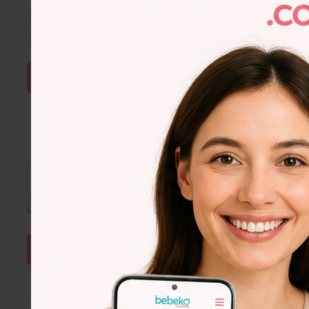
Kullanım Şartları & Gizlilik
okudum. Onaylıyorum.
E-Bülten aboneliğini onaylıyorum.
ŞİFRE SIFIRLA
Lütfen e-posta adresinizi giriniz
Lorem
Ipsum