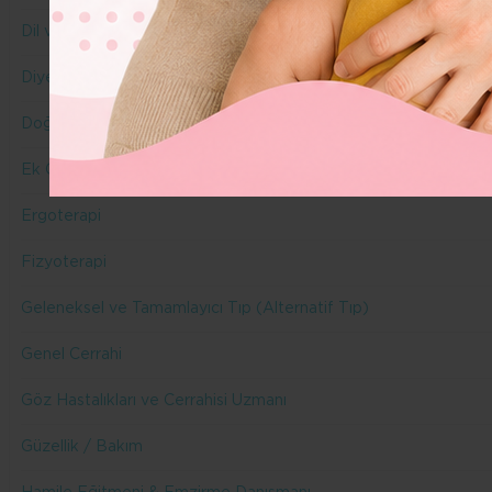
Dil ve Konuşma Terapisi
Diyetisyen
Doğuma Hazırlık Eğitmeni & Doula
Ek Gıda
Ergoterapi
Fizyoterapi
Geleneksel ve Tamamlayıcı Tıp (Alternatif Tıp)
Genel Cerrahi
Göz Hastalıkları ve Cerrahisi Uzmanı
Güzellik / Bakım