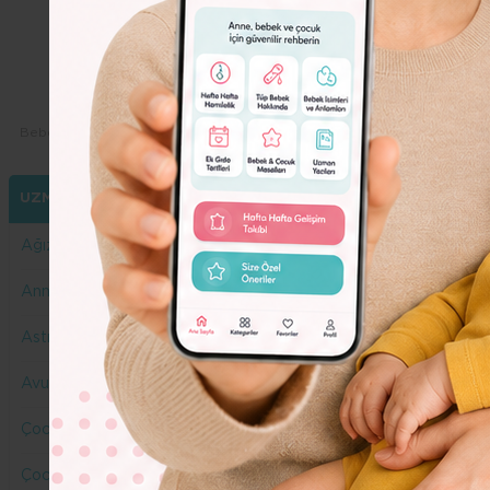
Dolor
Lorem
Ipsum
Dolor
Bebeko.com.tr
Yazarlarımız
Gizem Gümüş
UZMANLARIMIZ
Ağız ve Diş Sağlığı
Anne Yazar
Astroloji
Avukat
Çocuk Gelişimi
Çocuk Sağlığı ve Hastalıkları Uzmanı