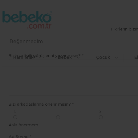
Fikirlerin bi
Beğenmedim
Bizimle ilgili görüşlerini yazar mısın? *
Hamilelik
Bebek
Çocuk
E
Bizi arkadaşlarına önerir misin? *
0
1
2
Asla önermem
Ad Soyad *