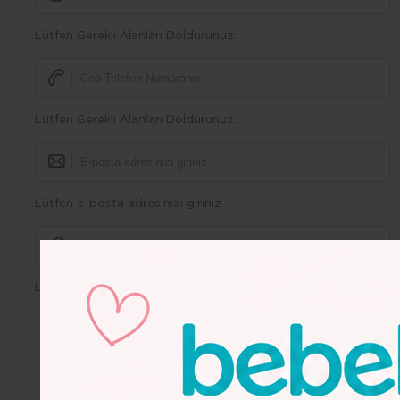
Lütfen Gerekli Alanları Doldurunuz.
Lütfen Gerekli Alanları Doldurunuz.
Lütfen e-posta adresinizi giriniz
Lütfen Gerekli Alanları Doldurunuz.