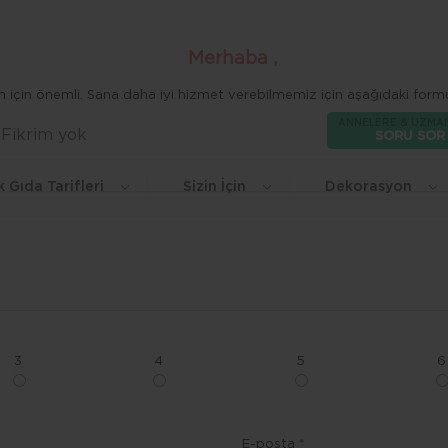
Merhaba ,
zim için önemli. Sana daha iyi hizmet verebilmemiz için aşağıdaki formu
ANNELERE & UZMA
Fikrim yok
Beğen
SORU SOR
k Gıda Tarifleri
Sizin İçin
Dekorasyon
3
4
5
6
E-posta *