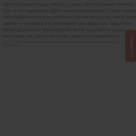
öğrencisi olarak mezun olmuştur. Lisans eğitimi sırasında Bakırköy
Ruh ve Sinir Hastalıkları Eğitim Araştırma Hastanesi ve Özel Fransız
Lape Hastanesi’nde tüm yataklı servislerde dönüşümlü olarak göre
yapmış ve rehabilitasyon atölyesinde gerçekleştirilen faaliyetlere
katılım göstermiştir. Beykent Koleji olmak üzere birçok kurum ve
hastanede staj yapmış ve kendini geliştirmeyi hedeflemiştir. Yine
Geri Bildirim
lisans eğitimi sırasında İstanbul Üniversitesi Cerrahpaşa Hasan Ali
DEVAMI...
Yücel Eğitim Fakültesi Pedagojik Formasyon Sertifika Programını
başarıyla tamamlamıştır. Pedagojik Formasyon stajını Etiler Mesleki
Teknik ve Anadolu Meslek Lisesi’nde yapmıştır. Lisans eğitimi
süresince çok sayıda kongre ve üniversite seminerlerine katılmıştır.
Şimdiye kadar farklı gönüllü projelerde yer almıştır. Birçok
sertifikasyon ve eğitim programlarına katılmış ve halen kendini
geliştirmeye devam etmektedir. Şu anda, Giresun Valiliği Özel
Giresun Bakım Merkez’inde Psikolog olarak görev almaktadır. Aynı
zamanda Çocuk, Ergen ve Yetişkin terapileri alanlarında yüz yüze 
online danışan görmeye devam etmektedir.
Aldığı Eğitimler
Uygulamalı Çocuk Merkezli ve BDT Oyun Terapisi;