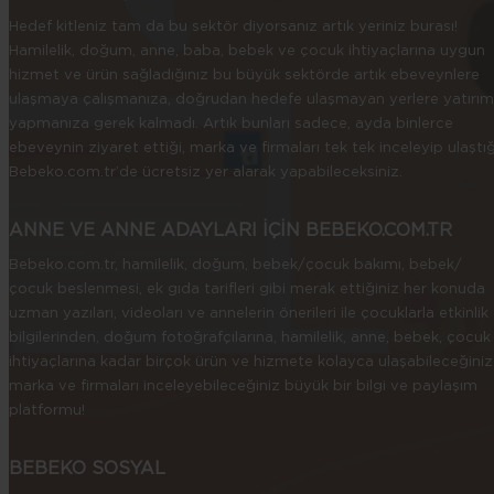
Catell 2A Zeka Testi
Hedef kitleniz tam da bu sektör diyorsanız artık yeriniz burası!
Metropolitan Okul Olgunluğu Testi
Hamilelik, doğum, anne, baba, bebek ve çocuk ihtiyaçlarına uygun
Ankara Gelişim Tarama Envanteri (AGTE)
hizmet ve ürün sağladığınız bu büyük sektörde artık ebeveynlere
Koppitz İnsan Çizim Testi
ulaşmaya çalışmanıza, doğrudan hedefe ulaşmayan yerlere yatırım
Aile Çiz Testi
yapmanıza gerek kalmadı. Artık bunları sadece, ayda binlerce
Bahçe Çiz Testi
ebeveynin ziyaret ettiği, marka ve firmaları tek tek inceleyip ulaştığ
PeaBody Kelime Testi
Bebeko.com.tr’de ücretsiz yer alarak yapabileceksiniz.
Çocuklar İçin Depresyon Ölçeği
Çocuklar İçin Anksiyete Ölçeği
Çocuklar İçin Sosyal Fobi Ölçeği
ANNE VE ANNE ADAYLARI İÇİN BEBEKO.COM.TR
Çocuklar İçin DEHB Ölçeği
Bebeko.com.tr, hamilelik, doğum, bebek/çocuk bakımı, bebek/
Çalışma Alanları
çocuk beslenmesi, ek gıda tarifleri gibi merak ettiğiniz her konuda
uzman yazıları, videoları ve annelerin önerileri ile çocuklarla etkinlik
Aile İçi İletişim Sorunları
bilgilerinden, doğum fotoğrafçılarına, hamilelik, anne, bebek, çocuk
Bireysel Terapi
ihtiyaçlarına kadar birçok ürün ve hizmete kolayca ulaşabileceğiniz
Depresyon
marka ve firmaları inceleyebileceğiniz büyük bir bilgi ve paylaşım
İntihar
platformu!
Majör Depresif Bozukluk
Davranış Bozuklukları
Sınav Kaygısı
BEBEKO SOSYAL
Okul Başarısızlığı