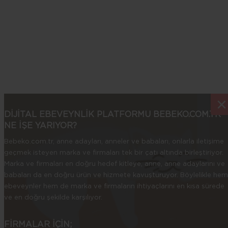
Alt Islatma
Yeme Reddi
Yeme Bozuklukları
Mastürbasyon
Boşanmış Aileler ve Çocuklar
TSSB
İstismara Uğramış Çocuklar
Özgüven Yapılandırma
Dikkat Eksikliği ve Hiperaktivite Bozukluğu
×
×
Duygudurum Bozukluğu
DİJİTAL EBEVEYNLİK PLATFORMU BEBEKO.COM.TR
Anksiyete Bozukluğu
Fobiler
NE İŞE YARIYOR?
MMPI (Minnesota Çok Yönlü Kişilik Envanteri)
Bebeko.com.tr, anne adayları, anneler ve babaları, onlarla iletişime
Kısa Süreli Çözüm Odaklı Terapi
geçmek isteyen marka ve firmaları tek bir çatı altında birleştiriyor.
Çocuk Resimlerinin Psiko-Pedagojik Analizi
Marka ve firmaları en doğru hedef kitleye, anne, anne adaylarını ve
babaları da en doğru ürün ve hizmete kavuşturuyor. Böylelikle hem
Çocuk Testleri;
ebeveynler hem de marka ve firmaların ihtiyaçlarını en kısa sürede
ve en doğru şekilde karşılıyor.
Gesell Gelişim Testi
GoodEnough-Harris Bir İnsan Çiz Testi
Draw a Person
FİRMALAR İÇİN;