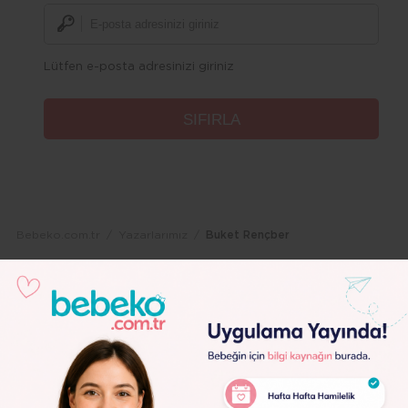
Lütfen e-posta adresinizi giriniz
Bebeko.com.tr
Yazarlarımız
Buket Rençber