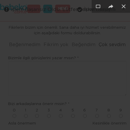
×
×
×
×
×
GİRİŞ
MENÜ
İşlem Başarısız Oldu. Lütfen tekrar deneyin
İşlem Başarılı
Merhaba ,
Fikirlerin bizim için önemli. Sana daha iyi hizmet verebilmemiz
için aşağıdaki formu doldurabilirsin.
Beğenmedim
Fikrim yok
Beğendim
Çok sevdim
Bizimle ilgili görüşlerini yazar mısın? *
Bizi arkadaşlarına önerir misin? *
0
1
2
3
4
5
6
7
8
9
Asla önermem
Kesinlikle öneririm