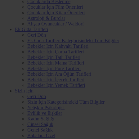
Çocuklarda Beslenme
Çocuklar İçin Film Önerileri
Çocuklar İçin Kitap Önerileri
Astroloji & Burçlar
Ahşap Oyuncaklar / Waldorf
Ek Gıda Tarifleri
Geri Dön
Ek Gıda Tarifleri Kategorisindeki Tüm Bilgiler
Bebekler İçin Kahvaltı Tarifleri
Bebekler İçin Çorba Tarifleri
Bebekler İçin Tatlı Tarifleri
Bebekler İçin Mama Tarifleri
Bebekler İçin Püre Tarifleri
Bebekler İçin Ara Öğün Tarifleri
Bebekler İçin İçecek Tarifleri
Bebekler İçin Yemek Tarifleri
Sizin İçin
Geri Dön
Sizin İçin Kategorisindeki Tüm Bilgiler
Yetişkin Psikolojisi
Evlilik ve İlişkiler
Kadın Sağlığı
Cinsel Sağlık
Genel Sağlık
Babalara Özel