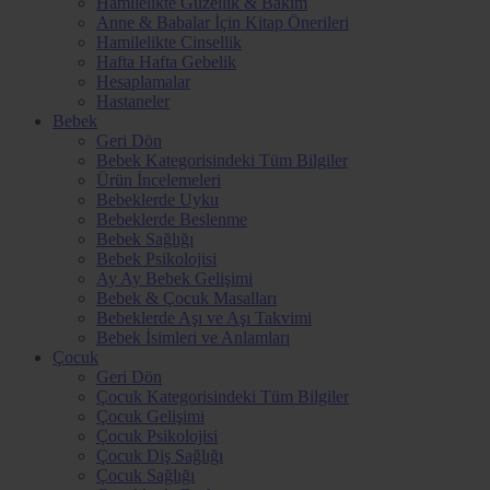
Hamilelikte Güzellik & Bakım
Anne & Babalar İçin Kitap Önerileri
Hamilelikte Cinsellik
Hafta Hafta Gebelik
Hesaplamalar
Hastaneler
Bebek
Geri Dön
Bebek Kategorisindeki Tüm Bilgiler
Ürün İncelemeleri
Bebeklerde Uyku
Bebeklerde Beslenme
Bebek Sağlığı
Bebek Psikolojisi
Ay Ay Bebek Gelişimi
Bebek & Çocuk Masalları
Bebeklerde Aşı ve Aşı Takvimi
Bebek İsimleri ve Anlamları
Çocuk
Geri Dön
Çocuk Kategorisindeki Tüm Bilgiler
Çocuk Gelişimi
Çocuk Psikolojisi
Çocuk Diş Sağlığı
Çocuk Sağlığı