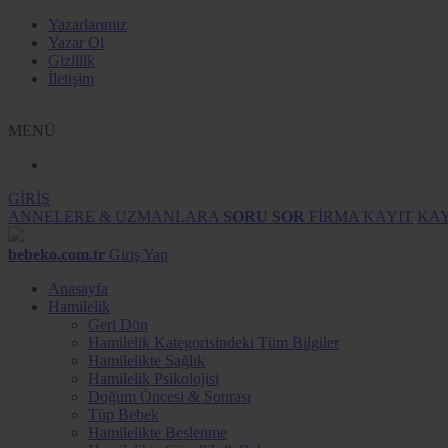
Yazarlarımız
Yazar Ol
Gizlilik
İletişim
MENÜ
GİRİŞ
ANNELERE & UZMANLARA
SORU SOR
FİRMA KAYIT
KAY
bebeko.com.tr
Giriş Yap
Anasayfa
Hamilelik
Geri Dön
Hamilelik Kategorisindeki Tüm Bilgiler
Hamilelikte Sağlık
Hamilelik Psikolojisi
Doğum Öncesi & Sonrası
Tüp Bebek
Hamilelikte Beslenme