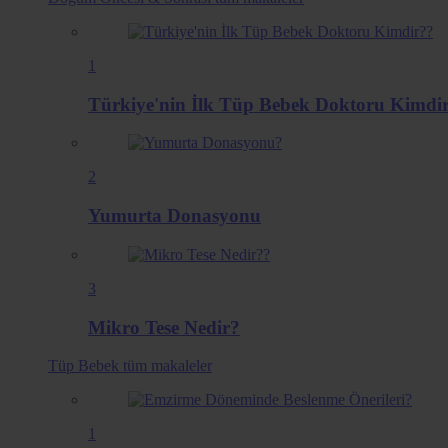
1
Türkiye'nin İlk Tüp Bebek Doktoru Kimdi
2
Yumurta Donasyonu
3
Mikro Tese Nedir?
Tüp Bebek
tüm makaleler
1