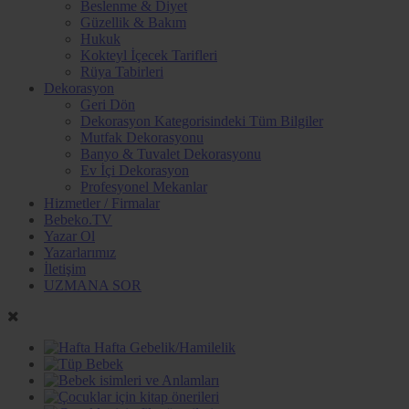
Beslenme & Diyet
Güzellik & Bakım
Hukuk
Kokteyl İçecek Tarifleri
Rüya Tabirleri
Dekorasyon
Geri Dön
Dekorasyon Kategorisindeki Tüm Bilgiler
Mutfak Dekorasyonu
Banyo & Tuvalet Dekorasyonu
Ev İçi Dekorasyon
Profesyonel Mekanlar
Hizmetler / Firmalar
Bebeko.TV
Yazar Ol
Yazarlarımız
İletişim
UZMANA SOR