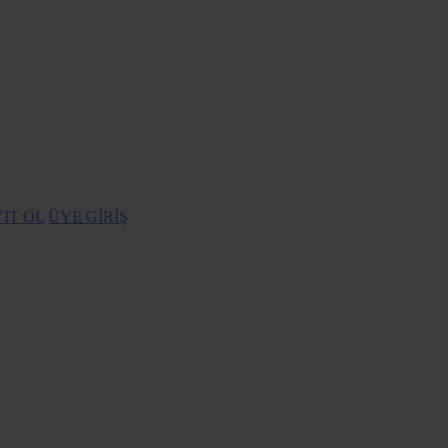
IT OL
ÜYE GİRİŞ