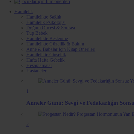
Hamilelik
Hamilelikte Sağlık
Hamilelik Psikolojisi
Doğum Öncesi & Sonrası
Tüp Bebek
Hamilelikte Beslenme
Hamilelikte Güzellik & Bakım
Anne & Babalar İçin Kitap Önerileri
Hamilelikte Cinsellik
Hafta Hafta Gebelik
Hesaplamalar
Hastaneler
1
Anneler Günü: Sevgi ve Fedakarlığın Sons
2