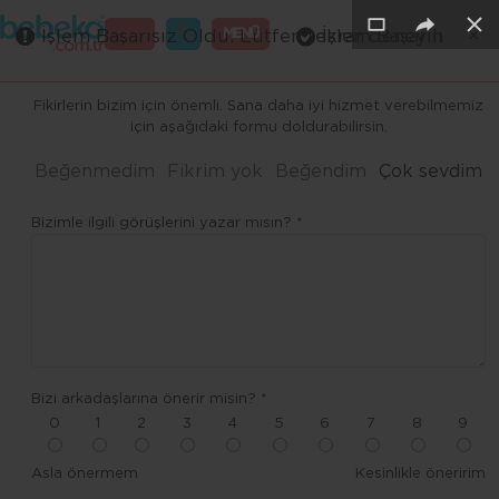
×
×
×
×
×
GİRİŞ
MENÜ
İşlem Başarısız Oldu. Lütfen tekrar deneyin
İşlem Başarılı
Merhaba ,
Fikirlerin bizim için önemli. Sana daha iyi hizmet verebilmemiz
için aşağıdaki formu doldurabilirsin.
Beğenmedim
Fikrim yok
Beğendim
Çok sevdim
Bizimle ilgili görüşlerini yazar mısın? *
Bizi arkadaşlarına önerir misin? *
0
1
2
3
4
5
6
7
8
9
Asla önermem
Kesinlikle öneririm