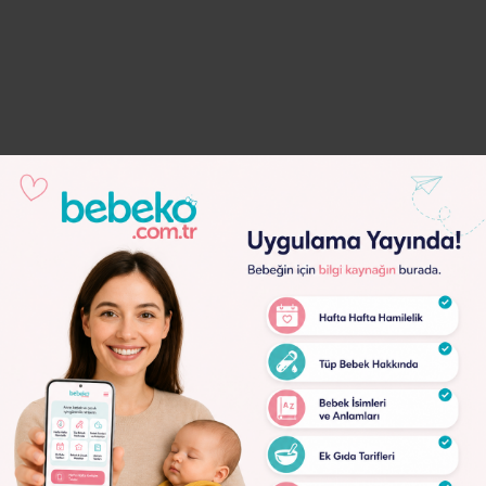
Lorem
Ipsum
Dolor
Lorem
Ipsum