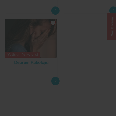
Bireysel Terapi
Aile ve Çift Terapisi
Obsesif Kompulsif Bozukluk
Geri Bildirim
Çocuk Ve Ergen Terapisi
Anksiyete (Kaygı) Bozukluğu
Kişilik Bozuklukları
Stres ve Öfke Yönetimi
Depresyon
Panik Atak
Yetişkin Psikolojisi
Deprem Psikolojisi