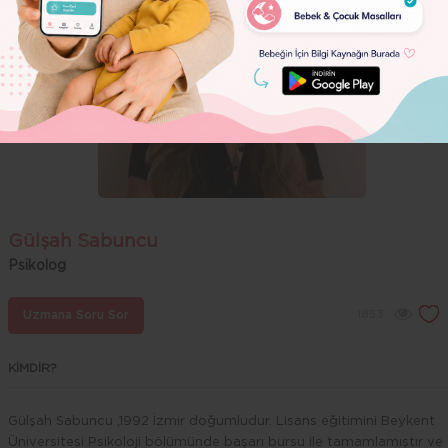
Dolor
Gülşah Sabuncu
Psikolog
1853
Uzmana Soru Sor
KİMDİR?
Gülşah Sabuncu ,1992 İzmir doğumludur. Lisans eğitimini Beykent
Üniversitesi Psikoloji bölümünde başarı bursu ile tamamlamıştır ve