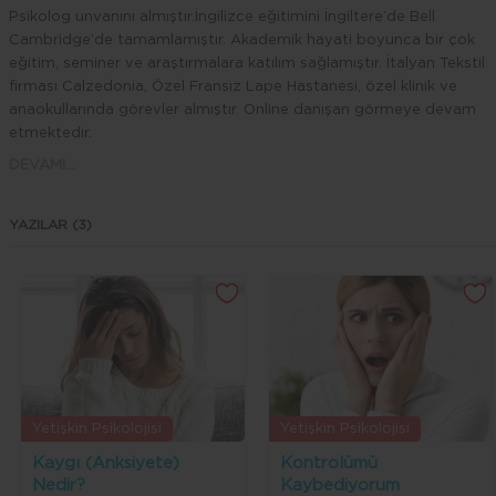
Psikolog unvanını almıştır.İngilizce eğitimini İngiltere’de Bell
Cambridge’de tamamlamıştır. Akademik hayati boyunca bir çok
eğitim, seminer ve araştırmalara katılım sağlamıştır. İtalyan Tekstil
firması Calzedonia, Özel Fransız Lape Hastanesi, özel klinik ve
anaokullarında görevler almıştır. Online danışan görmeye devam
etmektedir.
DEVAMI...
Aldığı Eğitimler
Çocuk-Ergen, Yetişkin Bilişsel-Davranışçı Terapi Şema Terapi
YAZILAR (3)
Aile ve Çift Terapisi
Kısa Süreli Çözüm Odaklı Terapi
Kabul ve Kararlılık Terapisi MMPI
Oyun Terapisi
Çocuk Testleri
(Bender-Gestalt Test,Bender-Gestalt Testi (Çocuklar İçin
Uygulama),Ge- sell Gelişim Testi,Frostig Gelişimsel Görsel Alg
Testi,Ankara Gelişim En- vanteri,D2 Dikkat Testi, Metropolitan
Okul Olgunluğu Testi,PeaBody Ke- lime Resim Testi,Porteus
Yetişkin Psikolojisi
Yetişkin Psikolojisi
Labirentleri Testi,Good Enough – Harris Bir İn- san Çiz Testi )
Kaygı (Anksiyete)
Kontrolümü
Çalışma Alanları
Nedir?
Kaybediyorum