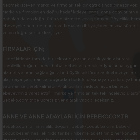
geçmek isteyen marka ve firmaları tek bir çatı altında birleştiriyor.
Marka ve firmaları en doğru hedef kitleye, anne, anne adaylarını ve
babaları da en doğru ürün ve hizmete kavuşturuyor. Böylelikle hem
ebeveynler hem de marka ve firmaların ihtiyaçlarını en kısa sürede
ve en doğru şekilde karşılıyor.
FİRMALAR İÇİN;
Hedef kitleniz tam da bu sektör diyorsanız artık yeriniz burası!
Hamilelik, doğum, anne, baba, bebek ve çocuk ihtiyaçlarına uygun
hizmet ve ürün sağladığınız bu büyük sektörde artık ebeveynlere
ulaşmaya çalışmanıza, doğrudan hedefe ulaşmayan yerlere yatırım
yapmanıza gerek kalmadı. Artık bunları sadece, ayda binlerce
ebeveynin ziyaret ettiği, marka ve firmaları tek tek inceleyip ulaştığ
Bebeko.com.tr’de ücretsiz yer alarak yapabileceksiniz.
ANNE VE ANNE ADAYLARI İÇİN BEBEKO.COM.TR
Bebeko.com.tr, hamilelik, doğum, bebek/çocuk bakımı, bebek/
çocuk beslenmesi, ek gıda tarifleri gibi merak ettiğiniz her konuda