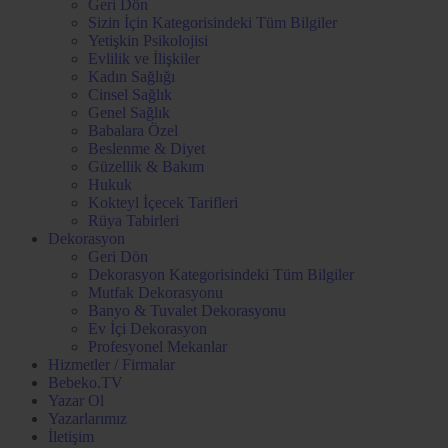
Geri Dön
Sizin İçin Kategorisindeki Tüm Bilgiler
Yetişkin Psikolojisi
Evlilik ve İlişkiler
Kadın Sağlığı
Cinsel Sağlık
Genel Sağlık
Babalara Özel
Beslenme & Diyet
Güzellik & Bakım
Hukuk
Kokteyl İçecek Tarifleri
Rüya Tabirleri
Dekorasyon
Geri Dön
Dekorasyon Kategorisindeki Tüm Bilgiler
Mutfak Dekorasyonu
Banyo & Tuvalet Dekorasyonu
Ev İçi Dekorasyon
Profesyonel Mekanlar
Hizmetler / Firmalar
Bebeko.TV
Yazar Ol
Yazarlarımız
İletişim