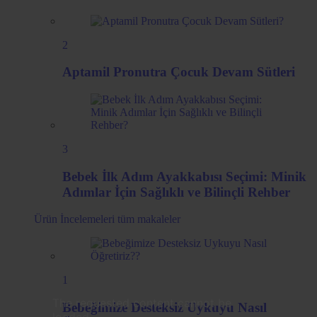
2
Aptamil Pronutra Çocuk Devam Sütleri
3
Bebek İlk Adım Ayakkabısı Seçimi: Minik
Adımlar İçin Sağlıklı ve Bilinçli Rehber
Ürün İncelemeleri
tüm makaleler
1
The requested content cannot be
Bebeğimize Desteksiz Uykuyu Nasıl