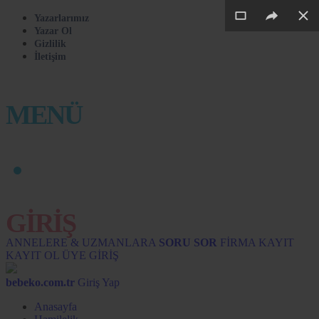
Yazarlarımız
Yazar Ol
Gizlilik
İletişim
MENÜ
GİRİŞ
ANNELERE & UZMANLARA
SORU SOR
FİRMA KAYIT
KAYIT OL
ÜYE GİRİŞ
bebeko.com.tr
Giriş Yap
Anasayfa