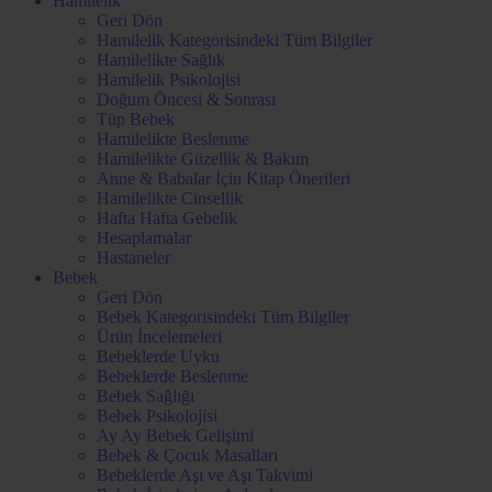
Hamilelik
Geri Dön
Hamilelik Kategorisindeki Tüm Bilgiler
Hamilelikte Sağlık
Hamilelik Psikolojisi
Doğum Öncesi & Sonrası
Tüp Bebek
Hamilelikte Beslenme
Hamilelikte Güzellik & Bakım
Anne & Babalar İçin Kitap Önerileri
Hamilelikte Cinsellik
Hafta Hafta Gebelik
Hesaplamalar
Hastaneler
Bebek
Geri Dön
Bebek Kategorisindeki Tüm Bilgiler
Ürün İncelemeleri
Bebeklerde Uyku
Bebeklerde Beslenme
Bebek Sağlığı
Bebek Psikolojisi
Ay Ay Bebek Gelişimi
Bebek & Çocuk Masalları
Bebeklerde Aşı ve Aşı Takvimi