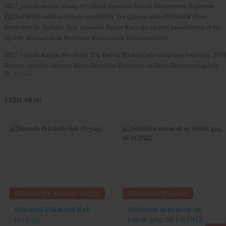
2017 yılında mezun olmuş ve yüksek lisansına Selçuk Üniversitesi Beslenme
Eğitimi bilim dalında devam etmektedir. Tez çalışma alanı Polikistik Over
Sendromu ile ilgilidir. Aynı zamanda Yaşam Koçluğu eğitimi tamamlamış ve bu
eğitimi danışanlarına Beslenme Koçu olarak kullanmaktadır.
2017 yılında Konya Novafertil Tüp Bebek Merkezi'nde çalışmaya başlamış, 201
Haziran ayından itibaren Büşra Dayıoğlu Beslenme ve Diyet Danışmanlığı'nda
DEVAMI...
kurucu diyetisyen olarak hizmet vermektedir.
Hizmet Verdiği Alanlar
YAZILAR (4)
Online Diyet
Kişiye Özel Zayıflama Programı
Kilo Alma Programı
Kilo Koruma Programı
Polikistik Over Sendromunda Beslenme
Diyabet ve Beslenme Tedavisi
Gebelik Diyabetinde Beslenme Tedavisi
Gebelik Dönemlerinde Sağlıklı Beslenme
Bebekler İçin Kahvaltı Tarifleri
Hamilelikte Beslenme
Doğum Sonrası ve Emziklilik Döneminde Beslenme
Hurmalı Pekmezli Kek
Sütünüzü artıracak en
Yayınladığı Bildiriler
(1+yaş)
büyük güç: SEVGİNİZ