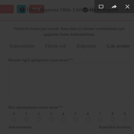
×
×
×
×
×
GİRİŞ
MENÜ
İşlem Başarısız Oldu. Lütfen tekrar deneyin
İşlem Başarılı
Merhaba ,
Fikirlerin bizim için önemli. Sana daha iyi hizmet verebilmemiz için
aşağıdaki formu doldurabilirsin.
Beğenmedim
Fikrim yok
Beğendim
Çok sevdim
Bizimle ilgili görüşlerini yazar mısın? *
Bizi arkadaşlarına önerir misin? *
0
1
2
3
4
5
6
7
8
9
Asla önermem
Kesinlikle öneririm