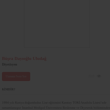
Büşra Dayıoğlu Uludağ
Diyetisyen
2215
Uzmana Soru Sor
KİMDİR?
1994 yılı Konya doğumludur. Lise eğitimini Karatay TOKİ Anadolu Lisesi’nde
tamamlamıştır. İstanbul Medipol Üniversitesi Beslenme ve Diyetetik bölümünde