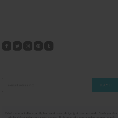
paylaşım platformu!
BEBEKO SOSYAL
Anne, Bebek ve Çocuklarla ilgili bilgilere ulaşmak için sosyal medyada bizi taki
edin.
BEBEKO E-BÜLTEN ABONELİK
E-mail adresinizi bırakarak sitemizdeki güncel bilgilerden haberdar olun.
Lütfen e-posta adresinizi giriniz
Bebeko.com.tr kullanıcıyı bilgilendirmek amacıyla içeriğini hazırlamaktadır. Sitede yer alan
bilgiler doktor tedavisinin yerini tutamaz. Bu bilgiler şahsi tanı ve tedavi yöntemi olarak