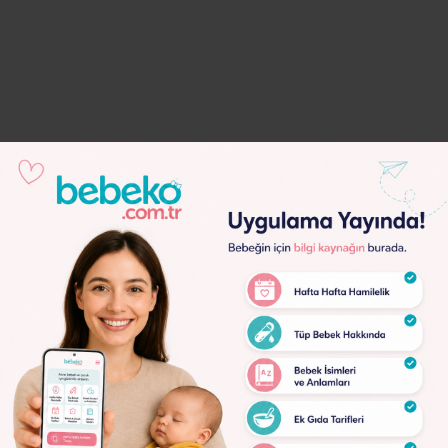
Lorem
Ipsum
Dolor
Lorem
Ipsum