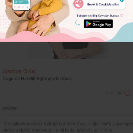
Dolor
Gamze Oruç
Doğuma Hazırlık Eğitmeni & Doula
2455
KİMDİR?
1985 yılında Ankara’da doğan Gamze Oruç, Yıldız Teknik Üniversite
Kimya bölümü mezunudur. 8 yıl kadar İstanbul’da, kimya