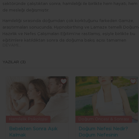
sektöründe çalıştıktan sonra, hamileliği ile birlikte hem hayatı, hem
de mesleği değişmiştir.
Hamileliği sırasında doğumdan çok korktuğunu farkeden Gamze,
araştırmaları sonucunda, Hypnobirthing ve Lamaze temelli Doğum
Hazırlık ve Nefes Çalışmaları Eğitimi’ne rastlamış, eşiyle birlikte bu
eğitimlere katıldıktan sonra da doğuma bakış açısı tamamen
DEVAMI...
değişmiştir. Doğru ekibi kurmuş ve Ağustos 2014’te oğlu Demir’i
mükemmel bir doğal doğumla kucağına almıştır.
Yaşadığı bu eşsiz deneyimden sonra, tüm kadınların böyle güzel
YAZILAR (3)
doğumlar yaşamasını istemiş ve bu yola baş koymuştur.
Detaylı eğitimler sonucu “Hamile Rehberi ve Doula” ünvanı almaya
hak kazanmış, bilgi ve deneyimlerini diğer anne adayları ile
buluşturmak için de, İzmir’e yerleşmiş ve 2015’te Mucizen’i
kurmuştur.
O günden bu yana, gerek her ay düzenlediği çalışmalarla, gerek
verdiği seminerlerle, gerekse sosyal sorumluluk projeleri ile, “Başka
bir doğum mümkün!” inancı için çalışmaktadır.
Hamilelik Psikolojisi
Doğum Öncesi & Sonrası
Bebekten Sonra Aşık
Doğum Nefesi Nedir?
Kalmak
Doğum Nefesinin