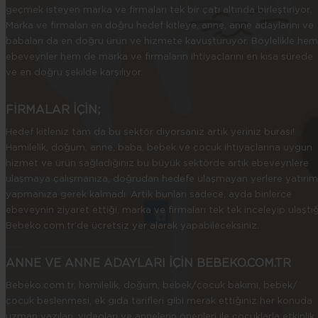
geçmek isteyen marka ve firmaları tek bir çatı altında birleştiriyor.
Marka ve firmaları en doğru hedef kitleye, anne, anne adaylarını ve
babaları da en doğru ürün ve hizmete kavuşturuyor. Böylelikle hem
ebeveynler hem de marka ve firmaların ihtiyaçlarını en kısa sürede
ve en doğru şekilde karşılıyor.
FİRMALAR İÇİN;
Hedef kitleniz tam da bu sektör diyorsanız artık yeriniz burası!
Hamilelik, doğum, anne, baba, bebek ve çocuk ihtiyaçlarına uygun
hizmet ve ürün sağladığınız bu büyük sektörde artık ebeveynlere
ulaşmaya çalışmanıza, doğrudan hedefe ulaşmayan yerlere yatırım
yapmanıza gerek kalmadı. Artık bunları sadece, ayda binlerce
ebeveynin ziyaret ettiği, marka ve firmaları tek tek inceleyip ulaştığ
Bebeko.com.tr’de ücretsiz yer alarak yapabileceksiniz.
ANNE VE ANNE ADAYLARI İÇİN BEBEKO.COM.TR
Bebeko.com.tr, hamilelik, doğum, bebek/çocuk bakımı, bebek/
çocuk beslenmesi, ek gıda tarifleri gibi merak ettiğiniz her konuda
uzman yazıları, videoları ve annelerin önerileri ile çocuklarla etkinlik