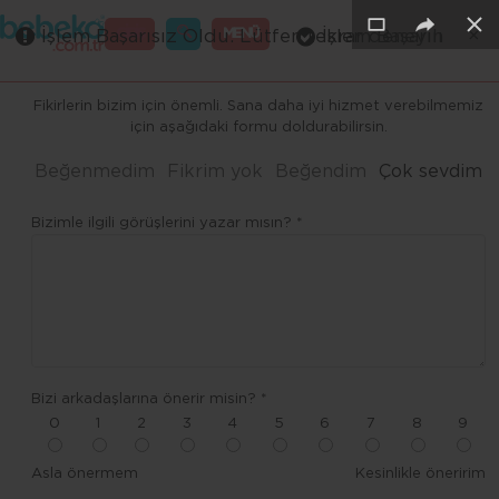
×
×
×
×
×
GİRİŞ
MENÜ
İşlem Başarısız Oldu. Lütfen tekrar deneyin
İşlem Başarılı
Merhaba ,
Fikirlerin bizim için önemli. Sana daha iyi hizmet verebilmemiz
için aşağıdaki formu doldurabilirsin.
Beğenmedim
Fikrim yok
Beğendim
Çok sevdim
Bizimle ilgili görüşlerini yazar mısın? *
Bizi arkadaşlarına önerir misin? *
0
1
2
3
4
5
6
7
8
9
Asla önermem
Kesinlikle öneririm