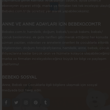
yapmanıza gerek kalmadı. Artık bunları sadece, ayda binlerce
ebeveynin ziyaret ettiği, marka ve firmaları tek tek inceleyip ulaştığ
Bebeko.com.tr’de ücretsiz yer alarak yapabileceksiniz.
ANNE VE ANNE ADAYLARI İÇİN BEBEKO.COM.TR
Bebeko.com.tr, hamilelik, doğum, bebek/çocuk bakımı, bebek/
çocuk beslenmesi, ek gıda tarifleri gibi merak ettiğiniz her konuda
uzman yazıları, videoları ve annelerin önerileri ile çocuklarla etkinlik
bilgilerinden, doğum fotoğrafçılarına, hamilelik, anne, bebek, çocuk
ihtiyaçlarına kadar birçok ürün ve hizmete kolayca ulaşabileceğiniz
marka ve firmaları inceleyebileceğiniz büyük bir bilgi ve paylaşım
platformu!
BEBEKO SOSYAL
Anne, Bebek ve Çocuklarla ilgili bilgilere ulaşmak için sosyal
medyada bizi takip edin.