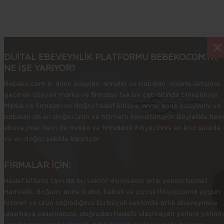
×
×
DİJİTAL EBEVEYNLİK PLATFORMU BEBEKO.COM.TR
NE İŞE YARIYOR?
Bebeko.com.tr, anne adayları, anneler ve babaları, onlarla iletişime
geçmek isteyen marka ve firmaları tek bir çatı altında birleştiriyor.
Marka ve firmaları en doğru hedef kitleye, anne, anne adaylarını ve
babaları da en doğru ürün ve hizmete kavuşturuyor. Böylelikle hem
ebeveynler hem de marka ve firmaların ihtiyaçlarını en kısa sürede
ve en doğru şekilde karşılıyor.
FİRMALAR İÇİN;
Hedef kitleniz tam da bu sektör diyorsanız artık yeriniz burası!
Hamilelik, doğum, anne, baba, bebek ve çocuk ihtiyaçlarına uygun
hizmet ve ürün sağladığınız bu büyük sektörde artık ebeveynlere
ulaşmaya çalışmanıza, doğrudan hedefe ulaşmayan yerlere yatırım