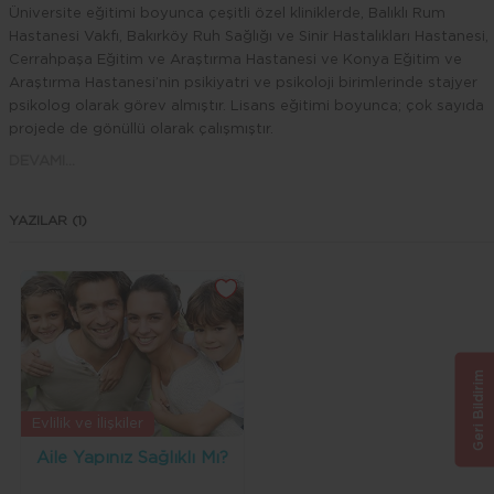
Üniversite eğitimi boyunca çeşitli özel kliniklerde, Balıklı Rum
Hastanesi Vakfı, Bakırköy Ruh Sağlığı ve Sinir Hastalıkları Hastanesi,
Cerrahpaşa Eğitim ve Araştırma Hastanesi ve Konya Eğitim ve
Araştırma Hastanesi’nin psikiyatri ve psikoloji birimlerinde stajyer
psikolog olarak görev almıştır. Lisans eğitimi boyunca; çok sayıda
projede de gönüllü olarak çalışmıştır.
DEVAMI...
Lisans eğitimi sırasında Adana’da Özel Son Yankı Özel Eğitim ve
Rehabilitasyon Merkezi’nde ve Harikalar Diyarı Çocuk Yuvası’nda
asistan psikolog olarak görev almıştır.
YAZILAR (1)
Lisans eğitimi sonrasında Adana’da Dr. Obengül Ejder Özel Aile
Danışma Merkezi’nde asistan psikolog olarak görev almıştır.
Çalışma sürecinde Hasan Kalyoncu Üniversitesi ve İstanbul
Üniversitesi tarafından çocuklara ve yetişkinlere yönelik çeşitli tanı
ölçeklerinin uzmanlık sertifikalarını almıştır. Ayrıca Aile Danışmanlığı
Geri Bildirim
Eğitim Programını başarı ile tamamlayarak
‘Aile Danışmanı’
ünvanın
almıştır.
Evlilik ve İlişkiler
2012 yılında İKÜSEM ile RPDMER tarafından verilen ‘Sosyodrama
Aile Yapınız Sağlıklı Mı?
Atölyesi’çalışmalarını başarıyla tamamlamıştır.