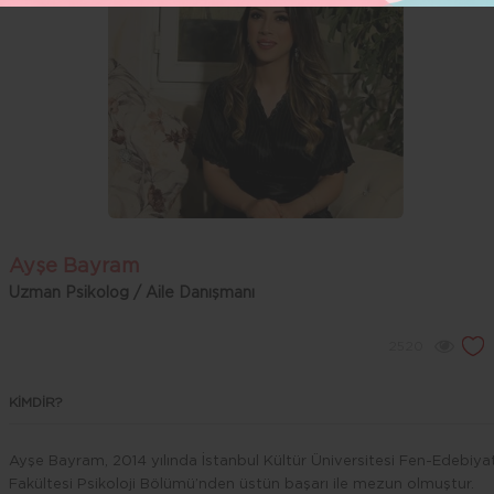
Ayşe Bayram
Uzman Psikolog / Aile Danışmanı
2520
KİMDİR?
Ayşe Bayram, 2014 yılında İstanbul Kültür Üniversitesi Fen-Edebiya
Fakültesi Psikoloji Bölümü’nden üstün başarı ile mezun olmuştur.