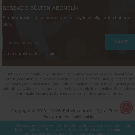
BEBEKO E-BÜLTEN ABONELİK
E-mail adresinizi bırakarak sitemizdeki güncel bilgilerden haberdar
olun.
Lütfen e-posta adresinizi giriniz
Bebeko.com.tr kullanıcıyı bilgilendirmek amacıyla içeriğini hazırlamaktadır.
Sitede yer alan bilgiler doktor tedavisinin yerini tutamaz. Bu bilgiler şahsi tan
ve tedavi yöntemi olarak değerlendirilmemelidir. Sitedeki kaynaklardan yola
çıkarak ilaç tedavisine başlanmamalı ve tedavi değiştirilmemelidir. Bu sitede y
alan yazılar kaynak gösterilmeden, kısmen de olsa kullanılamaz.
Copyright © 2018 - 2026. Bebeko.com.tr - Dijital Ebeveynlik
Platformu. Her hakkı saklıdır.
kankacard.com
Diş Kliniği
Web Tasarım
Sitemizden en iyi şekilde faydalanabilmeniz için çerezler
kullanılmaktadır. Bu siteye giriş yaparak çerez kullanımını
kabul etmiş sayılıyorsunuz.
Daha fazla bilgi için