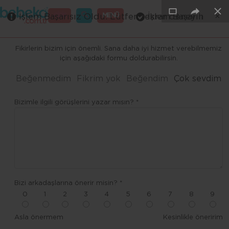
×
×
×
×
×
GİRİŞ
MENÜ
İşlem Başarısız Oldu. Lütfen tekrar deneyin
İşlem Başarılı
Merhaba ,
Fikirlerin bizim için önemli. Sana daha iyi hizmet verebilmemiz
için aşağıdaki formu doldurabilirsin.
Beğenmedim
Fikrim yok
Beğendim
Çok sevdim
Bizimle ilgili görüşlerini yazar mısın? *
Bizi arkadaşlarına önerir misin? *
0
1
2
3
4
5
6
7
8
9
Asla önermem
Kesinlikle öneririm