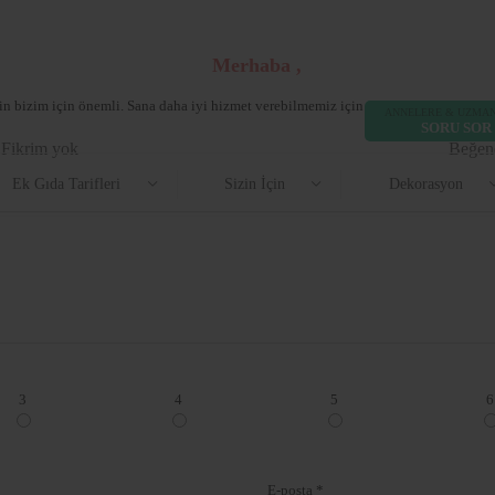
Merhaba ,
rin bizim için önemli. Sana daha iyi hizmet verebilmemiz için aşağıdaki formu doldu
ANNELERE & UZMA
SORU SOR
Fikrim yok
Beğen
Ek Gıda Tarifleri
Sizin İçin
Dekorasyon
3
4
5
6
E-posta *