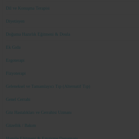
Dil ve Konuşma Terapisi
Diyetisyen
Doğuma Hazırlık Eğitmeni & Doula
Ek Gıda
Ergoterapi
Fizyoterapi
Geleneksel ve Tamamlayıcı Tıp (Alternatif Tıp)
Genel Cerrahi
Göz Hastalıkları ve Cerrahisi Uzmanı
Güzellik / Bakım
Hamile Eğitmeni & Emzirme Danışmanı