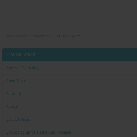
Dolor
Lorem
Ipsum
Dolor
Bebeko.com.tr
Yazarlarımız
I.Gizem Ağkurt
UZMANLARIMIZ
Ağız ve Diş Sağlığı
Anne Yazar
Astroloji
Avukat
Çocuk Gelişimi
Çocuk Sağlığı ve Hastalıkları Uzmanı