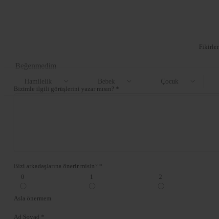
Fikirle
Beğenmedim
Hamilelik
Bebek
Çocuk
Bizimle ilgili görüşlerini yazar mısın? *
Bizi arkadaşlarına önerir misin? *
0
1
2
Asla önermem
Ad Soyad *