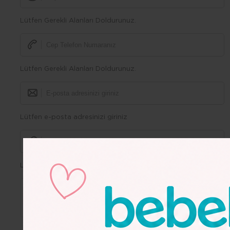
Lütfen Gerekli Alanları Doldurunuz.
Lütfen Gerekli Alanları Doldurunuz.
Lütfen e-posta adresinizi giriniz
Lütfen Gerekli Alanları Doldurunuz.