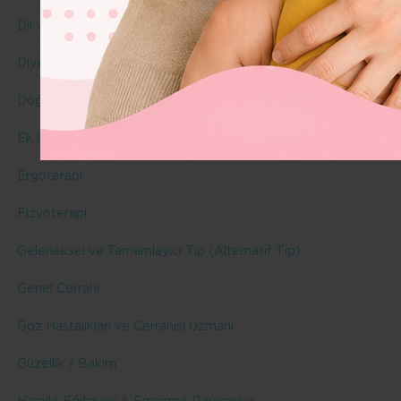
Dil ve Konuşma Terapisi
Diyetisyen
Doğuma Hazırlık Eğitmeni & Doula
Ek Gıda
Ergoterapi
Fizyoterapi
Geleneksel ve Tamamlayıcı Tıp (Alternatif Tıp)
Genel Cerrahi
Göz Hastalıkları ve Cerrahisi Uzmanı
Güzellik / Bakım