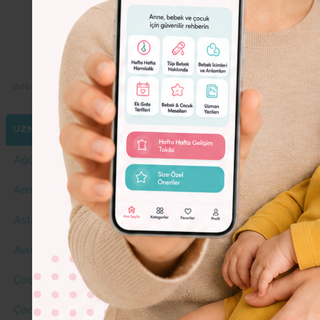
Dolor
Lorem
Ipsum
Dolor
Bebeko.com.tr
Yazarlarımız
Buse Değirmenci
UZMANLARIMIZ
Ağız ve Diş Sağlığı
Anne Yazar
Astroloji
Avukat
Çocuk Gelişimi
Çocuk Sağlığı ve Hastalıkları Uzmanı