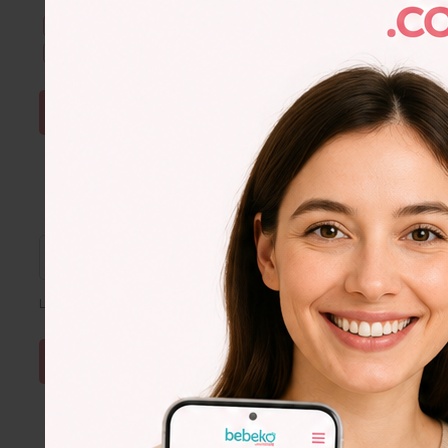
Kullanım Şartları & Gizlilik
okudum. Onaylıyorum.
E-Bülten aboneliğini onaylıyorum.
ŞİFRE SIFIRLA
Lütfen e-posta adresinizi giriniz
Lorem
Ipsum