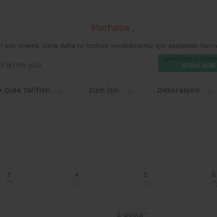
Merhaba ,
zim için önemli. Sana daha iyi hizmet verebilmemiz için aşağıdaki formu
ANNELERE & UZMA
Fikrim yok
Beğen
SORU SOR
k Gıda Tarifleri
Sizin İçin
Dekorasyon
3
4
5
6
E-posta *