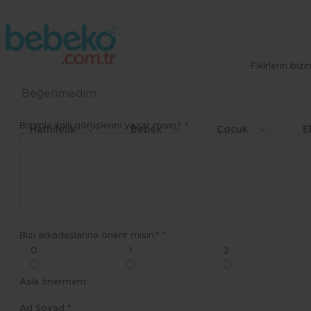
Fikirlerin bi
Beğenmedim
Bizimle ilgili görüşlerini yazar mısın? *
Hamilelik
Bebek
Çocuk
E
Bizi arkadaşlarına önerir misin? *
0
1
2
Asla önermem
Ad Soyad *