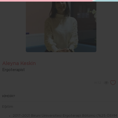
Aleyna Keskin
Ergoterapist
1432
KİMDİR?
Eğitim
2017-2021 Biruni Üniversitesi Ergoterapi Bölümü (%25 ÖSYM