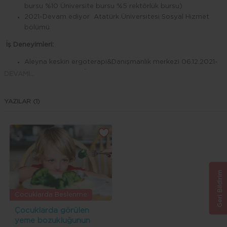
bursu %10 Üniversite bursu %5 rektörlük bursu)
2021-Devam ediyor Atatürk Üniversitesi Sosyal Hizmet
bölümü
İş Deneyimleri:
Aleyna keskin ergoterapi&Danışmanlık merkezi 06.12.2021-
yağmur çocuklar Özel Eğitim · Tam zamanlı 24.06.2021-
DEVAMI...
01.12.2021
PERA Özel Eğitim Kurumları · Stajyer 2020
YAZILAR (1)
Spirit Of Ergotherapy · Stajyer 2020
Fİ sağlık yaşam merkezi · Stajyer 2020
örnoram · Stajyer 2020
AKDEM · Stajyer 2020
BETA REHABİLİTASYON MERKEZİ · Stajyer 2020
Melek Özel Eğitim Rehabilitasyon Merkezi · Stajyer 2019
Geri Bildirim
Sertifika ve seminerler
Duyu bütünleme bozukluklarında multidispliner yaklaşım
Çocuklarda Beslenme
Rehabilitasyonda teknoloji
Çocuklarda görülen
Genel iş sağlığı ve güvenliği
yeme bozukluğunun
Fizyoterapi&Ergoterapi ortak sempozyumu