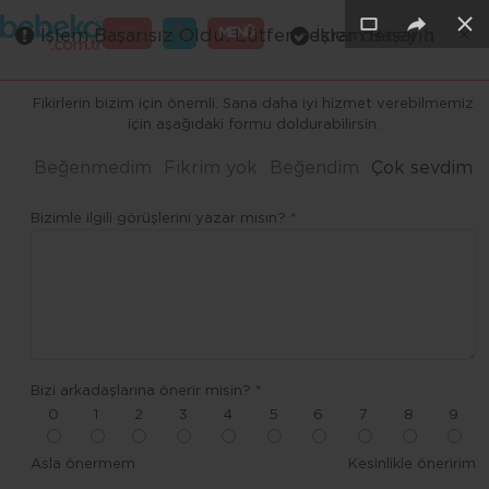
×
×
×
×
×
GİRİŞ
MENÜ
İşlem Başarısız Oldu. Lütfen tekrar deneyin
İşlem Başarılı
Merhaba ,
Fikirlerin bizim için önemli. Sana daha iyi hizmet verebilmemiz
için aşağıdaki formu doldurabilirsin.
Beğenmedim
Fikrim yok
Beğendim
Çok sevdim
Bizimle ilgili görüşlerini yazar mısın? *
Bizi arkadaşlarına önerir misin? *
0
1
2
3
4
5
6
7
8
9
Asla önermem
Kesinlikle öneririm