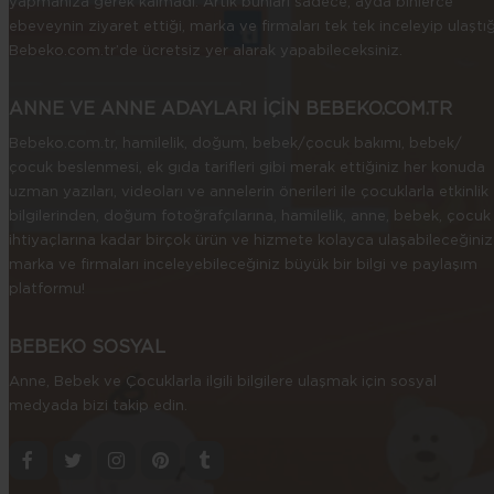
yapmanıza gerek kalmadı. Artık bunları sadece, ayda binlerce
ebeveynin ziyaret ettiği, marka ve firmaları tek tek inceleyip ulaştığ
Bebeko.com.tr’de ücretsiz yer alarak yapabileceksiniz.
ANNE VE ANNE ADAYLARI İÇİN BEBEKO.COM.TR
Bebeko.com.tr, hamilelik, doğum, bebek/çocuk bakımı, bebek/
çocuk beslenmesi, ek gıda tarifleri gibi merak ettiğiniz her konuda
uzman yazıları, videoları ve annelerin önerileri ile çocuklarla etkinlik
bilgilerinden, doğum fotoğrafçılarına, hamilelik, anne, bebek, çocuk
ihtiyaçlarına kadar birçok ürün ve hizmete kolayca ulaşabileceğiniz
marka ve firmaları inceleyebileceğiniz büyük bir bilgi ve paylaşım
platformu!
BEBEKO SOSYAL
Anne, Bebek ve Çocuklarla ilgili bilgilere ulaşmak için sosyal
medyada bizi takip edin.