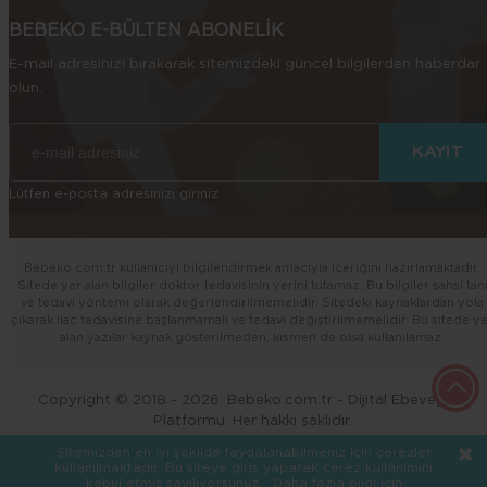
BEBEKO E-BÜLTEN ABONELİK
E-mail adresinizi bırakarak sitemizdeki güncel bilgilerden haberdar
olun.
Lütfen e-posta adresinizi giriniz
Bebeko.com.tr kullanıcıyı bilgilendirmek amacıyla içeriğini hazırlamaktadır.
Sitede yer alan bilgiler doktor tedavisinin yerini tutamaz. Bu bilgiler şahsi tan
ve tedavi yöntemi olarak değerlendirilmemelidir. Sitedeki kaynaklardan yola
çıkarak ilaç tedavisine başlanmamalı ve tedavi değiştirilmemelidir. Bu sitede y
alan yazılar kaynak gösterilmeden, kısmen de olsa kullanılamaz.
Copyright © 2018 - 2026. Bebeko.com.tr - Dijital Ebeveynlik
Platformu. Her hakkı saklıdır.
kankacard.com
Diş Kliniği
Web Tasarım
Sitemizden en iyi şekilde faydalanabilmeniz için çerezler
kullanılmaktadır. Bu siteye giriş yaparak çerez kullanımını
kabul etmiş sayılıyorsunuz.
Daha fazla bilgi için