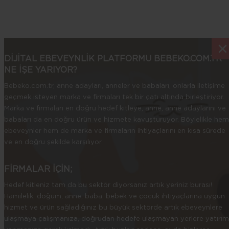
×
×
DİJİTAL EBEVEYNLİK PLATFORMU BEBEKO.COM.TR
NE İŞE YARIYOR?
Bebeko.com.tr, anne adayları, anneler ve babaları, onlarla iletişime
geçmek isteyen marka ve firmaları tek bir çatı altında birleştiriyor.
Marka ve firmaları en doğru hedef kitleye, anne, anne adaylarını ve
babaları da en doğru ürün ve hizmete kavuşturuyor. Böylelikle hem
ebeveynler hem de marka ve firmaların ihtiyaçlarını en kısa sürede
ve en doğru şekilde karşılıyor.
FİRMALAR İÇİN;
Hedef kitleniz tam da bu sektör diyorsanız artık yeriniz burası!
Hamilelik, doğum, anne, baba, bebek ve çocuk ihtiyaçlarına uygun
hizmet ve ürün sağladığınız bu büyük sektörde artık ebeveynlere
ulaşmaya çalışmanıza, doğrudan hedefe ulaşmayan yerlere yatırım