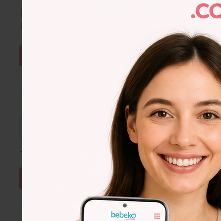
Kullanım Şartları & Gizlilik
okudum. Onaylıyorum.
E-Bülten aboneliğini onaylıyorum.
ŞİFRE SIFIRLA
Lütfen e-posta adresinizi giriniz
Lorem
Ipsum