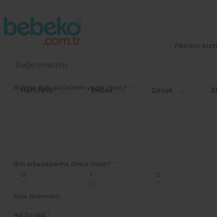
Fikirlerin bi
Beğenmedim
Bizimle ilgili görüşlerini yazar mısın? *
Hamilelik
Bebek
Çocuk
E
Bizi arkadaşlarına önerir misin? *
0
1
2
Asla önermem
Ad Soyad *