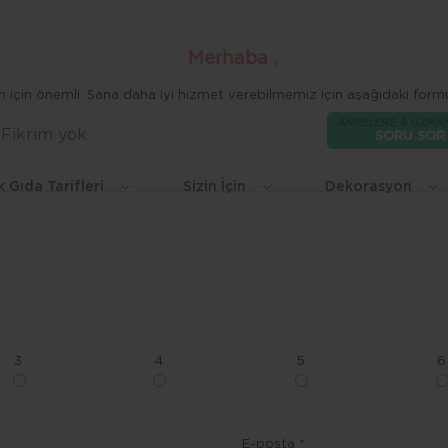
Merhaba ,
zim için önemli. Sana daha iyi hizmet verebilmemiz için aşağıdaki formu
ANNELERE & UZMA
Fikrim yok
Beğen
SORU SOR
k Gıda Tarifleri
Sizin İçin
Dekorasyon
3
4
5
6
E-posta *