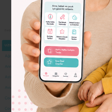
Dolor
Lorem
Ipsum
Dolor
Bebeko.com.tr
Yazarlarımız
Lara Balkaner
UZMANLARIMIZ
Ağız ve Diş Sağlığı
Anne Yazar
Astroloji
Avukat
Çocuk Gelişimi
Çocuk Sağlığı ve Hastalıkları Uzmanı