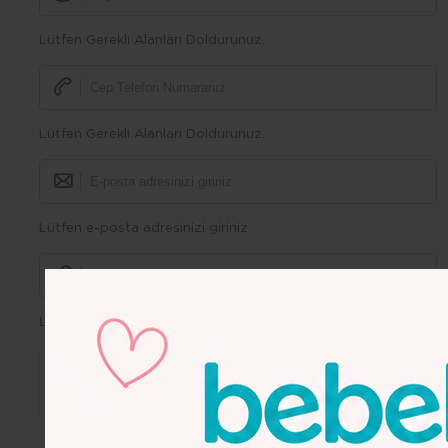
Lütfen Gerekli Alanları Doldurunuz.
Lütfen Gerekli Alanları Doldurunuz.
Lütfen e-posta adresinizi giriniz
Lütfen Gerekli Alanları Doldurunuz.