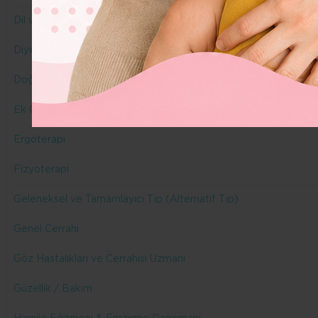
Dil ve Konuşma Terapisi
Diyetisyen
Doğuma Hazırlık Eğitmeni & Doula
Ek Gıda
Ergoterapi
Fizyoterapi
Geleneksel ve Tamamlayıcı Tıp (Alternatif Tıp)
Genel Cerrahi
Göz Hastalıkları ve Cerrahisi Uzmanı
Güzellik / Bakım