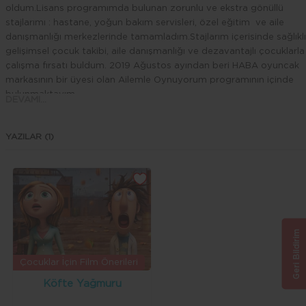
oldum.Lisans programımda bulunan zorunlu ve ekstra gönüllü
stajlarımı : hastane, yoğun bakım servisleri, özel eğitim ve aile
danışmanlığı merkezlerinde tamamladım.Stajlarım içerisinde sağlıklı
gelişimsel çocuk takibi, aile danışmanlığı ve dezavantajlı çocuklarla
çalışma fırsatı buldum. 2019 Ağustos ayından beri HABA oyuncak
markasının bir üyesi olan Ailemle Oynuyorum programının içinde
bulunmaktayım.
DEVAMI...
UZMANLIK ALANLARIM :
YAZILAR (1)
0-18 yaş gelişimsel takip ve aile danışmanlığı
Gelişim Geriliği
Özel Eğitim
Davranış problemleri
Erken Müdahale
ALDIĞIM EĞİTİMLER:
Geri Bildirim
DENVER II Gelişimsel Tarama Envanteri
Çocuklar İçin Film Önerileri
Köfte Yağmuru