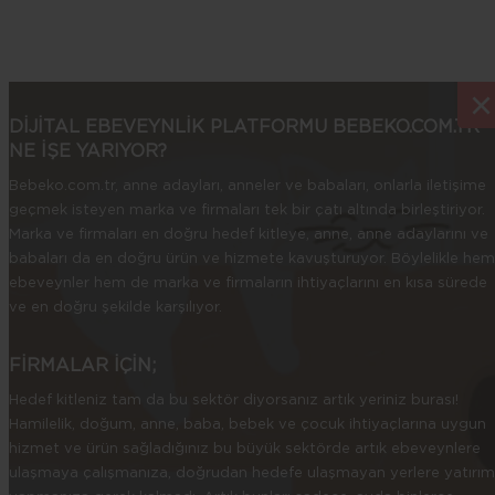
×
×
DİJİTAL EBEVEYNLİK PLATFORMU BEBEKO.COM.TR
NE İŞE YARIYOR?
Bebeko.com.tr, anne adayları, anneler ve babaları, onlarla iletişime
geçmek isteyen marka ve firmaları tek bir çatı altında birleştiriyor.
Marka ve firmaları en doğru hedef kitleye, anne, anne adaylarını ve
babaları da en doğru ürün ve hizmete kavuşturuyor. Böylelikle hem
ebeveynler hem de marka ve firmaların ihtiyaçlarını en kısa sürede
ve en doğru şekilde karşılıyor.
FİRMALAR İÇİN;
Hedef kitleniz tam da bu sektör diyorsanız artık yeriniz burası!
Hamilelik, doğum, anne, baba, bebek ve çocuk ihtiyaçlarına uygun
hizmet ve ürün sağladığınız bu büyük sektörde artık ebeveynlere
ulaşmaya çalışmanıza, doğrudan hedefe ulaşmayan yerlere yatırım