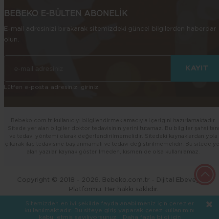
BEBEKO E-BÜLTEN ABONELİK
E-mail adresinizi bırakarak sitemizdeki güncel bilgilerden haberdar
olun.
Lütfen e-posta adresinizi giriniz
Bebeko.com.tr kullanıcıyı bilgilendirmek amacıyla içeriğini hazırlamaktadır.
Sitede yer alan bilgiler doktor tedavisinin yerini tutamaz. Bu bilgiler şahsi tan
ve tedavi yöntemi olarak değerlendirilmemelidir. Sitedeki kaynaklardan yola
çıkarak ilaç tedavisine başlanmamalı ve tedavi değiştirilmemelidir. Bu sitede y
alan yazılar kaynak gösterilmeden, kısmen de olsa kullanılamaz.
Copyright © 2018 - 2026. Bebeko.com.tr - Dijital Ebeveynlik
Platformu. Her hakkı saklıdır.
kankacard.com
Diş Kliniği
Web Tasarım
Sitemizden en iyi şekilde faydalanabilmeniz için çerezler
kullanılmaktadır. Bu siteye giriş yaparak çerez kullanımını
kabul etmiş sayılıyorsunuz.
Daha fazla bilgi için