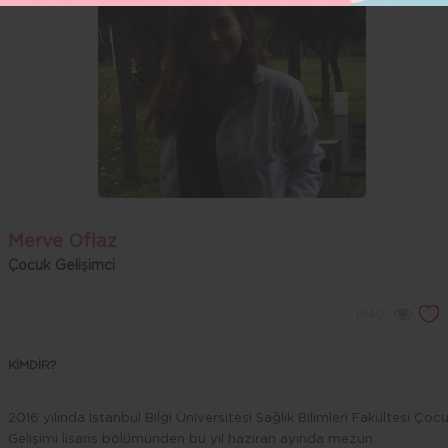
Merve Oflaz
Çocuk Gelişimci
1940
KİMDİR?
2016 yılında İstanbul Bilgi Üniversitesi Sağlık Bilimleri Fakültesi Çoc
Gelişimi lisans bölümünden bu yıl haziran ayında mezun