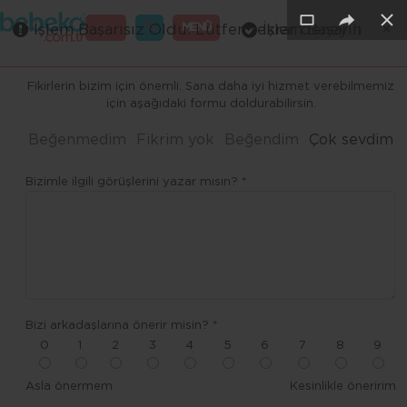
×
×
×
×
×
GİRİŞ
MENÜ
İşlem Başarısız Oldu. Lütfen tekrar deneyin
İşlem Başarılı
Merhaba ,
Fikirlerin bizim için önemli. Sana daha iyi hizmet verebilmemiz
için aşağıdaki formu doldurabilirsin.
Beğenmedim
Fikrim yok
Beğendim
Çok sevdim
Bizimle ilgili görüşlerini yazar mısın? *
Bizi arkadaşlarına önerir misin? *
0
1
2
3
4
5
6
7
8
9
Asla önermem
Kesinlikle öneririm