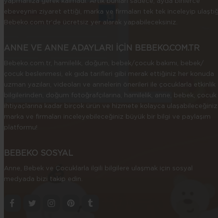
yapmanıza gerek kalmadı. Artık bunları sadece, ayda binlerce
ebeveynin ziyaret ettiği, marka ve firmaları tek tek inceleyip ulaştığ
Bebeko.com.tr’de ücretsiz yer alarak yapabileceksiniz.
ANNE VE ANNE ADAYLARI İÇİN BEBEKO.COM.TR
Bebeko.com.tr, hamilelik, doğum, bebek/çocuk bakımı, bebek/
çocuk beslenmesi, ek gıda tarifleri gibi merak ettiğiniz her konuda
uzman yazıları, videoları ve annelerin önerileri ile çocuklarla etkinlik
bilgilerinden, doğum fotoğrafçılarına, hamilelik, anne, bebek, çocuk
ihtiyaçlarına kadar birçok ürün ve hizmete kolayca ulaşabileceğiniz
marka ve firmaları inceleyebileceğiniz büyük bir bilgi ve paylaşım
platformu!
BEBEKO SOSYAL
Anne, Bebek ve Çocuklarla ilgili bilgilere ulaşmak için sosyal
medyada bizi takip edin.