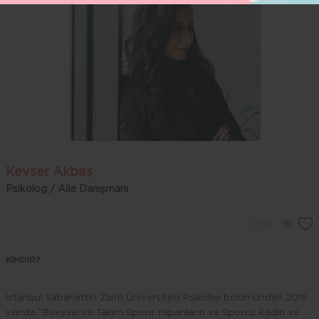
Kevser Akbaş
Psikolog / Aile Danışmanı
2079
KİMDİR?
İstanbul Sabahattin Zaim Üniversitesi Psikoloji bölümünden 2016
yılında “Bireysel ve Takım Sporu Yapanların ve Sporcu Kadın ve