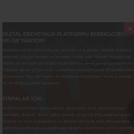
×
×
DİJİTAL EBEVEYNLİK PLATFORMU BEBEKO.COM.TR
NE İŞE YARIYOR?
Bebeko.com.tr, anne adayları, anneler ve babaları, onlarla iletişime
geçmek isteyen marka ve firmaları tek bir çatı altında birleştiriyor.
Marka ve firmaları en doğru hedef kitleye, anne, anne adaylarını ve
babaları da en doğru ürün ve hizmete kavuşturuyor. Böylelikle hem
ebeveynler hem de marka ve firmaların ihtiyaçlarını en kısa sürede
ve en doğru şekilde karşılıyor.
FİRMALAR İÇİN;
Hedef kitleniz tam da bu sektör diyorsanız artık yeriniz burası!
Hamilelik, doğum, anne, baba, bebek ve çocuk ihtiyaçlarına uygun
hizmet ve ürün sağladığınız bu büyük sektörde artık ebeveynlere
ulaşmaya çalışmanıza, doğrudan hedefe ulaşmayan yerlere yatırım