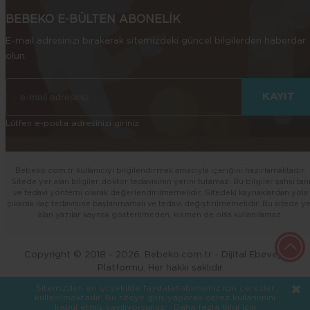
BEBEKO E-BÜLTEN ABONELİK
E-mail adresinizi bırakarak sitemizdeki güncel bilgilerden haberdar
olun.
Lütfen e-posta adresinizi giriniz
Bebeko.com.tr kullanıcıyı bilgilendirmek amacıyla içeriğini hazırlamaktadır.
Sitede yer alan bilgiler doktor tedavisinin yerini tutamaz. Bu bilgiler şahsi tan
ve tedavi yöntemi olarak değerlendirilmemelidir. Sitedeki kaynaklardan yola
çıkarak ilaç tedavisine başlanmamalı ve tedavi değiştirilmemelidir. Bu sitede y
alan yazılar kaynak gösterilmeden, kısmen de olsa kullanılamaz.
Copyright © 2018 - 2026. Bebeko.com.tr - Dijital Ebeveynlik
Platformu. Her hakkı saklıdır.
kankacard.com
Diş Kliniği
Web Tasarım
Sitemizden en iyi şekilde faydalanabilmeniz için çerezler
kullanılmaktadır. Bu siteye giriş yaparak çerez kullanımını
kabul etmiş sayılıyorsunuz.
Daha fazla bilgi için