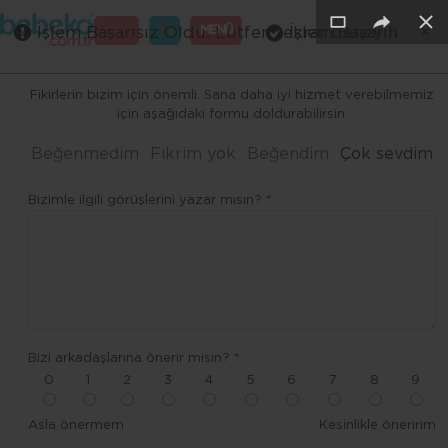
×
×
×
×
×
GİRİŞ
MENÜ
İşlem Başarısız Oldu. Lütfen tekrar deneyin
İşlem Başarılı
Merhaba ,
Fikirlerin bizim için önemli. Sana daha iyi hizmet verebilmemiz
için aşağıdaki formu doldurabilirsin.
Beğenmedim
Fikrim yok
Beğendim
Çok sevdim
Bizimle ilgili görüşlerini yazar mısın? *
Bizi arkadaşlarına önerir misin? *
0
1
2
3
4
5
6
7
8
9
Asla önermem
Kesinlikle öneririm