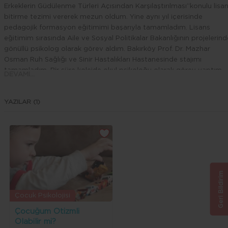
Erkeklerin Güdülenme Türleri Açısından Karşılaştırılması”konulu lisa
bitirme tezimi vererek mezun oldum. Yine aynı yıl içerisinde
pedagojik formasyon eğitimimi başarıyla tamamladım. Lisans
eğitimim sırasında Aile ve Sosyal Politikalar Bakanlığının projelerind
gönüllü psikolog olarak görev aldım. Bakırköy Prof. Dr. Mazhar
Osman Ruh Sağlığı ve Sinir Hastalıkları Hastanesinde stajımı
tamamladım. Bir süre kolejde okul psikoloğu olarak görev yaptım
DEVAMI...
aynı zamanda özel bir danışmanlık merkezinde çalıştım. 2018 yılın
özel eğitim ve rehabilitasyon merkezinde görevime başladım ve
YAZILAR (1)
psikoterapi eğitimlerime devam ettim. Şu an ise kurucusu olduğu
danışmanlık merkezimde çalışmalarıma devam etmekteyim.
Çalışma Alanlarım:
Aile ve Çift Danışmanı
Deneyimsel Oyun Terapisti
Moxo Dikkat Testi Uygulayıcısı
Geri Bildirim
Çocuk Değerlendirme Testleri
Zeka Testleri
Çocuk Psikolojisi
Özel Gereksinimli Bireylerle Eğitim
Çocuğum Otizmli
Ergen ve Yetişkin Danışmanlığı
Olabilir mi?