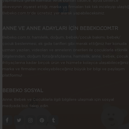
yapmanıza gerek kalmadı. Artık bunları sadece, ayda binlerce
ebeveynin ziyaret ettiği, marka ve firmaları tek tek inceleyip ulaştığ
Bebeko.com.tr’de ücretsiz yer alarak yapabileceksiniz.
ANNE VE ANNE ADAYLARI İÇİN BEBEKO.COM.TR
Bebeko.com.tr, hamilelik, doğum, bebek/çocuk bakımı, bebek/
çocuk beslenmesi, ek gıda tarifleri gibi merak ettiğiniz her konuda
uzman yazıları, videoları ve annelerin önerileri ile çocuklarla etkinlik
bilgilerinden, doğum fotoğrafçılarına, hamilelik, anne, bebek, çocuk
ihtiyaçlarına kadar birçok ürün ve hizmete kolayca ulaşabileceğiniz
marka ve firmaları inceleyebileceğiniz büyük bir bilgi ve paylaşım
platformu!
BEBEKO SOSYAL
Anne, Bebek ve Çocuklarla ilgili bilgilere ulaşmak için sosyal
medyada bizi takip edin.