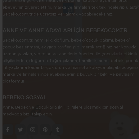
yapmanıza gerek kalmadı. Artık bunları sadece, ayda binlerce
ebeveynin ziyaret ettiği, marka ve firmaları tek tek inceleyip ulaştığ
Bebeko.com.tr’de ücretsiz yer alarak yapabileceksiniz.
ANNE VE ANNE ADAYLARI İÇİN BEBEKO.COM.TR
Bebeko.com.tr, hamilelik, doğum, bebek/çocuk bakımı, bebek/
çocuk beslenmesi, ek gıda tarifleri gibi merak ettiğiniz her konuda
uzman yazıları, videoları ve annelerin önerileri ile çocuklarla etkinlik
bilgilerinden, doğum fotoğrafçılarına, hamilelik, anne, bebek, çocuk
ihtiyaçlarına kadar birçok ürün ve hizmete kolayca ulaşabileceğiniz
marka ve firmaları inceleyebileceğiniz büyük bir bilgi ve paylaşım
platformu!
BEBEKO SOSYAL
Anne, Bebek ve Çocuklarla ilgili bilgilere ulaşmak için sosyal
medyada bizi takip edin.