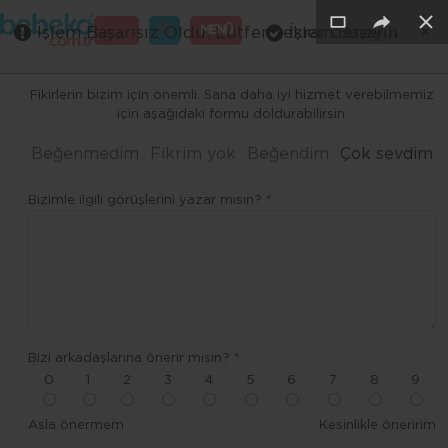
×
×
×
×
×
GİRİŞ
MENÜ
İşlem Başarısız Oldu. Lütfen tekrar deneyin
İşlem Başarılı
Merhaba ,
Fikirlerin bizim için önemli. Sana daha iyi hizmet verebilmemiz
için aşağıdaki formu doldurabilirsin.
Beğenmedim
Fikrim yok
Beğendim
Çok sevdim
Bizimle ilgili görüşlerini yazar mısın? *
Bizi arkadaşlarına önerir misin? *
0
1
2
3
4
5
6
7
8
9
Asla önermem
Kesinlikle öneririm