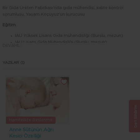
Bir Gıda Üretim Fabrikası'nda gıda mühendisi, kalite kontrol
sorumlusu, Yaşam Koçuyuz'un kurucusu
Eğitim
IAU Yüksek Lisans Gıda mühendisliği (Burslu, mezun)
IAU Lisans Gıda Mühendisliği (Burslu, mezun)
DEVAMI...
Uludağ Üniversitesi Profesyonel Yaşam Koçluğu sertifikalı
Yaşam Koçu,
Anadolu Üniversitesi İşletme (Devam)
YAZILAR (1)
Çalıştığı Projeler
Bebek mamalarında katkı maddeleri, sağlığa etkileri ve oluşa
yan bileşenler
Oleuropein Ekstraktı ile ürün geliştirme (Gıdalarda raf ömrü
uzatımı, anti aging ve anti diyabetik araştırmaları ve içecek
Geri Bildirim
çalışması)
Laetril eldesi ve içecek üretimi
Hamilelikte Beslenme
Püskürtmeli kurutucuda kaplama ajanı geliştirme
Osmanlı Şerbetleri ve geleneksel içecekleri reçete çalışmalar
Anne Sütünün Ağrı
Kesici Özelliği
İhracat yapılan unlu mamullerin uluslararası yasal