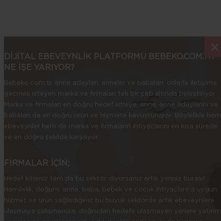
Askorbik Asidin Ekmekte Termal Kinetiği
Akademik Yayınlar
Effect of ethanolic extract of Cephalaria syriaca on dough
×
×
rheological properties from different wheat flourblends: A
comparative study with ascorbic acid (International Journal
DİJİTAL EBEVEYNLİK PLATFORMU BEBEKO.COM.TR
of Food Science+Technology) (YTU-2017)
NE İŞE YARIYOR?
Degradation of Ascorbic Acid During Baking (Chemistry
Bebeko.com.tr, anne adayları, anneler ve babaları, onlarla iletişime
Research Journal) (IAU-2017)
geçmek isteyen marka ve firmaları tek bir çatı altında birleştiriyor.
Marka ve firmaları en doğru hedef kitleye, anne, anne adaylarını ve
babaları da en doğru ürün ve hizmete kavuşturuyor. Böylelikle hem
ebeveynler hem de marka ve firmaların ihtiyaçlarını en kısa sürede
ve en doğru şekilde karşılıyor.
FİRMALAR İÇİN;
Hedef kitleniz tam da bu sektör diyorsanız artık yeriniz burası!
Hamilelik, doğum, anne, baba, bebek ve çocuk ihtiyaçlarına uygun
hizmet ve ürün sağladığınız bu büyük sektörde artık ebeveynlere
ulaşmaya çalışmanıza, doğrudan hedefe ulaşmayan yerlere yatırım