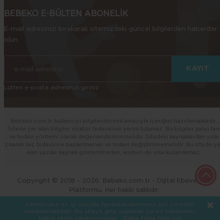
BEBEKO E-BÜLTEN ABONELİK
E-mail adresinizi bırakarak sitemizdeki güncel bilgilerden haberdar
olun.
Lütfen e-posta adresinizi giriniz
Bebeko.com.tr kullanıcıyı bilgilendirmek amacıyla içeriğini hazırlamaktadır.
Sitede yer alan bilgiler doktor tedavisinin yerini tutamaz. Bu bilgiler şahsi tan
ve tedavi yöntemi olarak değerlendirilmemelidir. Sitedeki kaynaklardan yola
çıkarak ilaç tedavisine başlanmamalı ve tedavi değiştirilmemelidir. Bu sitede y
alan yazılar kaynak gösterilmeden, kısmen de olsa kullanılamaz.
Copyright © 2018 - 2026. Bebeko.com.tr - Dijital Ebeveynlik
Platformu. Her hakkı saklıdır.
kankacard.com
Diş Kliniği
Web Tasarım
Sitemizden en iyi şekilde faydalanabilmeniz için çerezler
kullanılmaktadır. Bu siteye giriş yaparak çerez kullanımını
kabul etmiş sayılıyorsunuz.
Daha fazla bilgi için