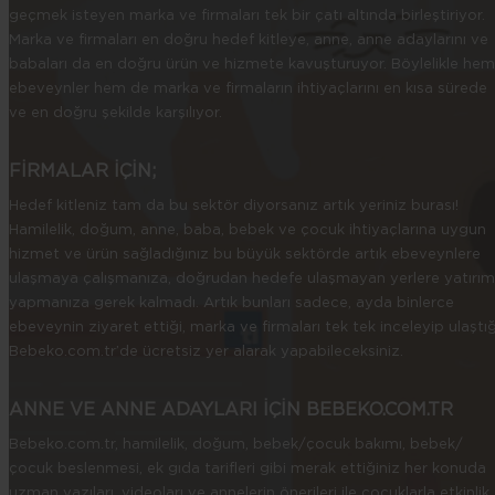
geçmek isteyen marka ve firmaları tek bir çatı altında birleştiriyor.
Marka ve firmaları en doğru hedef kitleye, anne, anne adaylarını ve
babaları da en doğru ürün ve hizmete kavuşturuyor. Böylelikle hem
ebeveynler hem de marka ve firmaların ihtiyaçlarını en kısa sürede
ve en doğru şekilde karşılıyor.
FİRMALAR İÇİN;
Hedef kitleniz tam da bu sektör diyorsanız artık yeriniz burası!
Hamilelik, doğum, anne, baba, bebek ve çocuk ihtiyaçlarına uygun
hizmet ve ürün sağladığınız bu büyük sektörde artık ebeveynlere
ulaşmaya çalışmanıza, doğrudan hedefe ulaşmayan yerlere yatırım
yapmanıza gerek kalmadı. Artık bunları sadece, ayda binlerce
ebeveynin ziyaret ettiği, marka ve firmaları tek tek inceleyip ulaştığ
Bebeko.com.tr’de ücretsiz yer alarak yapabileceksiniz.
ANNE VE ANNE ADAYLARI İÇİN BEBEKO.COM.TR
Bebeko.com.tr, hamilelik, doğum, bebek/çocuk bakımı, bebek/
çocuk beslenmesi, ek gıda tarifleri gibi merak ettiğiniz her konuda
uzman yazıları, videoları ve annelerin önerileri ile çocuklarla etkinlik