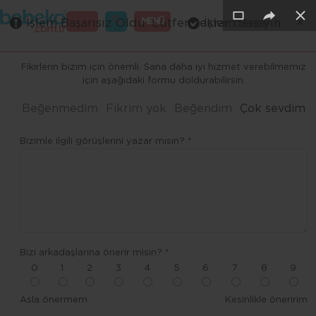
×
×
×
×
×
GİRİŞ
MENÜ
İşlem Başarısız Oldu. Lütfen tekrar deneyin
İşlem Başarılı
Merhaba ,
Fikirlerin bizim için önemli. Sana daha iyi hizmet verebilmemiz
için aşağıdaki formu doldurabilirsin.
Beğenmedim
Fikrim yok
Beğendim
Çok sevdim
Bizimle ilgili görüşlerini yazar mısın? *
Bizi arkadaşlarına önerir misin? *
0
1
2
3
4
5
6
7
8
9
Asla önermem
Kesinlikle öneririm