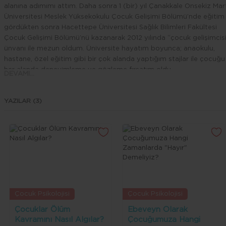
alanına adımımı attım. Daha sonra 1 (bir) yıl Çanakkale Onsekiz Mar
Üniversitesi Meslek Yüksekokulu Çocuk Gelişimi Bölümü’nde eğitim
gördükten sonra Hacettepe Üniversitesi Sağlık Bilimleri Fakültesi
Çocuk Gelişimi Bölümü’nü kazanarak 2012 yılında “çocuk gelişimcis
ünvanı ile mezun oldum. Üniversite hayatım boyunca; anaokulu,
hastane, özel eğitim gibi bir çok alanda yaptığım stajlar ile çocuğu
her alanda deneyimleme ve gözleme fırsatım oldu.
DEVAMI...
Kısa bir özel eğitim kurumu iş tecrübesinden sonra 2013 yılında Ağr
Halk Sağlığı Müdürlüğü’ne atanarak 3,5 yıl kadar Doğu Anadolu
YAZILAR (3)
bölgesinde çalıştım. Daha sonra Çanakkale’ye atanarak halen
burada görev yapmaktayım. 9 yıldır aktif olarak aile ve çocuklarla
çalışıyorum. Aynı zamanda evli ve bir çocuk annesiyim.
Çocuk Psikolojisi
Çocuk Psikolojisi
Çocuklar Ölüm
Ebeveyn Olarak
Kavramını Nasıl Algılar?
Çocuğumuza Hangi