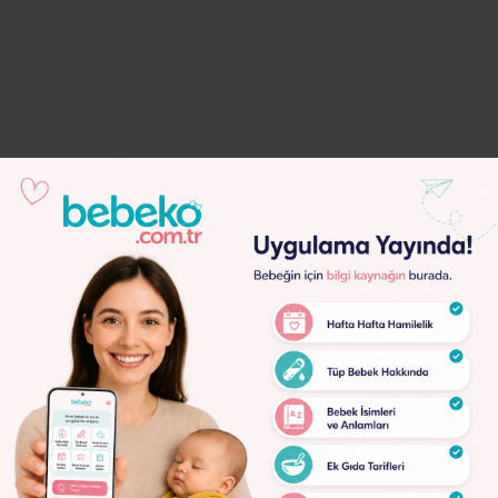
Lorem
Ipsum
Dolor
Lorem
Ipsum