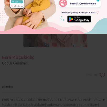
Dolor
Esra Küçükkılıç
Çocuk Gelişimci
1714
KİMDİR?
1988 yılında Çanakkale’de doğdum. Lise hayatımda Nedime Hanım
Meslek Lisesi Çocuk Gelişimi bölümünü seçerek çocuk gelişimi