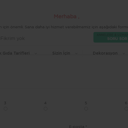
Merhaba ,
zim için önemli. Sana daha iyi hizmet verebilmemiz için aşağıdaki formu
ANNELERE & UZMA
Fikrim yok
Beğen
SORU SOR
k Gıda Tarifleri
Sizin İçin
Dekorasyon
3
4
5
6
E-posta *