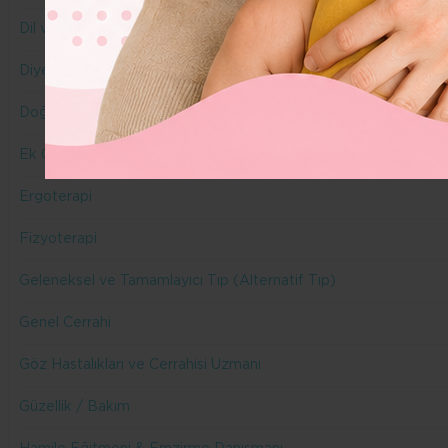
Dil ve Konuşma Terapisi
Diyetisyen
Doğuma Hazırlık Eğitmeni & Doula
Ek Gıda
Ergoterapi
Fizyoterapi
Geleneksel ve Tamamlayıcı Tıp (Alternatif Tıp)
Genel Cerrahi
Göz Hastalıkları ve Cerrahisi Uzmanı
Güzellik / Bakım