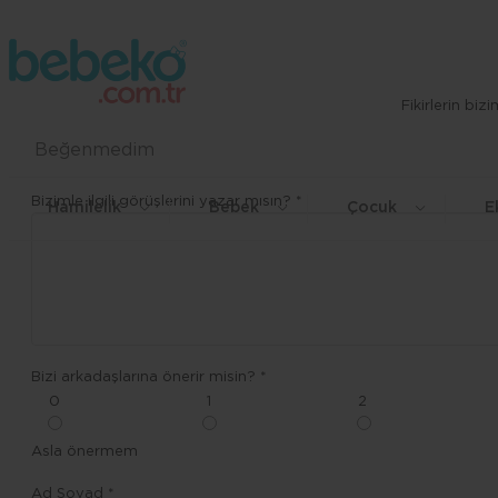
Fikirlerin bi
Beğenmedim
Bizimle ilgili görüşlerini yazar mısın? *
Hamilelik
Bebek
Çocuk
E
Bizi arkadaşlarına önerir misin? *
0
1
2
Asla önermem
Ad Soyad *