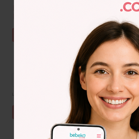
Kullanım Şartları & Gizlilik
okudum. Onaylıyorum.
E-Bülten aboneliğini onaylıyorum.
ŞİFRE SIFIRLA
Lütfen e-posta adresinizi giriniz
Lorem
Ipsum