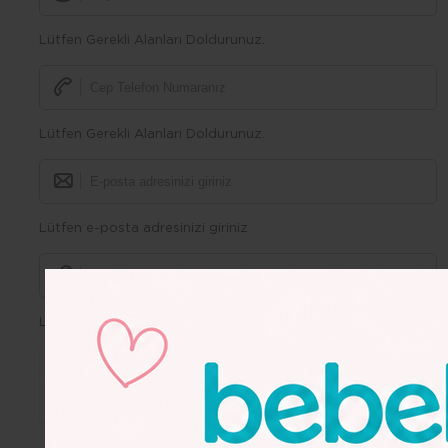
Lütfen Gerekli Alanları Doldurunuz.
Lütfen Gerekli Alanları Doldurunuz.
Lütfen e-posta adresinizi giriniz
Lütfen Gerekli Alanları Doldurunuz.