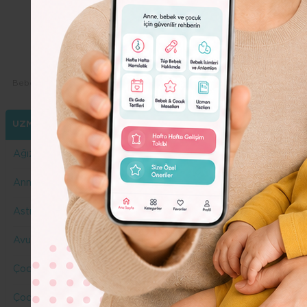
Dolor
Lorem
Ipsum
Dolor
Bebeko.com.tr
Yazarlarımız
Duygu Çelikman
UZMANLARIMIZ
Ağız ve Diş Sağlığı
Anne Yazar
Astroloji
Avukat
Çocuk Gelişimi
Çocuk Sağlığı ve Hastalıkları Uzmanı