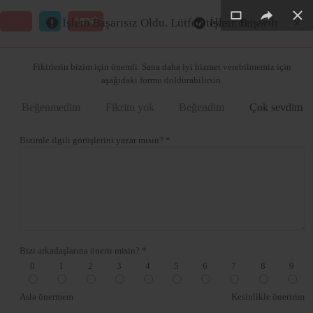
×
×
×
×
×
GİRİŞ
MENÜ
İşlem Başarısız Oldu. Lütfen tekrar deneyin
İşlem Başarılı
Merhaba ,
Fikirlerin bizim için önemli. Sana daha iyi hizmet verebilmemiz için
aşağıdaki formu doldurabilirsin.
Beğenmedim
Fikrim yok
Beğendim
Çok sevdim
Bizimle ilgili görüşlerini yazar mısın? *
Bizi arkadaşlarına önerir misin? *
0
1
2
3
4
5
6
7
8
9
Asla önermem
Kesinlikle öneririm