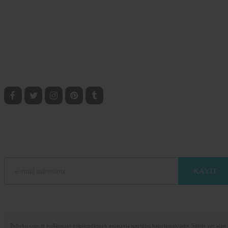
ulaşabileceğiniz marka ve firmaları inceleyebileceğiniz büyük bir bilgi ve
paylaşım platformu!
BEBEKO SOSYAL
Anne, Bebek ve Çocuklarla ilgili bilgilere ulaşmak için sosyal medyada bizi taki
edin.
BEBEKO E-BÜLTEN ABONELİK
E-mail adresinizi bırakarak sitemizdeki güncel bilgilerden haberdar olun.
Lütfen e-posta adresinizi giriniz
Bebeko.com.tr kullanıcıyı bilgilendirmek amacıyla içeriğini hazırlamaktadır. Sitede yer alan