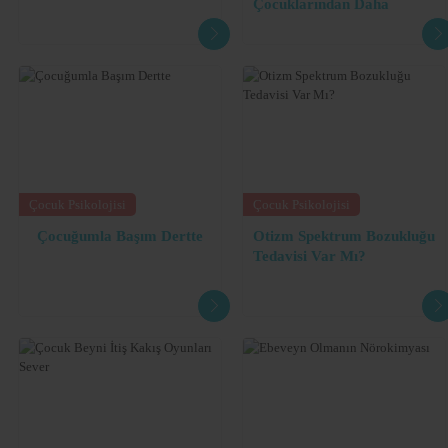
Çocuklarından Daha
Drama Liderliği /Eğitmenliği (22-24 Haziran 2007)
Geride
Fatih İlköğretim okulu
sınıf öğretmenliği 20082009
(Hizmetiçi Eğitim) Zihinsel Engellilerin Eğitimi Kursu (160 saat)
08/03/2010 - 02/04/2010,
23 Nisan Beden Eğitim Ve izcilik Tesisi Kapızlı /Mersin
Uygulamalı Tiyatro Kurs sertifikası (280 saat)
Düzce Halk Eğitim Merkezi
Çocuk Psikolojisi
Çocuk Psikolojisi
05.02.2008 - 10.06.2008
Çocuğumla Başım Dertte
Otizm Spektrum Bozukluğu
PECS sertifikası (Resim Değil Toşuna dayalı iletişim Sistemi )
Tedavisi Var Mı?
Özel Eğitim Akademisi, 24-25 Temmuz 2010
Engellilere Ergenlik ve Cinsel Eğitim
Özel Eğitim Akademisi, 26 Haziran 2010
Özel Eğitimde Okuma Yazma Öğretimi
Özel Eğitim Akademisi, 6 Haziran 2010
Zihinsel Engelli Biraylerin Cinsel Eğitimi
Özel Eğitim Akademisi, 6 Haziran 2010