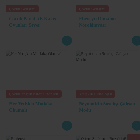
Otizmin Tedavisinde Uygulanan Terapi ve Tedavi Yöntemleri
Çocuk Gelişimi
Çocuk Gelişimi
Özel Eğitim Akademisi, 24-25 Temmuz 2010
Çocuk Beyni İtiş Kakış
Ebeveyn Olmanın
Özel Eğitimde Matematik Öğretimi
Oyunları Sever
Nörokimyası
Özel Eğitim Akademisi, 6 Haziran 2010, İstanbul
Özel Eğitime Muhtaç Bireylere İletişim Becerilerinin Öğretimi
Özel Eğitim Akademisi, 24-25 Temmuz 2010, İstanbul
STİP (Sembol Temelli İletişim Programı)
Buz Çocuk Eğitim Hizmetleri ve Sevgi e Danışmanlık, 9-10 Kasım 2013, İstanbu
OÇİDEP (Otizmli Çocuklar için Davranışsal Eğitim Programı)
Prof. Dr. Gönül Kırcali İftar, 2-3 Kasım 2013, İstanbul
Temel Psdikoloji Sertifikası
Çocuklar İçin Kitap Önerileri
Yetişkin Psikolojisi
Psikologlar ve Psikyatristler Derneği, 15.10.2014 - 15.12.2014
Her Yetişkin Mutlaka
Beynimizin Sıradışı Çalışan
Aile Psikolojisi Sertifikası,
Okumalı
Modu
Psikologlar ve Psikyatristler Derneği, 15.10.2014 - 15.12.2014
ETEÇOM Uygulamalı Kullanım Sertifikası (Etkileşim Temelli Erken Çocuklukta
Müdahale Programı)
İnsan Gelişimi Akademisi,