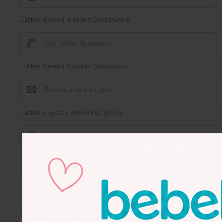
Lütfen Gerekli Alanları Doldurunuz.
Lütfen Gerekli Alanları Doldurunuz.
Lütfen e-posta adresinizi giriniz
Lütfen Gerekli Alanları Doldurunuz.