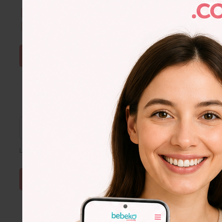
Kullanım Şartları & Gizlilik
okudum. Onaylıyorum.
E-Bülten aboneliğini onaylıyorum.
ŞİFRE SIFIRLA
Lütfen e-posta adresinizi giriniz
Lorem
Ipsum