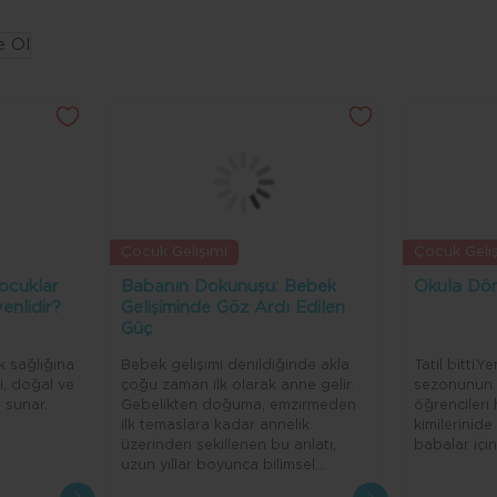
Çocuk Gelişimi
Çocuk Geli
ocuklar
Babanın Dokunuşu: Bebek
Okula Dö
enlidir?
Gelişiminde Göz Ardı Edilen
Güç
 sağlığına
Bebek gelişimi denildiğinde akla
Tatil bitti.
i, doğal ve
çoğu zaman ilk olarak anne gelir.
sezonunun 
 sunar.
Gebelikten doğuma, emzirmeden
öğrencileri
ilk temaslara kadar annelik
kimilerinide
üzerinden şekillenen bu anlatı,
babalar içi
uzun yıllar boyunca bilimsel
çalışmaların da merkezinde yer