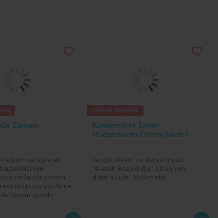
şimi
Çocuk Gelişimi
nüş Zamanı
Kekemelikte Erken
Müdahalenin Önemi Nedir?
Yeni eğitim ve öğretim
Sevgili aileler, bu ayın konusu
başlaması kimi
“Akıcılık Bozukluğu” olsun yani
 heyecanlandırıyorken
diğer adıyla “Kekemelik”
 tedirginlik sarıyor.Anne
nde durum aynıdır.