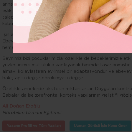
anneler ve doğrudan olmasa da ailenin geri kalanı için aşı
eşlik eden ebeveynler yer almalıdır. Çocuk dünyaya getirmen
taleplerine rağmen anneler kendilerini yıpratacak dereced
kabulleniş nedeninden çok annenin bebeğimi istekle ve şefkat
İşin aslı, birçok anne bunu mutlulukla yapar ;bunu yapmayan
Ebeveynlerin minik, genellikle sinir bocacak kadar gürültülü
hemen hemen tüm keyif veren şeylerden fedakarlık etmeye it
Beynimiz bizi çocuklarımızla, özellikle de bebeklerimizle etki
yüzleri içimizi mutlulukla kaplayacak biçimde tasarlanmıştır.
almayı kolaylaştıran evrimsel bir adaptasyondur ve ebevey
bakış açısı değişir nörokimyası değişir.
Özellikle annelerde oksitosin miktarı artar. Duyguları kontr
Babalar da ise ;prefrontal korteks yapılarının geliştiği gözle
Ali Doğan Eroğlu
Nörobilim Uzmanı Eğitimci
Yazarın Profili ve Tüm Yazıları
Uzman Görüşü İçin Konu Öner