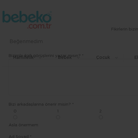
Fikirlerin bi
Beğenmedim
Bizimle ilgili görüşlerini yazar mısın? *
Hamilelik
Bebek
Çocuk
E
Bizi arkadaşlarına önerir misin? *
0
1
2
Asla önermem
Ad Soyad *