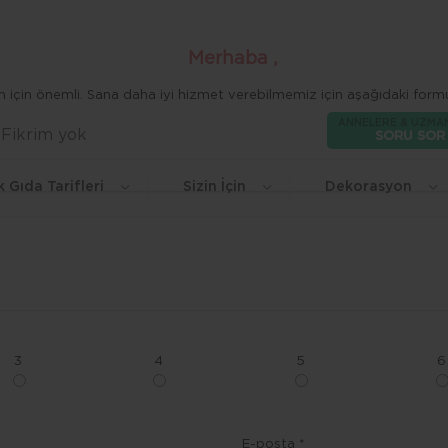
Merhaba ,
zim için önemli. Sana daha iyi hizmet verebilmemiz için aşağıdaki formu
ANNELERE & UZMA
Fikrim yok
Beğen
SORU SOR
k Gıda Tarifleri
Sizin İçin
Dekorasyon
3
4
5
6
E-posta *