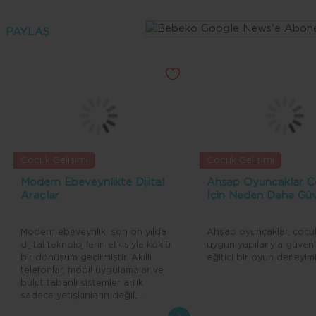
PAYLAŞ
Çocuk Gelişimi
Çocuk Gelişimi
Modern Ebeveynlikte Dijital
Ahşap Oyuncaklar Ç
Araçlar
İçin Neden Daha Güv
Modern ebeveynlik, son on yılda
Ahşap oyuncaklar, çocuk
dijital teknolojilerin etkisiyle köklü
uygun yapılarıyla güvenl
bir dönüşüm geçirmiştir. Akıllı
eğitici bir oyun deneyimi
telefonlar, mobil uygulamalar ve
bulut tabanlı sistemler artık
sadece yetişkinlerin değil,
çocukların günlük yaşamının da bir