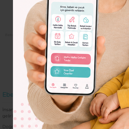
Dolor
Lorem
Ipsum
Dolor
Bebeko.com.tr
Çocuk
Çocuk Gelişimi
Ebeveyn Olmanın Nörok
Ebeveyn Olmanın Nörokimyası
İnsan yavruları diğer tüm türlerden savunmasız, özgecil bak
gelirler oysa insan yavrusunun beyni biyolojik olarak bile
d
Doğduktan sonra nöronlar arasındaki bağlantı ve sinapslar i