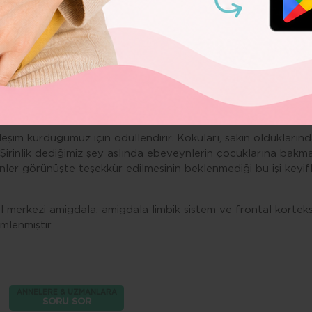
rı enerji tüketen zamanlardır. Çünkü bu dönemdeki beyin den
in verdiği acıya, hamileliğin ve emzirmenin sayısız rahatsızl
e olmasına karşın anneler
çocuk
larını rahatlatmaya, doyurma
le özgecil bir bakıma sahiplenmesi şaşırtıcıdır.
 annenin durumunun ise patolojiktir. Ebeveyn olmayan birçok 
, iradesiz ve muhtaç varlığın taleplerini karşılamak için uyk
en şey ne olabilir? Bunun sırrı, çocuk bakımının pek çok aç
leşim kurduğumuz için ödüllendirir. Kokuları, sakin olduklarınd
 Şirinlik dediğimiz şey aslında ebeveynlerin çocuklarına bakmas
nler görünüşte teşekkür edilmesinin beklenmediği bu işi key
ol merkezi amigdala, amigdala limbik sistem ve frontal korteks
mlenmiştir.
ANNELERE & UZMANLARA
SORU SOR