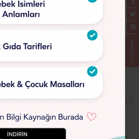
Geri Bildirim
947
 dünyaya gelirler. Diğer türler tam bir beyinle dünya
muş insan yavrusunun
bebek
lik ve erken çoçukluk dönemi