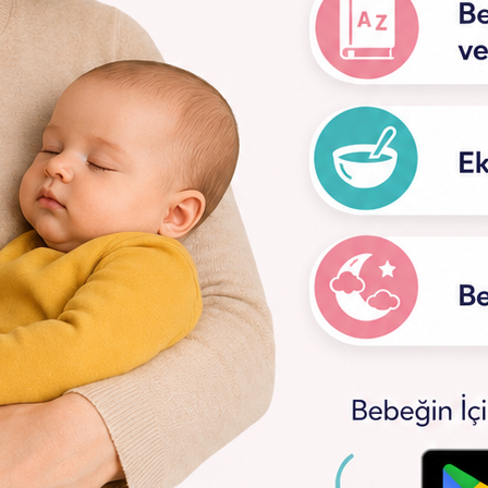
imyası
ıma muhtaç, gelişmemiş bir beyin ve daha bağımlı bir şekilde
oğum
da 350-400 gr'dır. Bir senenin sonunda 1kg civarındadır.
se yetişkinlerle karşılaştırıldığında daha fazladır. Yeni doğ