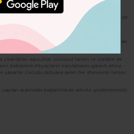
eyimlerle beslendiği için çocuğun her deneyiminden ona
ığına ve yeni doğmuş bir bebeğin yaygaracı ve sürekli
ya ve korumaya adanmış nir hayatı kabullenirler. Böyle bir
kişiye göre bu davranış bir gizem gibi görünebilir.
udan, seksten, arkadaşlardan, özel zamanlardan ve hayattaki
ıdan tarifi mümkün olmayan bir keyif vermesedir.
a çıkardıkları agucuklar, pürüzsüz tenleri ve özellikle de
ını, bebeklerin ihtiyaçlarını karşılamasını garanti altına
ifle yaparlar. Çocuğu dünyaya gelen her ebeveynin herşey
 yapıları arasındaki bağlantılarda aktivite gözlemlenmiştir.