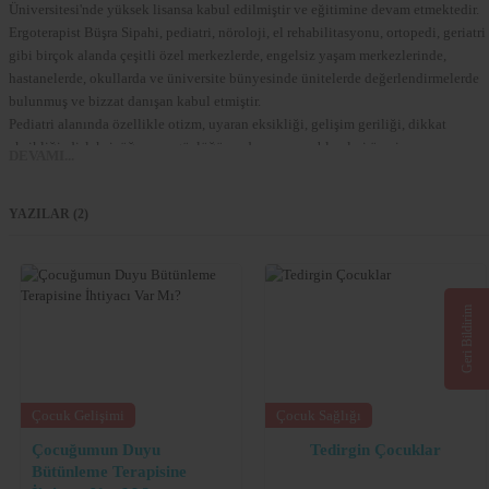
Üniversitesi'nde yüksek lisansa kabul edilmiştir ve eğitimine devam etmektedir.
Ergoterapist Büşra Sipahi, pediatri, nöroloji, el rehabilitasyonu, ortopedi, geriatri
gibi birçok alanda çeşitli özel merkezlerde, engelsiz yaşam merkezlerinde,
hastanelerde, okullarda ve üniversite bünyesinde ünitelerde değerlendirmelerde
bulunmuş ve bizzat danışan kabul etmiştir.
Pediatri alanında özellikle otizm, uyaran eksikliği, gelişim geriliği, dikkat
eksikliği, disleksi, öğrenme güçlüğü ve davranış problemleri üzerine
DEVAMI...
çalışmaktadır.
İstanbul'da kendi merkezi olan Aktivitoo Ergoterapi ve Gelişim
YAZILAR (2)
Merkezi'ni kurmuştur ve aktif olarak danışan kabul etmektedir.
Mesleki anlamda birçok çalışma ve projelerde bulunmuştur, kongre ve
sempozyumlara katılmış poster ve bildiriler sunmuştur.
Geri Bildirim
Merkezinde ergoterapi, duyu bütünleme terapisi, bilişsel rehabilitasyon, etkileşi
temelli oyun terapisi, pediatrik rehabilitasyon, günlük yaşam beceri eğitimi, mot
beceri programları, disleksi çalışmaları uygulamaktadır.
Çocuk Gelişimi
Çocuk Sağlığı
Aldığı Eğitimler
Çocuğumun Duyu
Tedirgin Çocuklar
DIR-Floortime 101
Bütünleme Terapisine
What Happens When Autism Grows Up