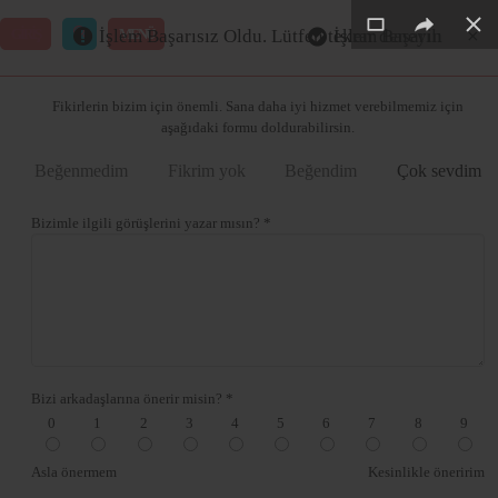
×
×
×
×
×
GİRİŞ
MENÜ
İşlem Başarısız Oldu. Lütfen tekrar deneyin
İşlem Başarılı
Merhaba ,
Fikirlerin bizim için önemli. Sana daha iyi hizmet verebilmemiz için
aşağıdaki formu doldurabilirsin.
Beğenmedim
Fikrim yok
Beğendim
Çok sevdim
Bizimle ilgili görüşlerini yazar mısın? *
Bizi arkadaşlarına önerir misin? *
0
1
2
3
4
5
6
7
8
9
Asla önermem
Kesinlikle öneririm