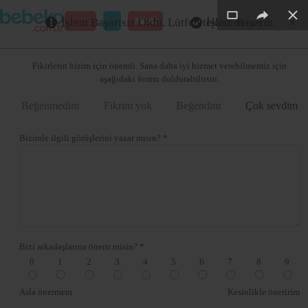
×
×
×
×
×
GİRİŞ
MENÜ
İşlem Başarısız Oldu. Lütfen tekrar deneyin
İşlem Başarılı
Merhaba ,
Fikirlerin bizim için önemli. Sana daha iyi hizmet verebilmemiz için
aşağıdaki formu doldurabilirsin.
Beğenmedim
Fikrim yok
Beğendim
Çok sevdim
Bizimle ilgili görüşlerini yazar mısın? *
Bizi arkadaşlarına önerir misin? *
0
1
2
3
4
5
6
7
8
9
Asla önermem
Kesinlikle öneririm