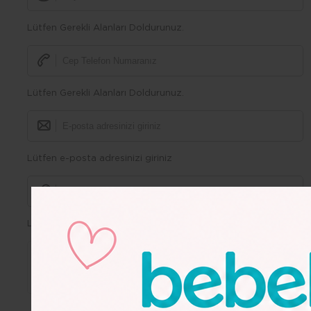
Lütfen Gerekli Alanları Doldurunuz.
Lütfen Gerekli Alanları Doldurunuz.
Lütfen e-posta adresinizi giriniz
Lütfen Gerekli Alanları Doldurunuz.