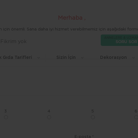
Merhaba ,
zim için önemli. Sana daha iyi hizmet verebilmemiz için aşağıdaki formu
ANNELERE & UZMA
Fikrim yok
Beğen
SORU SOR
k Gıda Tarifleri
Sizin İçin
Dekorasyon
3
4
5
6
E-posta *