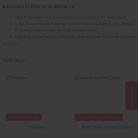
KATILDIĞI EĞİTİM VE SEMİNERLER
Türk Psikologlar Derneği, Transaksiyonel Analiz 1- Dr. Azmi Varan,
4. Işık Savaşır Klinik Psikoloji Sempozyumu ve Çalışma Grubu, İzmir,
Problem Çözme Becerisi- Prof. Dr. Mehmet Eskin
Türk Psikologlar Derneği, Psikolojik Değerlendirme Sürecinde Öngörüşm
ve Kısa Süreli Danışmanlık,
DEVAMI...
Türk Psikologlar Derneği, WISC-R Eğitimi – Uzm. Psikolog Esmahan
Orçin,
YAZILAR (2)
Dokuz Eylül Üniversitesi, Aile Eğitimi ve Danışmanlığı Eğitimi-104 Saat,
Türk Psikologlar Derneği, Türkçe İfade Edici ve Alıcı Dil Testi,
İzmir Katip Çelebi Üniversitesi, Aile Danışmanlığı Eğitimi-350 Saat,
İzmir Katip Çelebi Üniversitesi, Aile Arabuluculuğu Eğitimi,
İzmir Odağ Psikanaliz ve Psikoterapi Derneği, 16. İzmir Psikanaliz ve
Geri Bildirim
Psikoterapi Günleri, Çalışma Grubu,
Motive Psikolojik Hizmetler& Northwest Brief Therapy Training Center,
Kısa Süreli Çözüm Odaklı Terapi Eğitimi,
Oyun Terapileri Derneği- Oyun Terapisi Eğitimi,
Bebek Psikolojisi
Doğum Öncesi & Sonrası
İzmir Odağ Psikanaliz ve Psikoterapi Derneği, 17. İzmir Psikanaliz ve
Tutunma
Anne Baba Olma Çabası
Psikoterapi Günleri, Çalışma Grubu,
Marmara İlköğretime Hazır Oluş Ölçeği, Marmara Üniversitesi