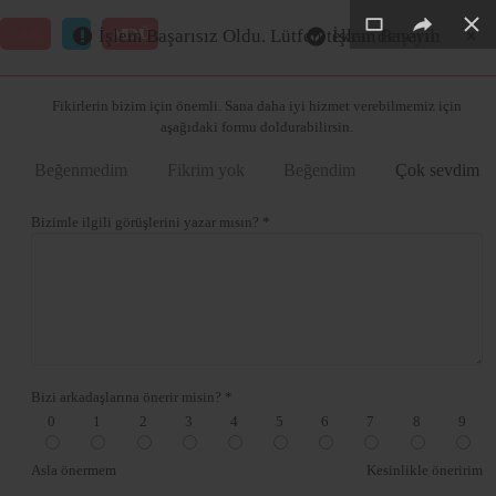
×
×
×
×
×
GİRİŞ
MENÜ
İşlem Başarısız Oldu. Lütfen tekrar deneyin
İşlem Başarılı
Merhaba ,
Fikirlerin bizim için önemli. Sana daha iyi hizmet verebilmemiz için
aşağıdaki formu doldurabilirsin.
Beğenmedim
Fikrim yok
Beğendim
Çok sevdim
Bizimle ilgili görüşlerini yazar mısın? *
Bizi arkadaşlarına önerir misin? *
0
1
2
3
4
5
6
7
8
9
Asla önermem
Kesinlikle öneririm