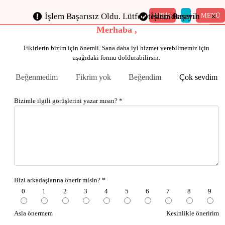
×
×
×
×
×
GİRİŞ
MENÜ
İşlem Başarısız Oldu. Lütfen tekrar deneyin
İşlem Başarılı
Merhaba ,
Fikirlerin bizim için önemli. Sana daha iyi hizmet verebilmemiz için
aşağıdaki formu doldurabilirsin.
Beğenmedim
Fikrim yok
Beğendim
Çok sevdim
Bizimle ilgili görüşlerini yazar mısın? *
Bizi arkadaşlarına önerir misin? *
0
1
2
3
4
5
6
7
8
9
Asla önermem
Kesinlikle öneririm