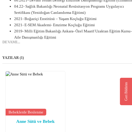
06.2021- Devam Temas Derneği Emzirme Danışmanlığı Eğitimi (Uzmanlı
04.22- Sağlık Bakanlığı Neonatal Resüsitasyon Programı Uygulayıcı
Sertifikası (Yenidoğan Canlandırma Eğitimi)
2021- Boğaziçi Enstitüsü – Yaşam Koçluğu Eğitimi
2021- E-SEM Akademi- Emzirme Koçluğu Eğitimi
2019- Milli Eğitim Bakanlığı Ankara- Özel Maarif Uzaktan Eğitim Kursu-
Aile Danışmanlığı Eğitimi
DEVAMI...
2016-2017- Ege Üniversitesi Pedagojik Formasyon Eğitimi
2012-2016 İstanbul Arel Üniversitesi Hemşirelik Fakültesi
YAZILAR (1)
İş Deneyimleri
2021- Devam , Anne-bebek danışmanı ve bebek hemşiresi olarak kendi
işimi yapıyorum.
‘Emziren Kalplerin Rehberi’ adı altında.
Geri Bildirim
2020-2021 Acıbadem Sağlık Grubu- Yenidoğan Yoğun Bakım Hemşiresi 
Bebek Hemşiresi
2019-2020 Yeni mezun hemşirelere Bebekli Yaşam Eğitimi ve Emzirme
Eğitimi
Bebeklerde Beslenme
2017-2020- Batıgöz Sağlık Grubu- Göz Tetkik Hemşiresi
2016-2017 İzmir Özel Gazi Hastanesi- Ameliyathane Hemşiresi
Anne Sütü ve Bebek
2015-2016 Medicana Sağlık Grubu-(ıntern)