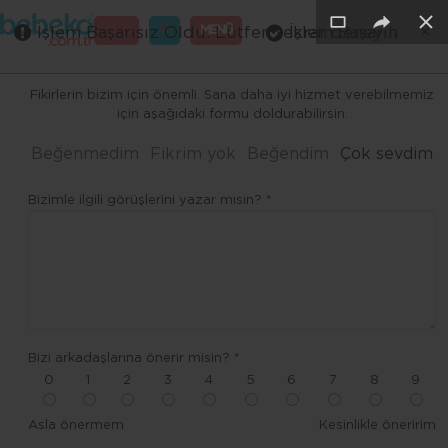
×
×
×
×
×
GİRİŞ
MENÜ
İşlem Başarısız Oldu. Lütfen tekrar deneyin
İşlem Başarılı
Merhaba ,
Fikirlerin bizim için önemli. Sana daha iyi hizmet verebilmemiz
için aşağıdaki formu doldurabilirsin.
Beğenmedim
Fikrim yok
Beğendim
Çok sevdim
Bizimle ilgili görüşlerini yazar mısın? *
Bizi arkadaşlarına önerir misin? *
0
1
2
3
4
5
6
7
8
9
Asla önermem
Kesinlikle öneririm