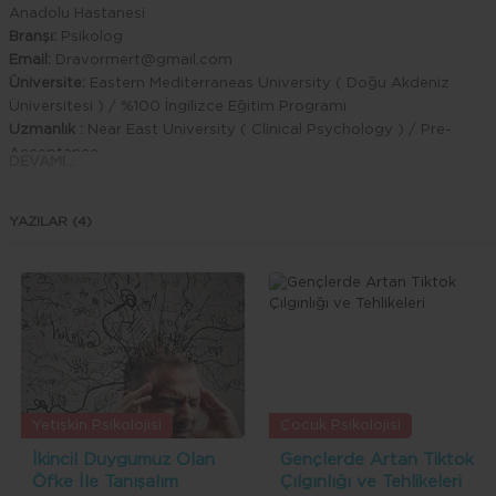
Anadolu Hastanesi
Branşı:
Psikolog
Email:
Dravormert@gmail.com
Üniversite:
Eastern Mediterraneas University ( Doğu Akdeniz
Üniversitesi ) / %100 İngilizce Eğitim Programı
Uzmanlık :
Near East University ( Clinical Psychology ) / Pre-
Acceptance
DEVAMI...
Önceki Görev:
YAZILAR (4)
Oxford Üniversitesi WellcomeTrust Centre for Human Genetics’de
kıdemli araştırma görevlisi Dr. Nilüfer Rahmioğlu’nun öncülüğünde
kurulan ve proje yürütücülüğünü yaptığı ‘’ Kıbrıs Kadın Sağlığı
Araştırma İnsiyatifin’de Psikolog (2018), Daü Dr. Fazıl Küçük Tıp
Fakültesi’nde Dekan yardımcısı Yrd. Doç. Dr. Mevhibe Banu
Hocaoğlu ile Kadın ve Çocukların Sağlığı hakkında yürütülen
çalışmalarda Araştırma görevlisi (2018),
Beşiktaş Spor Kulübü Sporcu Sağlık Merkezinde Sporculara Yönelik
Psikolojik Çalışmalar Yürüttü (2017) TPÖÇG (Türk Psikoloji
Yetişkin Psikolojisi
Çocuk Psikolojisi
Öğrencileri Çalışma Grubu) Kıbrıs Bölgesi Organizasyon Sorumlusu
İkincil Duygumuz Olan
Gençlerde Artan Tiktok
(2016-2017) Fenerbahçe Spor Kulübü Sporcu Sağlık Merkezi
Öfke İle Tanışalım
Çılgınlığı ve Tehlikeleri
Psikoloji Biriminde Sporculara Yönelik Psikolojik Çalışmalar Yürüttü