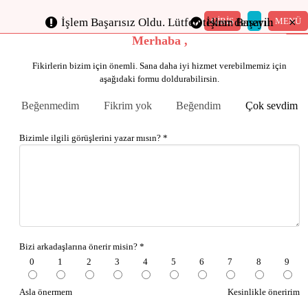
×
×
×
×
×
GİRİŞ
MENÜ
İşlem Başarısız Oldu. Lütfen tekrar deneyin
İşlem Başarılı
Merhaba ,
Fikirlerin bizim için önemli. Sana daha iyi hizmet verebilmemiz için
aşağıdaki formu doldurabilirsin.
Beğenmedim
Fikrim yok
Beğendim
Çok sevdim
Bizimle ilgili görüşlerini yazar mısın? *
Bizi arkadaşlarına önerir misin? *
0
1
2
3
4
5
6
7
8
9
Asla önermem
Kesinlikle öneririm