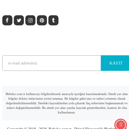
edin.
BEBEKO E-BÜLTEN ABONELİK
E-mail adresinizi bırakarak sitemizdeki güncel bilgilerden haberdar olun.
Lütfen e-posta adresinizi giriniz
Bebeko.com.tr kullanıcıyı bilgilendirmek amacıyla içeriğini hazırlamaktadır. Sitede yer alan
bilgiler doktor tedavisinin yerini tutamaz. Bu bilgiler şahsi tanı ve tedavi yöntemi olarak
değerlendirilmemelidir. Sitedeki kaynaklardan yola çıkarak ilaç tedavisine başlanmamalı ve
tedavi değiştirilmemelidir. Bu sitede yer alan yazılar kaynak gösterilmeden, kısmen de olsa
kullanılamaz.
Copyright © 2018 - 2026. Bebeko.com.tr - Dijital Ebeveynlik Platformu. Her