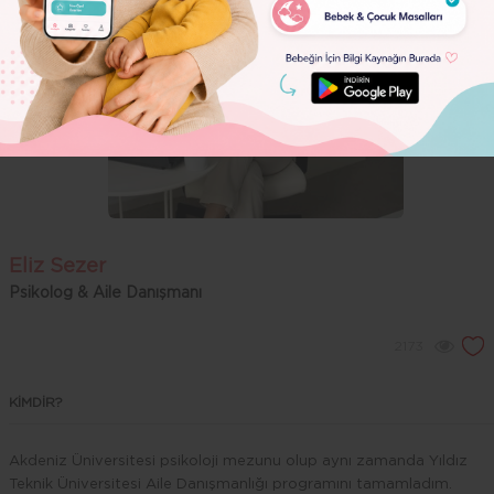
Dolor
Eliz Sezer
Psikolog & Aile Danışmanı
2173
KİMDİR?
Akdeniz Üniversitesi psikoloji mezunu olup aynı zamanda Yıldız
Teknik Üniversitesi Aile Danışmanlığı programını tamamladım.