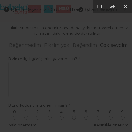
×
×
×
×
×
GİRİŞ
MENÜ
İşlem Başarısız Oldu. Lütfen tekrar deneyin
İşlem Başarılı
Merhaba ,
Fikirlerin bizim için önemli. Sana daha iyi hizmet verebilmemiz
için aşağıdaki formu doldurabilirsin.
Beğenmedim
Fikrim yok
Beğendim
Çok sevdim
Bizimle ilgili görüşlerini yazar mısın? *
Bizi arkadaşlarına önerir misin? *
0
1
2
3
4
5
6
7
8
9
Asla önermem
Kesinlikle öneririm