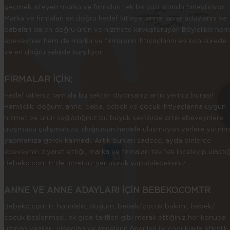
geçmek isteyen marka ve firmaları tek bir çatı altında birleştiriyor.
Marka ve firmaları en doğru hedef kitleye, anne, anne adaylarını ve
babaları da en doğru ürün ve hizmete kavuşturuyor. Böylelikle hem
ebeveynler hem de marka ve firmaların ihtiyaçlarını en kısa sürede
ve en doğru şekilde karşılıyor.
FİRMALAR İÇİN;
Hedef kitleniz tam da bu sektör diyorsanız artık yeriniz burası!
Hamilelik, doğum, anne, baba, bebek ve çocuk ihtiyaçlarına uygun
hizmet ve ürün sağladığınız bu büyük sektörde artık ebeveynlere
ulaşmaya çalışmanıza, doğrudan hedefe ulaşmayan yerlere yatırım
yapmanıza gerek kalmadı. Artık bunları sadece, ayda binlerce
ebeveynin ziyaret ettiği, marka ve firmaları tek tek inceleyip ulaştığ
Bebeko.com.tr’de ücretsiz yer alarak yapabileceksiniz.
ANNE VE ANNE ADAYLARI İÇİN BEBEKO.COM.TR
Bebeko.com.tr, hamilelik, doğum, bebek/çocuk bakımı, bebek/
çocuk beslenmesi, ek gıda tarifleri gibi merak ettiğiniz her konuda
uzman yazıları, videoları ve annelerin önerileri ile çocuklarla etkinlik