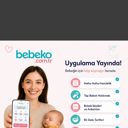
Lorem
Ipsum
Dolor
Lorem
Ipsum