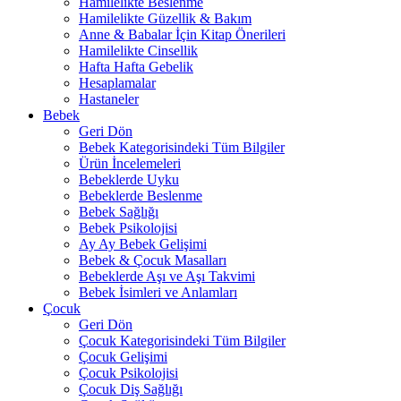
Hamilelikte Beslenme
Hamilelikte Güzellik & Bakım
Anne & Babalar İçin Kitap Önerileri
Hamilelikte Cinsellik
Hafta Hafta Gebelik
Hesaplamalar
Hastaneler
Bebek
Geri Dön
Bebek Kategorisindeki Tüm Bilgiler
Ürün İncelemeleri
Bebeklerde Uyku
Bebeklerde Beslenme
Bebek Sağlığı
Bebek Psikolojisi
Ay Ay Bebek Gelişimi
Bebek & Çocuk Masalları
Bebeklerde Aşı ve Aşı Takvimi
Bebek İsimleri ve Anlamları
Çocuk
Geri Dön
Çocuk Kategorisindeki Tüm Bilgiler
Çocuk Gelişimi
Çocuk Psikolojisi
Çocuk Diş Sağlığı