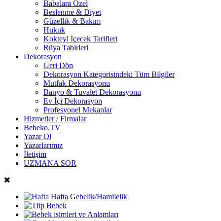
Babalara Özel
Beslenme & Diyet
Güzellik & Bakım
Hukuk
Kokteyl İçecek Tarifleri
Rüya Tabirleri
Dekorasyon
Geri Dön
Dekorasyon Kategorisindeki Tüm Bilgiler
Mutfak Dekorasyonu
Banyo & Tuvalet Dekorasyonu
Ev İçi Dekorasyon
Profesyonel Mekanlar
Hizmetler / Firmalar
Bebeko.TV
Yazar Ol
Yazarlarımız
İletişim
UZMANA SOR