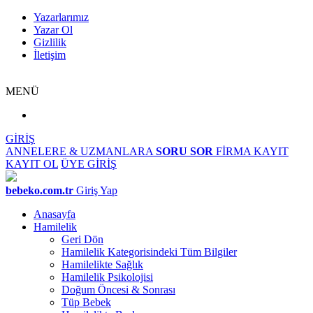
Yazarlarımız
Yazar Ol
Gizlilik
İletişim
MENÜ
GİRİŞ
ANNELERE & UZMANLARA
SORU SOR
FİRMA KAYIT
KAYIT OL
ÜYE GİRİŞ
bebeko.com.tr
Giriş Yap
Anasayfa
Hamilelik
Geri Dön
Hamilelik Kategorisindeki Tüm Bilgiler
Hamilelikte Sağlık
Hamilelik Psikolojisi
Doğum Öncesi & Sonrası
Tüp Bebek