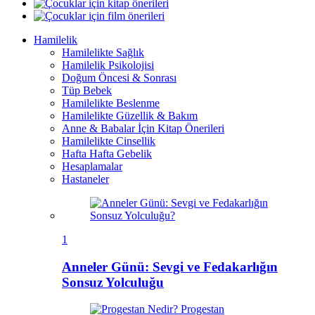
Hamilelik
Hamilelikte Sağlık
Hamilelik Psikolojisi
Doğum Öncesi & Sonrası
Tüp Bebek
Hamilelikte Beslenme
Hamilelikte Güzellik & Bakım
Anne & Babalar İçin Kitap Önerileri
Hamilelikte Cinsellik
Hafta Hafta Gebelik
Hesaplamalar
Hastaneler
1
Anneler Günü: Sevgi ve Fedakarlığın
Sonsuz Yolculuğu