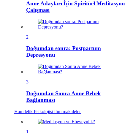
Anne Adayları İçin Spiritüel Meditasyon
Çalışması
2
Doğumdan sonra: Postpartum
Depresyonu
3
Doğumdan Sonra Anne Bebek
Bağlanması
Hamilelik Psikolojisi
tüm makaleler
1