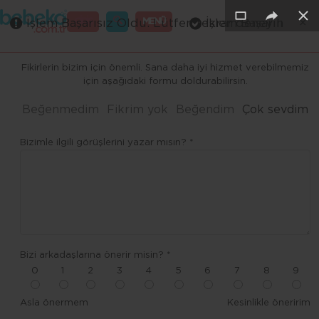
×
×
×
×
×
×
GİRİŞ
MENÜ
İşlem Başarısız Oldu. Lütfen tekrar deneyin
İşlem Başarılı
Merhaba ,
Fikirlerin bizim için önemli. Sana daha iyi hizmet verebilmemiz
için aşağıdaki formu doldurabilirsin.
Beğenmedim
Fikrim yok
Beğendim
Çok sevdim
Bizimle ilgili görüşlerini yazar mısın? *
Bizi arkadaşlarına önerir misin? *
0
1
2
3
4
5
6
7
8
9
Asla önermem
Kesinlikle öneririm