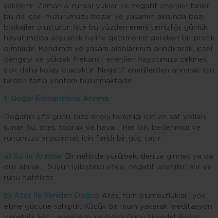
şekillenir. Zamanla, ruhsal yükler ve negatif enerjiler birikir,
bu da içsel huzurumuzu bozar ve yaşamın akışında bazı
blokajlar oluşturur. İşte bu yüzden enerji temizliği, günlük
hayatımızda alışkanlık haline getirmemiz gereken bir pratik
olmalıdır. Kendimizi ve yaşam alanlarımızı arındırarak, içsel
dengeyi ve yüksek frekanslı enerjileri hayatımıza çekmek
çok daha kolay olacaktır. Negatif enerjilerden arınmak için
birden fazla yöntem bulunmaktadır.
1. Doğal Elementlerle Arınma
Doğanın şifa gücü, bize enerji temizliği için en saf yolları
sunar. Su, ateş, toprak ve hava… Her biri, bedenimizi ve
ruhumuzu arındırmak için farklı bir güç taşır.
a) Su ile Arınma:
Bir nehirde yürümek, denize girmek ya da
duş almak… Suyun iyileştirici etkisi, negatif enerjileri alır ve
ruhu hafifletir.
b) Ateş ile Yeniden Doğuş:
Ateş, tüm olumsuzlukları yok
etme gücüne sahiptir. Küçük bir mum yakarak meditasyon
yapabilir, kötü enerjilerin kaybolduğunu hissedebilirsiniz.