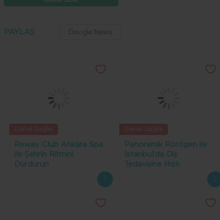
SORU SOR
PAYLAŞ
Genel Sağlık
Genel Sağlık
Reway Club Ankara Spa
Panoramik Röntgen ile
ile Şehrin Ritmini
İstanbul’da Diş
Durdurun
Tedavisine Hızlı
Başlangıç: Yabancı
Hastalar İçin Kolaylıklar