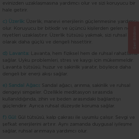
evinizden uzaklaşmasına yardımcı olur ve sizi koruyucu bir
hale getirir.
c) Üzerlik:
Üzerlik, manevi enerjilerin güçlenmesine yardımcı
olur. Koruyucu bir bitkidir ve üçüncü kişilerden gelen negati
Geri Bildirim
niyetleri uzaklaştırır. Üzerlik tütsüsü yakmak, sizi ruhsal
olarak daha güçlü ve dengeli hissettirir.
d) Lavanta:
Lavanta, hem fiziksel hem de ruhsal rahatlama
sağlar. Uyku problemleri, stres ve kaygı için mükemmeldir.
Lavanta tütsüsü, huzur ve sakinlik yaratır, böylece daha
dengeli bir enerji akışı sağlar.
e) Sandal Ağacı:
Sandal ağacı, arınma, sakinlik ve ruhsal
dengeyi simgeler. Özellikle meditasyon sırasında
kullanıldığında, zihin ve beden arasındaki bağlantıyı
güçlendirir. Ayrıca ruhsal düzeyde koruma sağlar.
f) Gül:
Gül tütsüsü, kalp çakrası ile uyumlu çalışır. Sevgi ve
şefkat enerjilerini artırır. Aynı zamanda duygusal iyileşme
sağlar, ruhsal arınmaya yardımcı olur.