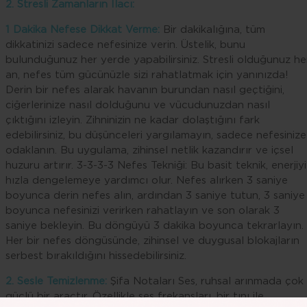
2. Stresli Zamanların İlacı:
1 Dakika Nefese Dikkat Verme:
Bir dakikalığına, tüm
dikkatinizi sadece nefesinize verin. Üstelik, bunu
bulunduğunuz her yerde yapabilirsiniz. Stresli olduğunuz he
an, nefes tüm gücünüzle sizi rahatlatmak için yanınızda!
Derin bir nefes alarak havanın burundan nasıl geçtiğini,
ciğerlerinize nasıl dolduğunu ve vücudunuzdan nasıl
çıktığını izleyin. Zihninizin ne kadar dolaştığını fark
edebilirsiniz, bu düşünceleri yargılamayın, sadece nefesinize
odaklanın. Bu uygulama, zihinsel netlik kazandırır ve içsel
huzuru artırır. 3-3-3-3 Nefes Tekniği: Bu basit teknik, enerjiyi
hızla dengelemeye yardımcı olur. Nefes alırken 3 saniye
boyunca derin nefes alın, ardından 3 saniye tutun, 3 saniye
boyunca nefesinizi verirken rahatlayın ve son olarak 3
saniye bekleyin. Bu döngüyü 3 dakika boyunca tekrarlayın.
Her bir nefes döngüsünde, zihinsel ve duygusal blokajların
serbest bırakıldığını hissedebilirsiniz.
2. Sesle Temizlenme:
Şifa Notaları Ses, ruhsal arınmada çok
güçlü bir araçtır. Özellikle ses frekansları, bir tını ile