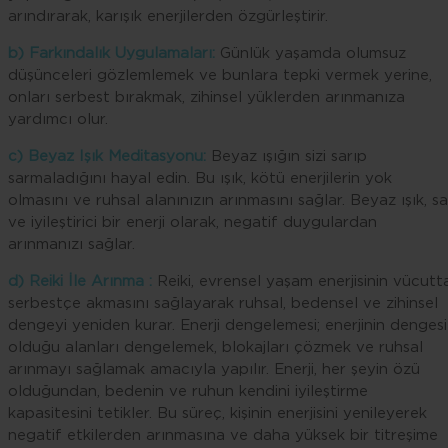
arındırarak, karışık enerjilerden özgürleştirir.
b) Farkındalık Uygulamaları:
Günlük yaşamda olumsuz
düşünceleri gözlemlemek ve bunlara tepki vermek yerine,
onları serbest bırakmak, zihinsel yüklerden arınmanıza
yardımcı olur.
c) Beyaz Işık Meditasyonu:
Beyaz ışığın sizi sarıp
sarmaladığını hayal edin. Bu ışık, kötü enerjilerin yok
olmasını ve ruhsal alanınızın arınmasını sağlar. Beyaz ışık, s
ve iyileştirici bir enerji olarak, negatif duygulardan
arınmanızı sağlar.
d) Reiki İle Arınma :
Reiki, evrensel yaşam enerjisinin vücutt
serbestçe akmasını sağlayarak ruhsal, bedensel ve zihinsel
dengeyi yeniden kurar. Enerji dengelemesi; enerjinin dengesi
olduğu alanları dengelemek, blokajları çözmek ve ruhsal
arınmayı sağlamak amacıyla yapılır. Enerji, her şeyin özü
olduğundan, bedenin ve ruhun kendini iyileştirme
kapasitesini tetikler. Bu süreç, kişinin enerjisini yenileyerek
negatif etkilerden arınmasına ve daha yüksek bir titreşime