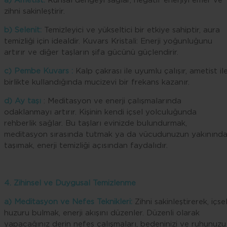
a) Ametist:
Ruhsal dengeyi sağlar, negatif enerjiyi emer ve
zihni sakinleştirir.
b) Selenit:
Temizleyici ve yükseltici bir etkiye sahiptir, aura
temizliği için idealdir. Kuvars Kristali: Enerji yoğunluğunu
artırır ve diğer taşların şifa gücünü güçlendirir.
c) Pembe Kuvars :
Kalp çakrası ile uyumlu çalışır, ametist il
birlikte kullandığında mucizevi bir frekans kazanır.
d) Ay taşı
: Meditasyon ve enerji çalışmalarında
odaklanmayı artırır. Kişinin kendi içsel yolculuğunda
rehberlik sağlar. Bu taşları evinizde bulundurmak,
meditasyon sırasında tutmak ya da vücudunuzun yakınınd
taşımak, enerji temizliği açısından faydalıdır.
4. Zihinsel ve Duygusal Temizlenme
a) Meditasyon ve Nefes Teknikleri:
Zihni sakinleştirerek, içse
huzuru bulmak, enerji akışını düzenler. Düzenli olarak
yapacağınız derin nefes çalışmaları, bedeninizi ve ruhunuzu