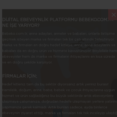
×
×
DİJİTAL EBEVEYNLİK PLATFORMU BEBEKO.COM.TR
NE İŞE YARIYOR?
Bebeko.com.tr, anne adayları, anneler ve babaları, onlarla iletişime
geçmek isteyen marka ve firmaları tek bir çatı altında birleştiriyor.
Marka ve firmaları en doğru hedef kitleye, anne, anne adaylarını ve
babaları da en doğru ürün ve hizmete kavuşturuyor. Böylelikle hem
ebeveynler hem de marka ve firmaların ihtiyaçlarını en kısa sürede
ve en doğru şekilde karşılıyor.
FİRMALAR İÇİN;
Hedef kitleniz tam da bu sektör diyorsanız artık yeriniz burası!
Hamilelik, doğum, anne, baba, bebek ve çocuk ihtiyaçlarına uygun
hizmet ve ürün sağladığınız bu büyük sektörde artık ebeveynlere
ulaşmaya çalışmanıza, doğrudan hedefe ulaşmayan yerlere yatırım
yapmanıza gerek kalmadı. Artık bunları sadece, ayda binlerce
ebeveynin ziyaret ettiği, marka ve firmaları tek tek inceleyip ulaştığ