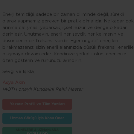
Enerji temizliği, sadece bir zaman diliminde değil, sürekli
olarak yapmamız gereken bir pratik olmalıdır. Ne kadar çok
arınma çalışması yaparsak, içsel huzur ve denge o kadar
derinleşir. Unutmayın, enerji her şeydir, her kelimenin ve
düşüncenin bir frekansı vardır. Eğer negatif enerjileri
bırakmazsanız, sizin enerji alanınızda düşük frekanslı enerjile
oluşmaya devam eder. Kendinize şefkatli olun, enerjinize
özen gösterin ve ruhunuzu arındırın.
Sevgi ve Işıkla,
Asya Akın
IAOTH onaylı Kundalini Reiki Master
Yazarın Profili ve Tüm Yazıları
Uzman Görüşü İçin Konu Öner
ANNELERE & UZMANLARA