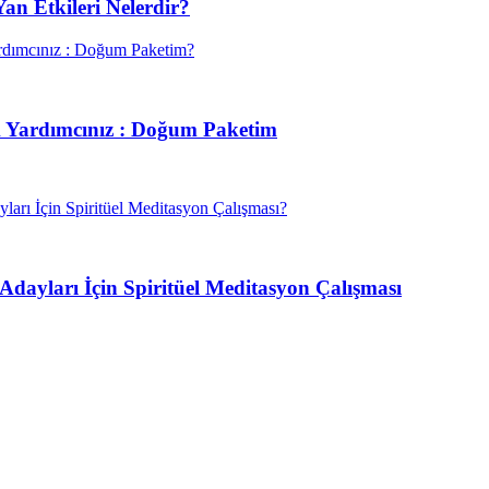
n Etkileri Nelerdir?
 Yardımcınız : Doğum Paketim
Adayları İçin Spiritüel Meditasyon Çalışması