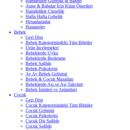
Hamilelikte Güzellik & Bakım
Anne & Babalar İçin Kitap Önerileri
Hamilelikte Cinsellik
Hafta Hafta Gebelik
Hesaplamalar
Hastaneler
Bebek
Geri Dön
Bebek Kategorisindeki Tüm Bilgiler
Ürün İncelemeleri
Bebeklerde Uyku
Bebeklerde Beslenme
Bebek Sağlığı
Bebek Psikolojisi
Ay Ay Bebek Gelişimi
Bebek & Çocuk Masalları
Bebeklerde Aşı ve Aşı Takvimi
Bebek İsimleri ve Anlamları
Çocuk
Geri Dön
Çocuk Kategorisindeki Tüm Bilgiler
Çocuk Gelişimi
Çocuk Psikolojisi
Çocuk Diş Sağlığı
Çocuk Sağlığı