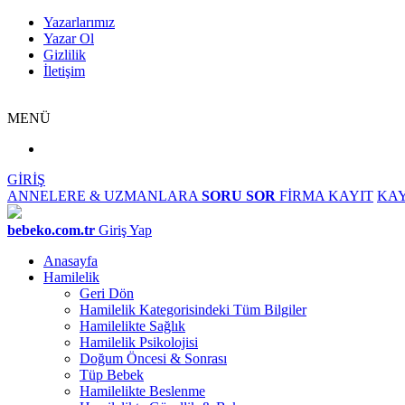
Yazarlarımız
Yazar Ol
Gizlilik
İletişim
MENÜ
GİRİŞ
ANNELERE & UZMANLARA
SORU SOR
FİRMA KAYIT
KAY
bebeko.com.tr
Giriş Yap
Anasayfa
Hamilelik
Geri Dön
Hamilelik Kategorisindeki Tüm Bilgiler
Hamilelikte Sağlık
Hamilelik Psikolojisi
Doğum Öncesi & Sonrası
Tüp Bebek
Hamilelikte Beslenme