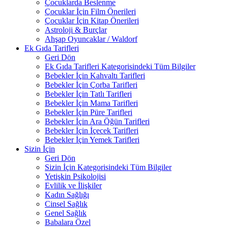
Çocuklarda Beslenme
Çocuklar İçin Film Önerileri
Çocuklar İçin Kitap Önerileri
Astroloji & Burçlar
Ahşap Oyuncaklar / Waldorf
Ek Gıda Tarifleri
Geri Dön
Ek Gıda Tarifleri Kategorisindeki Tüm Bilgiler
Bebekler İçin Kahvaltı Tarifleri
Bebekler İçin Çorba Tarifleri
Bebekler İçin Tatlı Tarifleri
Bebekler İçin Mama Tarifleri
Bebekler İçin Püre Tarifleri
Bebekler İçin Ara Öğün Tarifleri
Bebekler İçin İçecek Tarifleri
Bebekler İçin Yemek Tarifleri
Sizin İçin
Geri Dön
Sizin İçin Kategorisindeki Tüm Bilgiler
Yetişkin Psikolojisi
Evlilik ve İlişkiler
Kadın Sağlığı
Cinsel Sağlık
Genel Sağlık
Babalara Özel