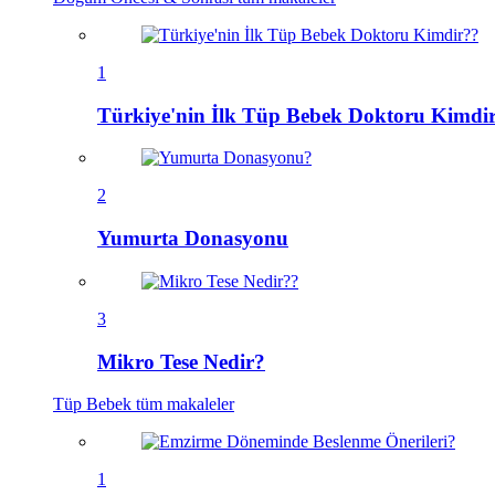
1
Türkiye'nin İlk Tüp Bebek Doktoru Kimdi
2
Yumurta Donasyonu
3
Mikro Tese Nedir?
Tüp Bebek
tüm makaleler
1