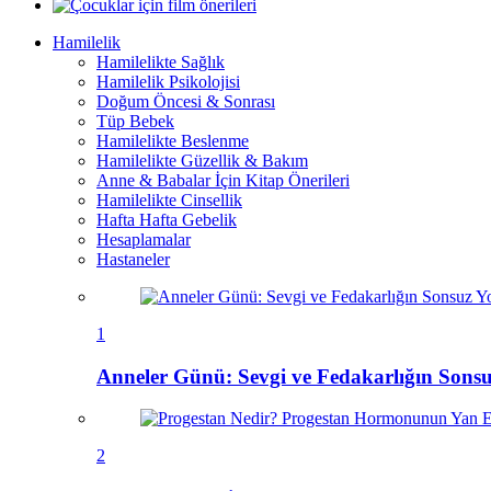
Hamilelik
Hamilelikte Sağlık
Hamilelik Psikolojisi
Doğum Öncesi & Sonrası
Tüp Bebek
Hamilelikte Beslenme
Hamilelikte Güzellik & Bakım
Anne & Babalar İçin Kitap Önerileri
Hamilelikte Cinsellik
Hafta Hafta Gebelik
Hesaplamalar
Hastaneler
1
Anneler Günü: Sevgi ve Fedakarlığın Sons
2