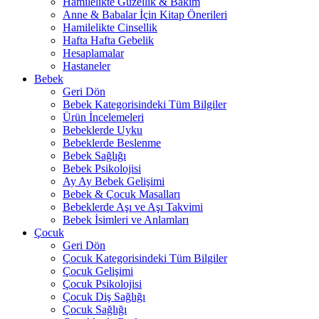
Hamilelikte Güzellik & Bakım
Anne & Babalar İçin Kitap Önerileri
Hamilelikte Cinsellik
Hafta Hafta Gebelik
Hesaplamalar
Hastaneler
Bebek
Geri Dön
Bebek Kategorisindeki Tüm Bilgiler
Ürün İncelemeleri
Bebeklerde Uyku
Bebeklerde Beslenme
Bebek Sağlığı
Bebek Psikolojisi
Ay Ay Bebek Gelişimi
Bebek & Çocuk Masalları
Bebeklerde Aşı ve Aşı Takvimi
Bebek İsimleri ve Anlamları
Çocuk
Geri Dön
Çocuk Kategorisindeki Tüm Bilgiler
Çocuk Gelişimi
Çocuk Psikolojisi
Çocuk Diş Sağlığı
Çocuk Sağlığı