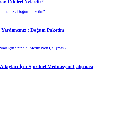
n Etkileri Nelerdir?
 Yardımcınız : Doğum Paketim
Adayları İçin Spiritüel Meditasyon Çalışması