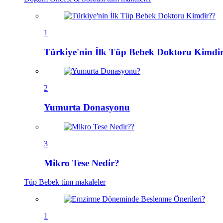
1
Türkiye'nin İlk Tüp Bebek Doktoru Kimdi
2
Yumurta Donasyonu
3
Mikro Tese Nedir?
Tüp Bebek
tüm makaleler
1