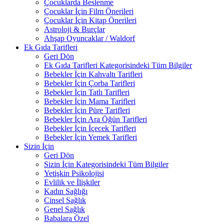
Çocuklarda Beslenme
Çocuklar İçin Film Önerileri
Çocuklar İçin Kitap Önerileri
Astroloji & Burçlar
Ahşap Oyuncaklar / Waldorf
Ek Gıda Tarifleri
Geri Dön
Ek Gıda Tarifleri Kategorisindeki Tüm Bilgiler
Bebekler İçin Kahvaltı Tarifleri
Bebekler İçin Çorba Tarifleri
Bebekler İçin Tatlı Tarifleri
Bebekler İçin Mama Tarifleri
Bebekler İçin Püre Tarifleri
Bebekler İçin Ara Öğün Tarifleri
Bebekler İçin İçecek Tarifleri
Bebekler İçin Yemek Tarifleri
Sizin İçin
Geri Dön
Sizin İçin Kategorisindeki Tüm Bilgiler
Yetişkin Psikolojisi
Evlilik ve İlişkiler
Kadın Sağlığı
Cinsel Sağlık
Genel Sağlık
Babalara Özel