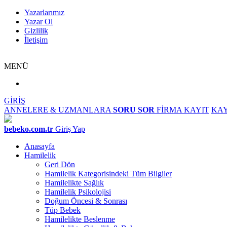
Yazarlarımız
Yazar Ol
Gizlilik
İletişim
MENÜ
GİRİŞ
ANNELERE & UZMANLARA
SORU SOR
FİRMA KAYIT
KAY
bebeko.com.tr
Giriş Yap
Anasayfa
Hamilelik
Geri Dön
Hamilelik Kategorisindeki Tüm Bilgiler
Hamilelikte Sağlık
Hamilelik Psikolojisi
Doğum Öncesi & Sonrası
Tüp Bebek
Hamilelikte Beslenme