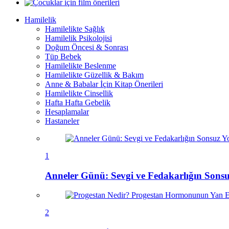
Hamilelik
Hamilelikte Sağlık
Hamilelik Psikolojisi
Doğum Öncesi & Sonrası
Tüp Bebek
Hamilelikte Beslenme
Hamilelikte Güzellik & Bakım
Anne & Babalar İçin Kitap Önerileri
Hamilelikte Cinsellik
Hafta Hafta Gebelik
Hesaplamalar
Hastaneler
1
Anneler Günü: Sevgi ve Fedakarlığın Sons
2