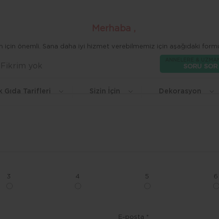
Merhaba ,
zim için önemli. Sana daha iyi hizmet verebilmemiz için aşağıdaki formu
ANNELERE & UZMA
Fikrim yok
Beğen
SORU SOR
k Gıda Tarifleri
Sizin İçin
Dekorasyon
3
4
5
6
E-posta *