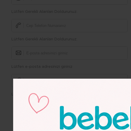
Lütfen Gerekli Alanları Doldurunuz.
Lütfen Gerekli Alanları Doldurunuz.
Lütfen e-posta adresinizi giriniz
Lütfen Gerekli Alanları Doldurunuz.