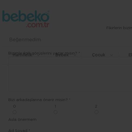
Fikirlerin bi
Beğenmedim
Bizimle ilgili görüşlerini yazar mısın? *
Hamilelik
Bebek
Çocuk
E
Bizi arkadaşlarına önerir misin? *
0
1
2
Asla önermem
Ad Soyad *