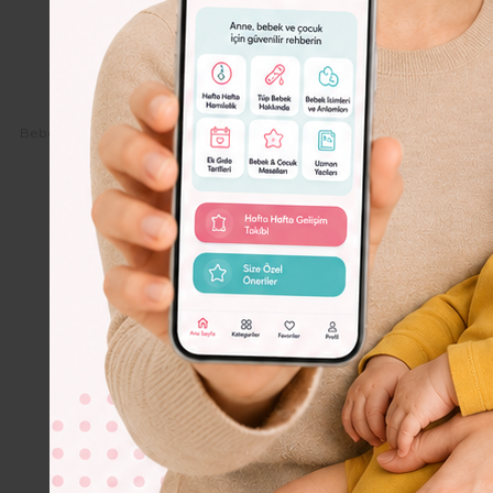
Dolor
Lorem
Ipsum
Dolor
Bebeko.com.tr
Sizin İçin
Hukuk
Yargıtay'dan Emsal Miras Kararı