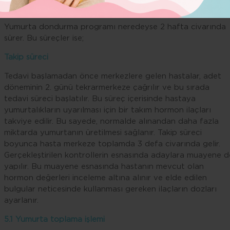
5 ) Yumurta dondurma süreci nasıl gerçekleşir?
Yumurta dondurma programı neredeyse 2 hafta civarında
sürer. Bu süreçler ise;
Takip süreci
Tedavi başlamadan önce merkezlere gelen hastalar, adet
döneminin 2. günü tekrarmerkeze çağrılır ve bu sırada
tedavi süreci başlatılır. Bu süreç içerisinde hastaya
yumurtalıkların uyarılması için bir takım hormon ilaçları
takviye edilir. Bu sayede, normalde alınandan daha fazla
miktarda yumurtanın üretilmesi sağlanır. Takip süreci
boyunca hasta merkeze toplamda 3 defa civarında gelir.
Gerçekleştirilen kontrollerin esnasında adaylara muayene d
yapılır. Bu muayene esnasında hastanın mevcut olan
hormon değerleri inceleme altına alınır ve elde edilen
bulgular neticesinde kullanması gereken ilaçların dozları
ayarlanır.
5.1 Yumurta toplama işlemi