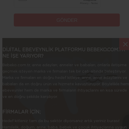
×
×
DİJİTAL EBEVEYNLİK PLATFORMU BEBEKO.COM.TR
NE İŞE YARIYOR?
Bebeko.com.tr, anne adayları, anneler ve babaları, onlarla iletişime
geçmek isteyen marka ve firmaları tek bir çatı altında birleştiriyor.
Marka ve firmaları en doğru hedef kitleye, anne, anne adaylarını ve
babaları da en doğru ürün ve hizmete kavuşturuyor. Böylelikle hem
ebeveynler hem de marka ve firmaların ihtiyaçlarını en kısa sürede
ve en doğru şekilde karşılıyor.
FİRMALAR İÇİN;
Hedef kitleniz tam da bu sektör diyorsanız artık yeriniz burası!
Hamilelik, doğum, anne, baba, bebek ve çocuk ihtiyaçlarına uygun