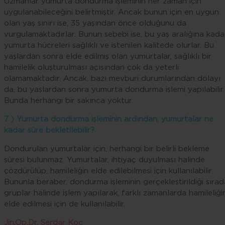
Uzmanlar yumurta dondurma işleminin her zaman için
uygulanabileceğini belirtmiştir. Ancak bunun için en uygun
olan yaş sınırı ise, 35 yaşından önce olduğunu da
vurgulamaktadırlar. Bunun sebebi ise, bu yaş aralığına kada
yumurta hücreleri sağlıklı ve istenilen kalitede olurlar. Bu
yaşlardan sonra elde edilmiş olan yumurtalar, sağlıklı bir
hamilelik oluşturulması açısından çok da yeterli
olamamaktadır. Ancak, bazı mevburi durumlarından dolayı
da, bu yaşlardan sonra yumurta dondurma işlemi yapılabilir.
Bunda herhangi bir sakınca yoktur.
7 ) Yumurta dondurma işleminin ardından, yumurtalar ne
kadar süre bekletilebilir?
Dondurulan yumurtalar için, herhangi bir belirli bekleme
süresi bulunmaz. Yumurtalar, ihtiyaç duyulması halinde
çözdürülüp, hamileliğin elde edilebilmesi için kullanılabilir.
Bununla beraber, dondurma işleminin gerçekleştirildiği sırad
gruplar halinde işlem yapılarak, farklı zamanlarda hamileliği
elde edilmesi için de kullanılabilir.
Jin.Op.Dr. Serdar Koç