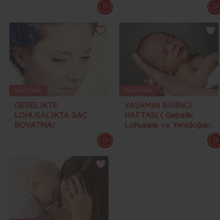
Hamilelik
Hamilelik
GEBELİKTE
YAŞAMIN BİRİNCİ
LOHUSALIKTA SAÇ
HAFTASI ( Gebelik,
BOYATMA!
Lohusalık ve Yenidoğan
(Hiperaktivite, Kanser,
Bebek Bakımı )
Öngörülemeyen
Sorunlar...)