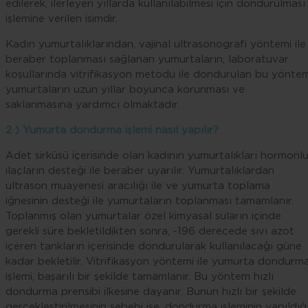
edilerek, ilerleyen yıllarda kullanılabilmesi için dondurulması
işlemine verilen isimdir.
Kadın yumurtalıklarından, vajinal ultrasonografi yöntemi ile
beraber toplanması sağlanan yumurtaların, laboratuvar
koşullarında vitrifikasyon metodu ile dondurulan bu yöntem
yumurtaların uzun yıllar boyunca korunması ve
saklanmasına yardımcı olmaktadır.
2 ) Yumurta dondurma işlemi nasıl yapılır?
Adet sirküsü içerisinde olan kadının yumurtalıkları hormonl
ilaçların desteği ile beraber uyarılır. Yumurtalıklardan
ultrason muayenesi aracılığı ile ve yumurta toplama
iğnesinin desteği ile yumurtaların toplanması tamamlanır.
Toplanmış olan yumurtalar özel kimyasal suların içinde
gerekli süre bekletildikten sonra, -196 derecede sıvı azot
içeren tankların içerisinde dondurularak kullanılacağı güne
kadar bekletilir. Vitrifikasyon yöntemi ile yumurta dondurm
işlemi, başarılı bir şekilde tamamlanır. Bu yöntem hızlı
dondurma prensibi ilkesine dayanır. Bunun hızlı bir şekilde
gerçekleştirilmesinin sebebi ise, dondurma işleminin yapıldığ