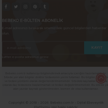
BEBEKO E-BÜLTEN ABONELİK
E-mail adresinizi bırakarak sitemizdeki güncel bilgilerden haberdar
olun.
Lütfen e-posta adresinizi giriniz
Bebeko.com.tr kullanıcıyı bilgilendirmek amacıyla içeriğini hazırlamaktadır.
Sitede yer alan bilgiler doktor tedavisinin yerini tutamaz. Bu bilgiler şahsi tan
ve tedavi yöntemi olarak değerlendirilmemelidir. Sitedeki kaynaklardan yola
çıkarak ilaç tedavisine başlanmamalı ve tedavi değiştirilmemelidir. Bu sitede y
alan yazılar kaynak gösterilmeden, kısmen de olsa kullanılamaz.
Copyright © 2018 - 2026. Bebeko.com.tr - Dijital Ebeveynlik
Platformu. Her hakkı saklıdır.