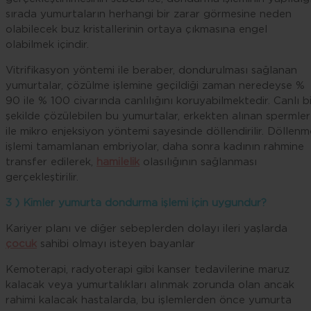
sırada yumurtaların herhangi bir zarar görmesine neden
olabilecek buz kristallerinin ortaya çıkmasına engel
olabilmek içindir.
Vitrifikasyon yöntemi ile beraber, dondurulması sağlanan
yumurtalar, çözülme işlemine geçildiği zaman neredeyse %
90 ile % 100 civarında canlılığını koruyabilmektedir. Canlı bi
şekilde çözülebilen bu yumurtalar, erkekten alınan spermler
ile mikro enjeksiyon yöntemi sayesinde döllendirilir. Döllenm
işlemi tamamlanan embriyolar, daha sonra kadının rahmine
transfer edilerek,
hamilelik
olasılığının sağlanması
gerçekleştirilir.
3 ) Kimler yumurta dondurma işlemi için uygundur?
Kariyer planı ve diğer sebeplerden dolayı ileri yaşlarda
çocuk
sahibi olmayı isteyen bayanlar
Kemoterapi, radyoterapi gibi kanser tedavilerine maruz
kalacak veya yumurtalıkları alınmak zorunda olan ancak
rahimi kalacak hastalarda, bu işlemlerden önce yumurta