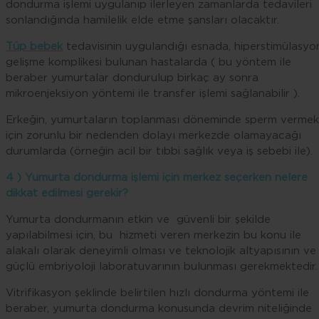
dondurma işlemi uygulanıp ilerleyen zamanlarda tedavileri
sonlandığında hamilelik elde etme şansları olacaktır.
Tüp bebek
tedavisinin uygulandığı esnada, hiperstimülasyo
gelişme komplikesi bulunan hastalarda ( bu yöntem ile
beraber yumurtalar dondurulup birkaç ay sonra
mikroenjeksiyon yöntemi ile transfer işlemi sağlanabilir ).
Erkeğin, yumurtaların toplanması döneminde sperm vermek
için zorunlu bir nedenden dolayı merkezde olamayacağı
durumlarda (örneğin acil bir tıbbi sağlık veya iş sebebi ile).
4 ) Yumurta dondurma işlemi için merkez seçerken nelere
dikkat edilmesi gerekir?
Yumurta dondurmanın etkin ve güvenli bir şekilde
yapılabilmesi için, bu hizmeti veren merkezin bu konu ile
alakalı olarak deneyimli olması ve teknolojik altyapısının ve
güçlü embriyoloji laboratuvarının bulunması gerekmektedir.
Vitrifikasyon şeklinde belirtilen hızlı dondurma yöntemi ile
beraber, yumurta dondurma konusunda devrim niteliğinde