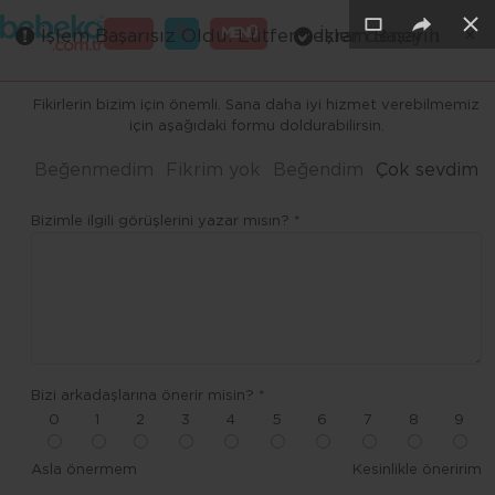
×
×
×
×
×
×
GİRİŞ
MENÜ
İşlem Başarısız Oldu. Lütfen tekrar deneyin
İşlem Başarılı
Merhaba ,
Fikirlerin bizim için önemli. Sana daha iyi hizmet verebilmemiz
için aşağıdaki formu doldurabilirsin.
Beğenmedim
Fikrim yok
Beğendim
Çok sevdim
Bizimle ilgili görüşlerini yazar mısın? *
Bizi arkadaşlarına önerir misin? *
0
1
2
3
4
5
6
7
8
9
Asla önermem
Kesinlikle öneririm