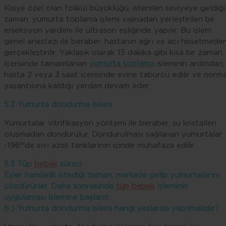
Kişiye özel olan folikül büyüklüğü, istenilen seviyeye geldiği
zaman, yumurta toplama işlemi vajinadan yerleştirilen bir
enjeksiyon yardımı ile ultrason eşliğinde yapılır. Bu işlem
genel anestezi ile beraber, hastanın ağrı ve acı hissetmede
gerçekleştirilir. Yaklaşık olarak 15 dakika gibi kısa bir zaman
içerisinde tamamlanan
yumurta toplama
işleminin ardından,
hasta 2 veya 3 saat içerisinde evine taburcu edilir ve norma
yaşantısına kaldığı yerden devam eder.
5.2 Yumurta dondurma işlemi
Yumurtalar vitrifikasyon yöntemi ile beraber, su kristalleri
oluşmadan dondurulur. Dondurulması sağlanan yumurtalar
-196°’de sıvı azot tanklarının içinde muhafaza edilir.
5.3 Tüp
bebek
süreci
Eşler hamilelik istediği zaman, merkeze gelip yumurtalarını
çözdürürler. Daha sonrasında
tüp bebek
işleminin
uygulaması işlemine başlanır.
6 ) Yumurta dondurma işlemi hangi yaşlarda yapılmalıdır?