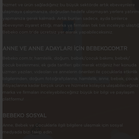
hizmet ve ürün sağladığınız bu büyük sektörde artık ebeveynlere
ulaşmaya çalışmanıza, doğrudan hedefe ulaşmayan yerlere yatırım
yapmanıza gerek kalmadı. Artık bunları sadece, ayda binlerce
ebeveynin ziyaret ettiği, marka ve firmaları tek tek inceleyip ulaştığ
Bebeko.com.tr’de ücretsiz yer alarak yapabileceksiniz.
ANNE VE ANNE ADAYLARI İÇİN BEBEKO.COM.TR
Bebeko.com.tr, hamilelik, doğum, bebek/çocuk bakımı, bebek/
çocuk beslenmesi, ek gıda tarifleri gibi merak ettiğiniz her konuda
uzman yazıları, videoları ve annelerin önerileri ile çocuklarla etkinlik
bilgilerinden, doğum fotoğrafçılarına, hamilelik, anne, bebek, çocuk
ihtiyaçlarına kadar birçok ürün ve hizmete kolayca ulaşabileceğiniz
marka ve firmaları inceleyebileceğiniz büyük bir bilgi ve paylaşım
platformu!
BEBEKO SOSYAL
Anne, Bebek ve Çocuklarla ilgili bilgilere ulaşmak için sosyal
medyada bizi takip edin.