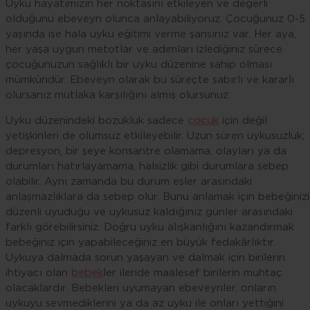
Uyku hayatımızın her noktasını etkileyen ve değerli
olduğunu ebeveyn olunca anlayabiliyoruz. Çocuğunuz 0-5
yaşında ise hala uyku eğitimi verme şansınız var. Her aya,
her yaşa uygun metotlar ve adımları izlediğiniz sürece
çocuğunuzun sağlıklı bir uyku düzenine sahip olması
mümkündür. Ebeveyn olarak bu süreçte sabırlı ve kararlı
olursanız mutlaka karşılığını almış olursunuz.
Uyku düzenindeki bozukluk sadece
çocuk
için değil
yetişkinleri de olumsuz etkileyebilir. Uzun süren uykusuzluk;
depresyon, bir şeye konsantre olamama, olayları ya da
durumları hatırlayamama, halsizlik gibi durumlara sebep
olabilir. Aynı zamanda bu durum eşler arasındaki
anlaşmazlıklara da sebep olur. Bunu anlamak için bebeğiniz
düzenli uyuduğu ve uykusuz kaldığınız günler arasındaki
farklı görebilirsiniz. Doğru uyku alışkanlığını kazandırmak
bebeğiniz için yapabileceğiniz en büyük fedakârlıktır.
Uykuya dalmada sorun yaşayan ve dalmak için birilerin
ihtiyacı olan
bebek
ler ileride maalesef birilerin muhtaç
olacaklardır. Bebekleri uyumayan ebeveynler, onların
uykuyu sevmediklerini ya da az uyku ile onları yettiğini