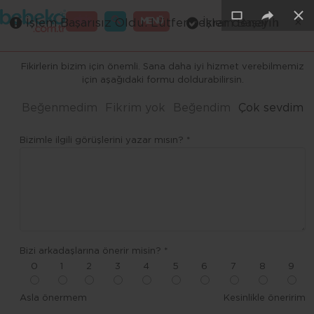
×
×
×
×
×
×
GİRİŞ
MENÜ
İşlem Başarısız Oldu. Lütfen tekrar deneyin
İşlem Başarılı
Merhaba ,
Fikirlerin bizim için önemli. Sana daha iyi hizmet verebilmemiz
için aşağıdaki formu doldurabilirsin.
Beğenmedim
Fikrim yok
Beğendim
Çok sevdim
Bizimle ilgili görüşlerini yazar mısın? *
Bizi arkadaşlarına önerir misin? *
0
1
2
3
4
5
6
7
8
9
Asla önermem
Kesinlikle öneririm