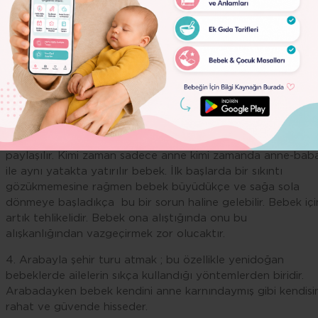
mükemmel bir bağıdır. Anne için emzirme çocuğunun karnın
doyurmaktan daha öte birşeydir. Harika bir paylaşımdır.
Lorem
Emzirme 24 aya kadar normaldir. Bir çok anne çocuğunu
Ipsum
emzirerek uyutuyor. Bebek eğer yenidoğan ise açıktığı için
Dolor
geceleri uyanır. Ama 6.ay geçmiş ve
ek gıda
alıyorsa
bebeğiniz açıktığı için uyanmaz. Bebeğiniz her gece belirli
saatlerde uyanıp kısa süreli emiyorsa bu maalesef emme
alışkanlığındır.
3. Birlikte uyuma; bebek yenidoğduğunda aynı yatak
paylaşılır. Kimi zaman sadece anne kimi zamanda anne-bab
ile aynı yatakta yatırılır bebek. İlk başlarda bir sıkıntı
gözükmemesine rağmen bebek büyüdükçe ve sağa sola
dönmeye başladıkça bu bir sorun haline gelebilir. Bebek içi
artık tehlikelidir. Bebek ona alıştığında onu bu
alışkanlığından vazgeçirmek zor olucaktır.
4. Arabayla şehir turu atmak ; bu özellikle yenidoğan
bebeklerde ailelerin sıkça kullandığı yöntemlerden biridir.
Arabadayken bebek kendini anne karnındaymış gibi kendisin
rahat ve güvende hisseder.