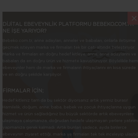
×
×
DİJİTAL EBEVEYNLİK PLATFORMU BEBEKO.COM.TR
NE İŞE YARIYOR?
Bebeko.com.tr, anne adayları, anneler ve babaları, onlarla iletişime
geçmek isteyen marka ve firmaları tek bir çatı altında birleştiriyor.
Marka ve firmaları en doğru hedef kitleye, anne, anne adaylarını ve
babaları da en doğru ürün ve hizmete kavuşturuyor. Böylelikle hem
ebeveynler hem de marka ve firmaların ihtiyaçlarını en kısa sürede
ve en doğru şekilde karşılıyor.
FİRMALAR İÇİN;
Hedef kitleniz tam da bu sektör diyorsanız artık yeriniz burası!
Hamilelik, doğum, anne, baba, bebek ve çocuk ihtiyaçlarına uygun
hizmet ve ürün sağladığınız bu büyük sektörde artık ebeveynlere
ulaşmaya çalışmanıza, doğrudan hedefe ulaşmayan yerlere yatırım
yapmanıza gerek kalmadı. Artık bunları sadece, ayda binlerce
ebeveynin ziyaret ettiği, marka ve firmaları tek tek inceleyip ulaştığ