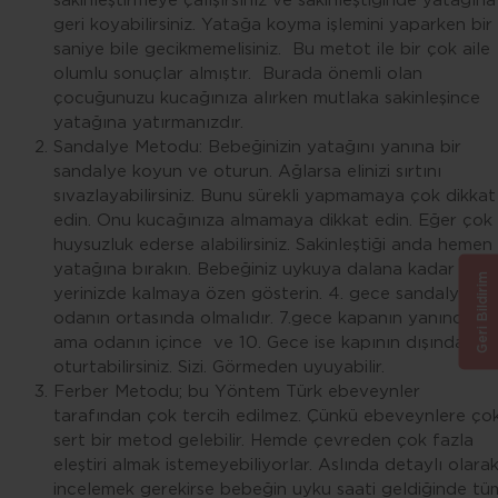
sakinleştirmeye çalışırsınız ve sakinleştiğinde yatağına
geri koyabilirsiniz. Yatağa koyma işlemini yaparken bir
saniye bile gecikmemelisiniz. Bu metot ile bir çok aile
olumlu sonuçlar almıştır. Burada önemli olan
çocuğunuzu kucağınıza alırken mutlaka sakinleşince
yatağına yatırmanızdır.
Sandalye Metodu: Bebeğinizin yatağını yanına bir
sandalye koyun ve oturun. Ağlarsa elinizi sırtını
sıvazlayabilirsiniz. Bunu sürekli yapmamaya çok dikkat
edin. Onu kucağınıza almamaya dikkat edin. Eğer çok
huysuzluk ederse alabilirsiniz. Sakinleştiği anda hemen
yatağına bırakın. Bebeğiniz uykuya dalana kadar
Geri Bildirim
yerinizde kalmaya özen gösterin. 4. gece sandalye
odanın ortasında olmalıdır. 7.gece kapanın yanında
ama odanın içince ve 10. Gece ise kapının dışında
oturtabilirsiniz. Sizi. Görmeden uyuyabilir.
Ferber Metodu; bu Yöntem Türk ebeveynler
tarafından çok tercih edilmez. Çünkü ebeveynlere ço
sert bir metod gelebilir. Hemde çevreden çok fazla
eleştiri almak istemeyebiliyorlar. Aslında detaylı olara
incelemek gerekirse bebeğin uyku saati geldiğinde tü