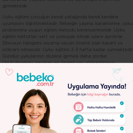
girmektedir.
Uyku eğitimi çocuğun kendi yatağında kendi kendine
uyumasını öğretmektedir. Bebeğin yaşına, karakterine, uyku
problemine uygun eğitim metodu benimsenmelidir. Uyku
eğitim metotları sert ve yumuşak olmak üzere ayrılırlar.
Ebeveyn hangisini seçerse seçsin önemli olan kararlı ve
istikrarlı olmasıdır. Uyku eğitimi 2-3 hafta kadar sürmektedir
Gündüz uykularının düzene girmesi daha zordur.
Unutulmaması gereken en önemli şey alışkanlıkların
değişmesinin zaman almasıdır. Bu süreçte yapılan her bir
uygulamada tutarlı olmaktır.
Kötü uyku bağımlılıkları nelerdir?
1. Sallayarak uyutma; Büyüklerimizden öğrendiğimiz ve çok
sık kullandığımız yöntemdir. Bebekler sallandığında uyur.
Çünkü; hamileliğimiz boyunca anne karnında tıngır mıngır
bebek uyur. En güvendiği yer orasıdır.
Lorem
Ipsum
2. Emzirerek uyutma; emzirme bebek ile annenin en
Dolor