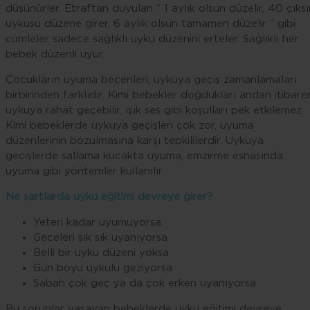
düşünürler. Etraftan duyulan “ 1 aylık olsun düzelir, 40 çıksı
uykusu düzene girer, 6 aylık olsun tamamen düzelir ” gibi
cümleler sadece sağlıklı uyku düzenini erteler. Sağlıklı her
bebek düzenli uyur.
Çocukların uyuma becerileri, uykuya geçiş zamanlamaları
birbirinden farklıdır. Kimi bebekler doğdukları andan itibare
uykuya rahat geçebilir, ışık ses gibi koşulları pek etkilemez.
Kimi bebeklerde uykuya geçişleri çok zor, uyuma
düzenlerinin bozulmasına karşı tepkililerdir. Uykuya
geçişlerde sallama kucakta uyuma, emzirme esnasında
uyuma gibi yöntemler kullanılır
Ne şartlarda uyku eğitimi devreye girer?
Yeteri kadar uyumuyorsa
Geceleri sık sık uyanıyorsa
Belli bir uyku düzeni yoksa
Gün boyu uykulu geziyorsa
Sabah çok geç ya da çok erken uyanıyorsa
Bu sorunlar yaşayan bebeklerde uyku eğitimi devreye