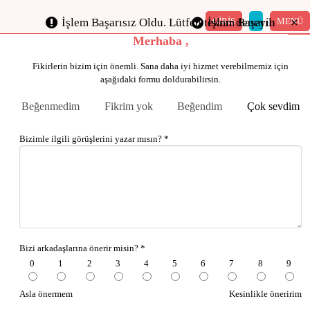
×
×
×
×
×
×
GİRİŞ
MENÜ
İşlem Başarısız Oldu. Lütfen tekrar deneyin
İşlem Başarılı
Merhaba ,
Fikirlerin bizim için önemli. Sana daha iyi hizmet verebilmemiz için
aşağıdaki formu doldurabilirsin.
Beğenmedim
Fikrim yok
Beğendim
Çok sevdim
Bizimle ilgili görüşlerini yazar mısın? *
Bizi arkadaşlarına önerir misin? *
0
1
2
3
4
5
6
7
8
9
Asla önermem
Kesinlikle öneririm