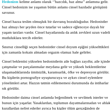
Hedonizm
kelime anlamı olarak ‘’hazcılık, haz alma’’ anlamına gelir.
Cinsel hedonizm ise yaşamın bütün anlamı cinsel hazdadır görüşünü
savunur.
Cinsel hazza teslim olmuşluk bir davranış bozukluğudur. Hedonistler
haz almayı her şeyden önce tutarlar ve sadece eğlenceye dayalı bir
yaşam tarzları vardır. Cinsel hayatlarında da anlık zevkleri uzun vadeli
mutluluklara tercih ederler.
Sınırsız cinselliği seçen hedonistler cinsel doyum eşiğini yükselttikleri
için zamanla kokain almadan orgazm olamaz hale gelirler.
Cinsel beklentisi yükselen hedonistlerin aile bağları zayıftır, aile içinde
çatışmalar ve parçalanmalar meydana gelir ve yüksek beklentilerine
ulaşamadıklarında ümitsizlik, karamsarlık, öfke ve depresyon görülür.
Bu kişilerin pornografiye uyuşturucuya ve aykırı cinsel eylemlere
yönelimleri artar. Hazzın tatmin edilememesi durumunda da intiharlar
Lorem
Ipsum
sık görülür.
Dolor
Hedonistler daima cinsel anlamda beğenilmek ve sevilmek isterler ve
bunun için yaşarlar. Yasaklardan, toplumun dayatmalarınadan ve ahlak
Lorem
kurallardan nefret ederler ayrıca bu kişiler ölüm gerçeğinden de
Ipsum