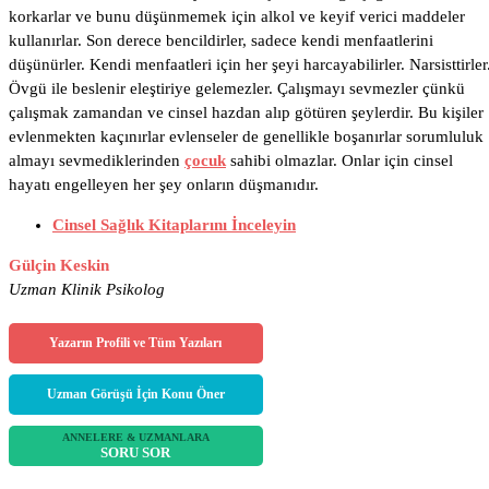
korkarlar ve bunu düşünmemek için alkol ve keyif verici maddeler
Dolor
kullanırlar. Son derece bencildirler, sadece kendi menfaatlerini
düşünürler. Kendi menfaatleri için her şeyi harcayabilirler. Narsisttirler
Övgü ile beslenir eleştiriye gelemezler. Çalışmayı sevmezler çünkü
çalışmak zamandan ve cinsel hazdan alıp götüren şeylerdir. Bu kişiler
evlenmekten kaçınırlar evlenseler de genellikle boşanırlar sorumluluk
almayı sevmediklerinden
çocuk
sahibi olmazlar. Onlar için cinsel
hayatı engelleyen her şey onların düşmanıdır.
Cinsel Sağlık Kitaplarını İnceleyin
Gülçin Keskin
Uzman Klinik Psikolog
Yazarın Profili ve Tüm Yazıları
Uzman Görüşü İçin Konu Öner
ANNELERE & UZMANLARA
SORU SOR