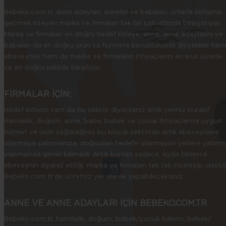
Bebeko.com.tr, anne adayları, anneler ve babaları, onlarla iletişime
geçmek isteyen marka ve firmaları tek bir çatı altında birleştiriyor.
Marka ve firmaları en doğru hedef kitleye, anne, anne adaylarını ve
babaları da en doğru ürün ve hizmete kavuşturuyor. Böylelikle hem
ebeveynler hem de marka ve firmaların ihtiyaçlarını en kısa sürede
ve en doğru şekilde karşılıyor.
FİRMALAR İÇİN;
Hedef kitleniz tam da bu sektör diyorsanız artık yeriniz burası!
Hamilelik, doğum, anne, baba, bebek ve çocuk ihtiyaçlarına uygun
hizmet ve ürün sağladığınız bu büyük sektörde artık ebeveynlere
ulaşmaya çalışmanıza, doğrudan hedefe ulaşmayan yerlere yatırım
yapmanıza gerek kalmadı. Artık bunları sadece, ayda binlerce
ebeveynin ziyaret ettiği, marka ve firmaları tek tek inceleyip ulaştığ
Bebeko.com.tr’de ücretsiz yer alarak yapabileceksiniz.
ANNE VE ANNE ADAYLARI İÇİN BEBEKO.COM.TR
Bebeko.com.tr, hamilelik, doğum, bebek/çocuk bakımı, bebek/