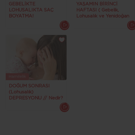
GEBELİKTE
YAŞAMIN BİRİNCİ
LOHUSALIKTA SAÇ
HAFTASI ( Gebelik,
BOYATMA!
Lohusalık ve Yenidoğan
(Hiperaktivite, Kanser,
Bebek Bakımı )
Öngörülemeyen
Sorunlar...)
Hamilelik
DOĞUM SONRASI
(Lohusalık)
DEPRESYONU // Nedir?
Nasıl Engellenir ? Nasıl
Geçer ?