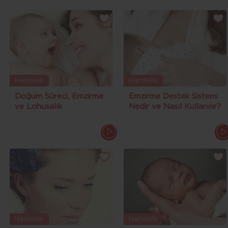
Hamilelik
Hamilelik
Doğum Süreci, Emzirme
Emzirme Destek Sistemi
ve Lohusalık
Nedir ve Nasıl Kullanılır?
Hamilelik
Hamilelik