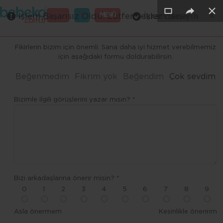
×
×
×
×
×
×
GİRİŞ
MENÜ
İşlem Başarısız Oldu. Lütfen tekrar deneyin
İşlem Başarılı
Merhaba ,
Fikirlerin bizim için önemli. Sana daha iyi hizmet verebilmemiz
için aşağıdaki formu doldurabilirsin.
Beğenmedim
Fikrim yok
Beğendim
Çok sevdim
Bizimle ilgili görüşlerini yazar mısın? *
Bizi arkadaşlarına önerir misin? *
0
1
2
3
4
5
6
7
8
9
Asla önermem
Kesinlikle öneririm