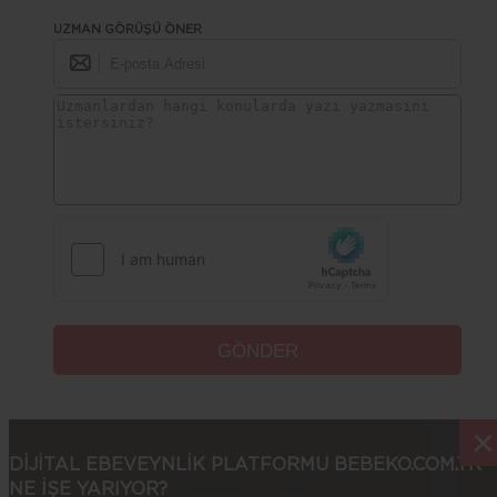
UZMAN GÖRÜŞÜ ÖNER
×
×
DİJİTAL EBEVEYNLİK PLATFORMU BEBEKO.COM.TR
NE İŞE YARIYOR?