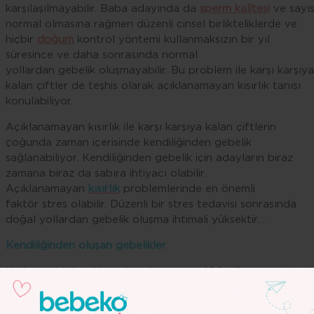
karşılaşılmayabilir. Baba adayında da
sperm kalitesi
ve sayıs
normal olmasına rağmen düzenli cinsel birlikteliklerde ve
hiçbir
doğum
kontrol yöntemi kullanmaksızın bir yıl
süresince ve daha sonrasında normal
yollardan gebelik oluşmayabilir. Bu problem ile karşı karşıya
kalan çiftler de teşhis olarak açıklanamayan kısırlık tanısı
konulabiliyor.
Açıklanamayan kısırlık ile karşı karşıya kalan çiftlerin
çoğunda zaman içerisinde kendiliğinden gebelik
sağlanabiliyor. Kendiliğinden gebelik için adayların biraz
zamana biraz da sabıra ihtiyacı olabilir.
Açıklanamayan
kısırlık
problemlerinde en önemli
faktör stres olabilir. Düzenli bir stres tedavisi sonrasında
doğal yollardan gebelik oluşma ihtimali yüksektir…
Kendiliğinden oluşan gebelikler
Herhangi bir
kısırlık
problemi olmayan 100 çiftten ayda
ortalama yalnızca 20’sinde kendiliğinden gebelik
oluşabilmektedir. Arta kalan 80 çiftte birçok nedeni belli