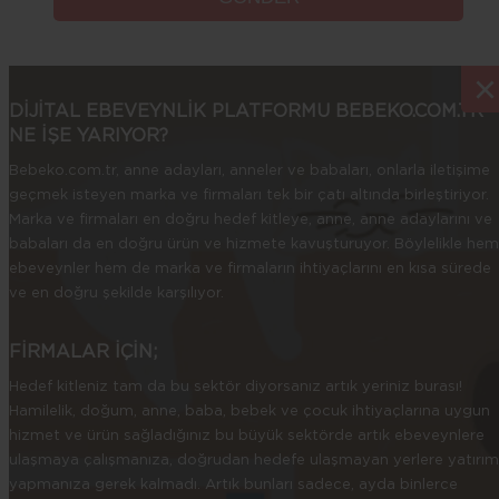
×
×
DİJİTAL EBEVEYNLİK PLATFORMU BEBEKO.COM.TR
NE İŞE YARIYOR?
Bebeko.com.tr, anne adayları, anneler ve babaları, onlarla iletişime
geçmek isteyen marka ve firmaları tek bir çatı altında birleştiriyor.
Marka ve firmaları en doğru hedef kitleye, anne, anne adaylarını ve
babaları da en doğru ürün ve hizmete kavuşturuyor. Böylelikle hem
ebeveynler hem de marka ve firmaların ihtiyaçlarını en kısa sürede
ve en doğru şekilde karşılıyor.
FİRMALAR İÇİN;
Hedef kitleniz tam da bu sektör diyorsanız artık yeriniz burası!
Hamilelik, doğum, anne, baba, bebek ve çocuk ihtiyaçlarına uygun
hizmet ve ürün sağladığınız bu büyük sektörde artık ebeveynlere
ulaşmaya çalışmanıza, doğrudan hedefe ulaşmayan yerlere yatırım
yapmanıza gerek kalmadı. Artık bunları sadece, ayda binlerce