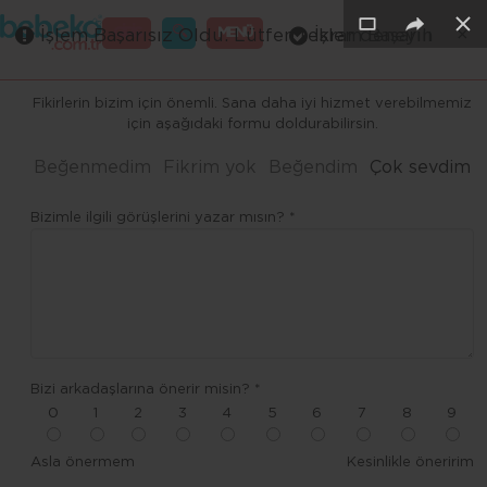
×
×
×
×
×
×
GİRİŞ
MENÜ
İşlem Başarısız Oldu. Lütfen tekrar deneyin
İşlem Başarılı
Merhaba ,
Fikirlerin bizim için önemli. Sana daha iyi hizmet verebilmemiz
için aşağıdaki formu doldurabilirsin.
Beğenmedim
Fikrim yok
Beğendim
Çok sevdim
Bizimle ilgili görüşlerini yazar mısın? *
Bizi arkadaşlarına önerir misin? *
0
1
2
3
4
5
6
7
8
9
Asla önermem
Kesinlikle öneririm