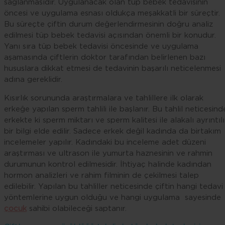
sağlanmasıdır. Uygulanacak olan tüp bebek tedavisinin
öncesi ve uygulama esnası oldukça meşakkatli bir süreçtir.
Bu süreçte çiftin durum değerlendirmesinin doğru analiz
edilmesi tüp bebek tedavisi açısından önemli bir konudur.
Yanı sıra tüp bebek tedavisi öncesinde ve uygulama
aşamasında çiftlerin doktor tarafından belirlenen bazı
hususlara dikkat etmesi de tedavinin başarılı neticelenmesi
adına gereklidir.
Kısırlık sorununda araştırmalara ve tahlillere ilk olarak
erkeğe yapılan sperm tahlili ile başlanır. Bu tahlil neticesind
erkekte ki sperm miktarı ve sperm kalitesi ile alakalı ayrıntılı
bir bilgi elde edilir. Sadece erkek değil kadında da birtakım
incelemeler yapılır. Kadındaki bu inceleme adet düzeni
araştırması ve ultrason ile yumurta haznesinin ve rahmin
durumunun kontrol edilmesidir. İhtiyaç halinde kadından
hormon analizleri ve rahim filminin de çekilmesi talep
edilebilir. Yapılan bu tahliller neticesinde çiftin hangi tedavi
yöntemlerine uygun olduğu ve hangi uygulama sayesinde
çocuk
sahibi olabileceği saptanır.