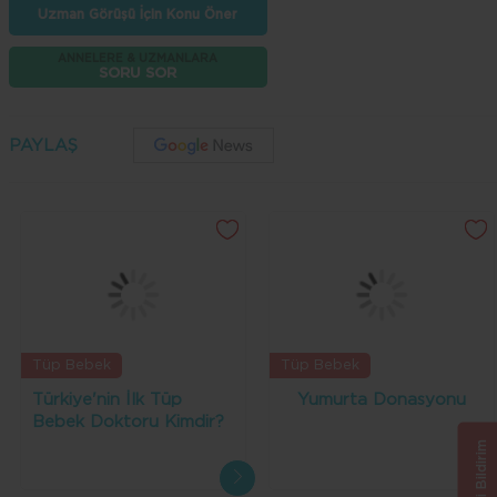
Uzman Görüşü İçin Konu Öner
ANNELERE & UZMANLARA
SORU SOR
PAYLAŞ
Tüp Bebek
Tüp Bebek
Türkiye'nin İlk Tüp
Yumurta Donasyonu
Bebek Doktoru Kimdir?
Geri Bildirim