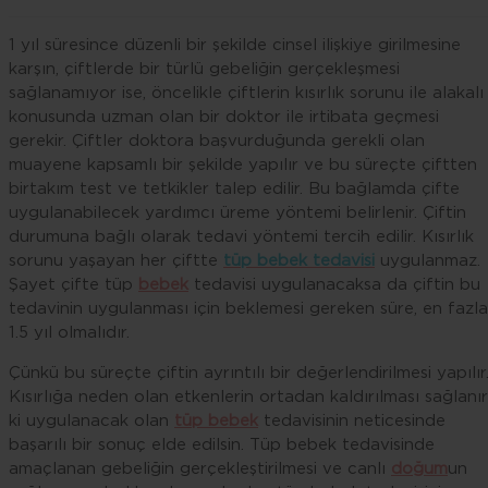
1 yıl süresince düzenli bir şekilde cinsel ilişkiye girilmesine
karşın, çiftlerde bir türlü gebeliğin gerçekleşmesi
sağlanamıyor ise, öncelikle çiftlerin kısırlık sorunu ile alakalı
konusunda uzman olan bir doktor ile irtibata geçmesi
gerekir. Çiftler doktora başvurduğunda gerekli olan
muayene kapsamlı bir şekilde yapılır ve bu süreçte çiftten
birtakım test ve tetkikler talep edilir. Bu bağlamda çifte
uygulanabilecek yardımcı üreme yöntemi belirlenir. Çiftin
durumuna bağlı olarak tedavi yöntemi tercih edilir. Kısırlık
sorunu yaşayan her çiftte
tüp bebek tedavisi
uygulanmaz.
Şayet çifte tüp
bebek
tedavisi uygulanacaksa da çiftin bu
tedavinin uygulanması için beklemesi gereken süre, en fazla
1.5 yıl olmalıdır.
Çünkü bu süreçte çiftin ayrıntılı bir değerlendirilmesi yapılır
Kısırlığa neden olan etkenlerin ortadan kaldırılması sağlanır
ki uygulanacak olan
tüp bebek
tedavisinin neticesinde
başarılı bir sonuç elde edilsin. Tüp bebek tedavisinde
amaçlanan gebeliğin gerçekleştirilmesi ve canlı
doğum
un