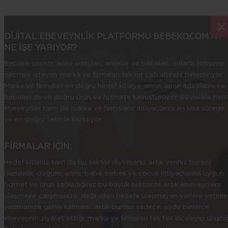
×
×
DİJİTAL EBEVEYNLİK PLATFORMU BEBEKO.COM.TR
NE İŞE YARIYOR?
Bebeko.com.tr, anne adayları, anneler ve babaları, onlarla iletişime
geçmek isteyen marka ve firmaları tek bir çatı altında birleştiriyor.
Marka ve firmaları en doğru hedef kitleye, anne, anne adaylarını ve
babaları da en doğru ürün ve hizmete kavuşturuyor. Böylelikle hem
ebeveynler hem de marka ve firmaların ihtiyaçlarını en kısa sürede
ve en doğru şekilde karşılıyor.
FİRMALAR İÇİN;
Hedef kitleniz tam da bu sektör diyorsanız artık yeriniz burası!
Hamilelik, doğum, anne, baba, bebek ve çocuk ihtiyaçlarına uygun
hizmet ve ürün sağladığınız bu büyük sektörde artık ebeveynlere
ulaşmaya çalışmanıza, doğrudan hedefe ulaşmayan yerlere yatırım
yapmanıza gerek kalmadı. Artık bunları sadece, ayda binlerce
ebeveynin ziyaret ettiği, marka ve firmaları tek tek inceleyip ulaştığ