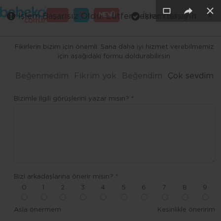
×
×
×
×
×
×
GİRİŞ
MENÜ
İşlem Başarısız Oldu. Lütfen tekrar deneyin
İşlem Başarılı
Merhaba ,
Fikirlerin bizim için önemli. Sana daha iyi hizmet verebilmemiz
için aşağıdaki formu doldurabilirsin.
Beğenmedim
Fikrim yok
Beğendim
Çok sevdim
Bizimle ilgili görüşlerini yazar mısın? *
Bizi arkadaşlarına önerir misin? *
0
1
2
3
4
5
6
7
8
9
Asla önermem
Kesinlikle öneririm