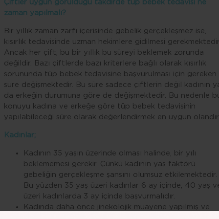
Çiftler uygun görüldüğü takdirde tüp bebek tedavisi ne
zaman yapılmalı?
Bir yıllık zaman zarfı içerisinde gebelik gerçekleşmez ise,
kısırlık tedavisinde uzman hekimlere gidilmesi gerekmektedir
Ancak her çift, bu bir yıllık bu süreyi beklemek zorunda
değildir. Bazı çiftlerde bazı kriterlere bağlı olarak kısırlık
sorununda tüp bebek tedavisine başvurulması için gereken
süre değişmektedir. Bu süre sadece çiftlerin değil kadının y
da erkeğin durumuna göre de değişmektedir. Bu nedenle b
konuyu kadına ve erkeğe göre tüp bebek tedavisinin
yapılabileceği süre olarak değerlendirmek en uygun olandır
Kadınlar
;
Kadının 35 yaşın üzerinde olması halinde, bir yılı
beklememesi gerekir. Çünkü kadının yaş faktörü
gebeliğin gerçekleşme şansını olumsuz etkilemektedir.
Bu yüzden 35 yaş üzeri kadınlar 6 ay içinde, 40 yaş v
üzeri kadınlarda 3 ay içinde başvurmalıdır.
Kadında daha önce jinekolojik muayene yapılmış ve
yumurta haznesinde azalma saptanmışsa da 1 yıl