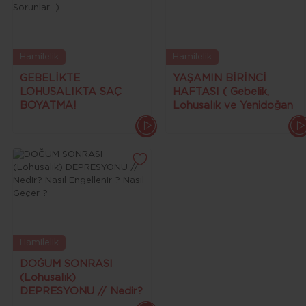
Hamilelik
Hamilelik
GEBELİKTE
YAŞAMIN BİRİNCİ
LOHUSALIKTA SAÇ
HAFTASI ( Gebelik,
BOYATMA!
Lohusalık ve Yenidoğan
(Hiperaktivite, Kanser,
Bebek Bakımı )
Öngörülemeyen
Sorunlar...)
Hamilelik
DOĞUM SONRASI
(Lohusalık)
DEPRESYONU // Nedir?
Nasıl Engellenir ? Nasıl