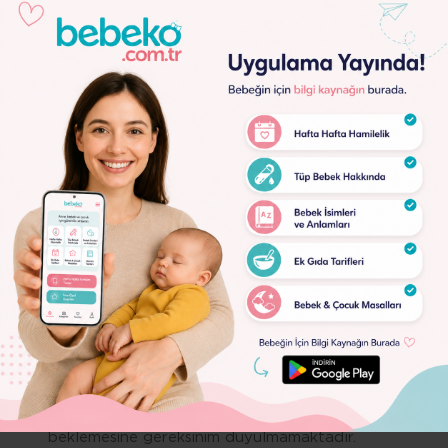
boyunca beklememelidir. Çünkü yumurta rezervi
ilerleyen süreç içerisinde azalabilir ki yumurta
haznesinde azalma tedavi de başarıyı olumsuz yönde
etkileyen bir faktördür.
Kadında adet döngüsünde düzensizlik varsa da vakit
kaybetmeksizin hekime başvurması gerekmektedir.
Kadın öncesinde pelvik enflamatuar hastalık ya da dı
gebelik geçirmişse de doktora başvurmak için zaman
Lorem
kaybedilmemelidir.
Ipsum
Kadının karın bölgesinden cerrahi operasyon geçirmes
Dolor
halinde yapışıklıklar ve tüplerin kapanması gibi bir
durumla karşı karşıya kalınmışsa her iki durumda önem
Lorem
Ipsum
arz eden bir konu olduğu için hekime başvurulması
Dolor
açısından 1 yıllık bir süreyi beklememek doğru olandır.
Söz konusu kadına cinsel yolla bir hastalık bulaşmış is
de kısırlık sorunu açısından doktora başvurması için 1
sene kadar beklemesine lüzum yoktur.
Kadın istenmeyen gebeliklerden korunmak için daha
önceden spiral kullanmış ise de öngörülen süreci
beklemesine gereksinim duyulmamaktadır.