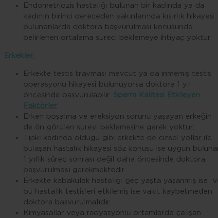
Endometriozis hastalığı bulunan bir kadında ya da
kadının birinci dereceden yakınlarında kısırlık hikayesi
bulunanlarda doktora başvurulması konusunda
belirlenen ortalama süreci beklemeye ihtiyaç yoktur.
Erkekler
;
Erkekte testis travması mevcut ya da inmemiş testis
operasyonu hikayesi bulunuyorsa doktora 1 yıl
öncesinde başvurulabilir.
Sperm Kalitesi Etkileyen
Faktörler
Erken boşalma ve ereksiyon sorunu yaşayan erkeğin
de ön görülen süreyi beklemesine gerek yoktur.
Tıpkı kadında olduğu gibi erkekte de cinsel yollar ile
bulaşan hastalık hikayesi söz konusu ise uygun buluna
1 yıllık süreç sonrası değil daha öncesinde doktora
başvurulması gerekmektedir.
Erkekte kabakulak hastalığı geç yaşta yaşanmış ise v
bu hastalık testisleri etkilemiş ise vakit kaybetmeden
doktora başvurulmalıdır.
Kimyasallar veya radyasyonlu ortamlarda çalışan