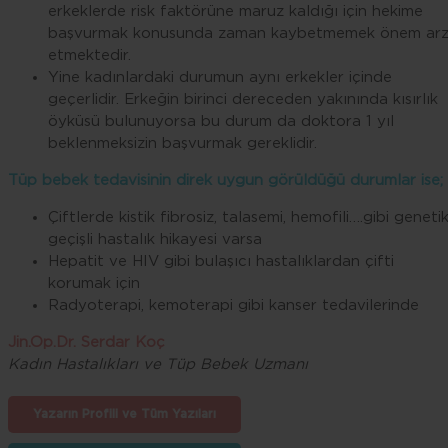
erkeklerde risk faktörüne maruz kaldığı için hekime
başvurmak konusunda zaman kaybetmemek önem ar
etmektedir.
Yine kadınlardaki durumun aynı erkekler içinde
geçerlidir. Erkeğin birinci dereceden yakınında kısırlık
öyküsü bulunuyorsa bu durum da doktora 1 yıl
beklenmeksizin başvurmak gereklidir.
Tüp bebek tedavisinin direk uygun görüldüğü durumlar ise;
Çiftlerde kistik fibrosiz, talasemi, hemofili….gibi geneti
geçişli hastalık hikayesi varsa
Hepatit ve HIV gibi bulaşıcı hastalıklardan çifti
korumak için
Radyoterapi, kemoterapi gibi kanser tedavilerinde
Jin.Op.Dr. Serdar Koç
Kadın Hastalıkları ve Tüp Bebek Uzmanı
Yazarın Profili ve Tüm Yazıları