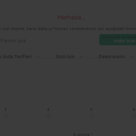
Merhaba ,
zim için önemli. Sana daha iyi hizmet verebilmemiz için aşağıdaki formu
ANNELERE & UZMA
Fikrim yok
Beğen
SORU SOR
k Gıda Tarifleri
Sizin İçin
Dekorasyon
3
4
5
6
E-posta *