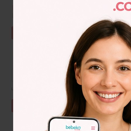
Kullanım Şartları & Gizlilik
okudum. Onaylıyorum.
E-Bülten aboneliğini onaylıyorum.
ŞİFRE SIFIRLA
Lütfen e-posta adresinizi giriniz
Lorem
Ipsum