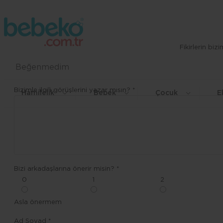
Fikirlerin bi
Beğenmedim
Bizimle ilgili görüşlerini yazar mısın? *
Hamilelik
Bebek
Çocuk
E
Bizi arkadaşlarına önerir misin? *
0
1
2
Asla önermem
Ad Soyad *