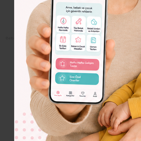
Dolor
Lorem
Ipsum
Dolor
Bebeko.com.tr
Hamilelik
Tüp Bebek
Tüp Bebek Tedavisinde B