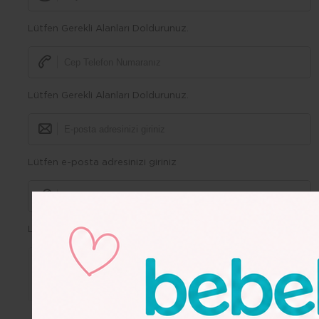
Lütfen Gerekli Alanları Doldurunuz.
Lütfen Gerekli Alanları Doldurunuz.
Lütfen e-posta adresinizi giriniz
Lütfen Gerekli Alanları Doldurunuz.