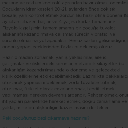
mesane ve rektum kontrolü açısından hazır olması önemlidir
Çocukların idrar keseleri 20-21. aylardan önce çok sık
boşalır, yani kontrol etmek zordur. Bu hazır olma dönemi 18
aylıktan itibaren başlar ve 4 yaşına kadar tamamlanır.
Fizyolojik gelişimini tamamlamamış bir çocuğa tuvalet
alışkanlığı kazandırmaya çalışmak sürecin yıpratıcı ve
sorunlu olmasına yol açacaktır. Henüz kasları gelişmediği içi
ondan yapabileceklerinden fazlasını beklemiş oluruz.
Hazır olmadan zorlamak, yanlış yaklaşımlar, aile içi
çatışmalar ve ilişkilerdeki sorunlar, metabolik şikayetler bu
alışkanlığın kazandırılmasında o döneme ve gelecekteki
kişilik özelliklerine etki edebilmektedir. Lazımlıkta dakikalarc
oturtarak yapmasını beklemek, zorla tuvalete tutmak,
oturtmak, fiziksel olarak cezalandırmak, tehdit etmek
yapılmaması gereken davranışlardandır. Rehber olmak, onu
ihtiyaçları paralelinde hareket etmek, doğru zamanlama ve
yaklaşım ise bu alışkanlığın kazanılmasını destekler.
Peki çocuğunuz bezi çıkarmaya hazır mı?